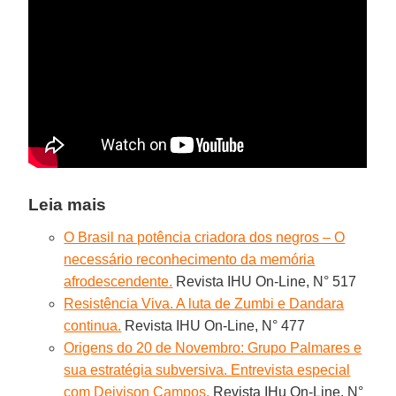
Leia mais
O Brasil na potência criadora dos negros – O
necessário reconhecimento da memória
afrodescendente.
Revista IHU On-Line, N° 517
Resistência Viva. A luta de Zumbi e Dandara
continua.
Revista IHU On-Line, N° 477
Origens do 20 de Novembro: Grupo Palmares e
sua estratégia subversiva. Entrevista especial
com Deivison Campos.
Revista IHu On-Line, N°