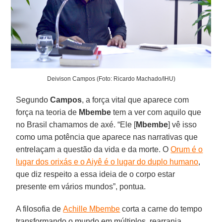
Deivison Campos (Foto: Ricardo Machado/IHU)
Segundo
Campos
, a força vital que aparece com
força na teoria de
Mbembe
tem a ver com aquilo que
no Brasil chamamos de axé. “Ele [
Mbembe
] vê isso
como uma potência que aparece nas narrativas que
entrelaçam a questão da vida e da morte. O
Orum é o
lugar dos orixás e o Aiyê é o lugar do duplo humano
,
que diz respeito a essa ideia de o corpo estar
presente em vários mundos”, pontua.
A filosofia de
Achille Mbembe
corta a carne do tempo
transformando o mundo em múltiplos, rearranja