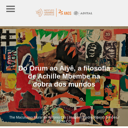
Do Orum ao Aiyê, a filosofia
de Achille Mbembe na
dobra dos mundos
The Maculusso Mural de Antonio Ole | Imagem: Pedro Ribeiro Simões /
Flickr CC