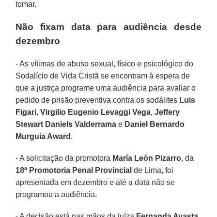
tomar.
Não fixam data para audiência desde
dezembro
- As vítimas de abuso sexual, físico e psicológico do
Sodalício de Vida Cristã se encontram à espera de
que a justiça programe uma audiência para avaliar o
pedido de prisão preventiva contra os sodálites
Luis
Figari
,
Virgilio Eugenio Levaggi Vega
,
Jeffery
Stewart Daniels Valderrama
e
Daniel Bernardo
Murguia Award
.
- A solicitação da promotora
María León Pizarro
, da
18ª Promotoria Penal Provincial
de Lima, foi
apresentada em dezembro e até a data não se
programou a audiência.
- A decisão está nas mãos da juíza
Fernanda Ayasta
,