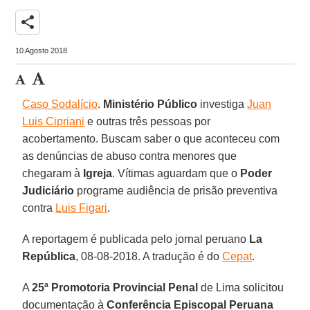
share
10 Agosto 2018
Caso Sodalício
.
Ministério Público
investiga
Juan
Luis Cipriani
e outras três pessoas por
acobertamento. Buscam saber o que aconteceu com
as denúncias de abuso contra menores que
chegaram à
Igreja
. Vítimas aguardam que o
Poder
Judiciário
programe audiência de prisão preventiva
contra
Luis Figari
.
A reportagem é publicada pelo jornal peruano
La
República
, 08-08-2018. A tradução é do
Cepat
.
A
25ª Promotoria Provincial Penal
de Lima solicitou
documentação à
Conferência Episcopal Peruana