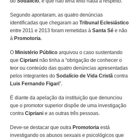
do
Sodalício
, e que não teria feito nada a respeito.
Segundo apontaram, as quatro denúncias
identificadas que chegaram ao
Tribunal Eclesiástico
entre 2011 e 2013 foram remetidas à
Santa Sé
e não
à
Promotoria
.
O
Ministério Público
arquivou o caso sustentando
que
Cipriani
não tinha a “obrigação de conhecer o
teor ou conteúdo das quatro denúncias apresentadas
pelos integrantes do
Sodalício de Vida Cristã
contra
Luis Fernando Figari
”.
É diante da apelação da instituição que denunciou
que o promotor superior dispõe de uma investigação
contra
Cipriani
e as outras três pessoas.
Deve-se destacar que outra
Promotoria
está
investigando os abusos sexuais e psicológicos que