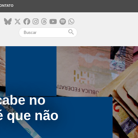
ONTATO
search
cabe no
é que não