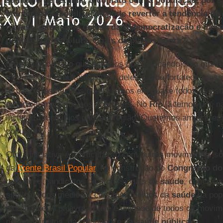
sanitário de retomar o contato com a população, por 
ataque, só a mobilização pode reverter a tendência de
na fase anterior de defesa da redemocratização e da 
popularizar esta luta. Quais os planos agora?
Este é um desafio que estamos nos colocando com muito
movimentos simultâneos. Um deles é o de fortalecer noss
fortalecer os núcleos que já temos em quase todos os e
organizar mais núcleos populares. No
Rio
já temos um, na
inclui 11 municípios daquela região. Queremos ampliar e
populares.
Outra iniciativa é a articulação com outros movimentos s
da
Frente Brasil Popular
, na construção do
Congresso do
populares, sindicatos de profissionais da
saúde
, com a a
sindicato dos médicos, com movimentos da
saúde
da pop
pluralidade. A palavra-chave é unidade de todos os movi
nossos direitos, da cidadania e da
saúde pública
.