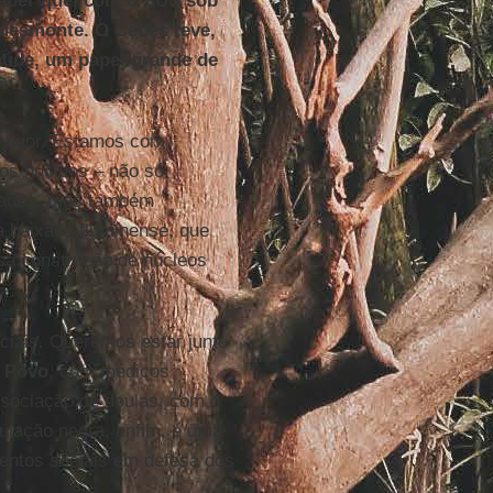
saber que, com o SUS sob
 desmonte. O Cebes teve,
saúde, um papel grande de
 vigor. Estamos com
os núcleos – não só
stados, mas também
 baixada fluminense, que
ssa construção de núcleos
ociais. Queremos estar junto
 Povo
, com médicos
ssociação de doulas, com o
ulação negra, enfim, é uma
mentos sociais em defesa dos