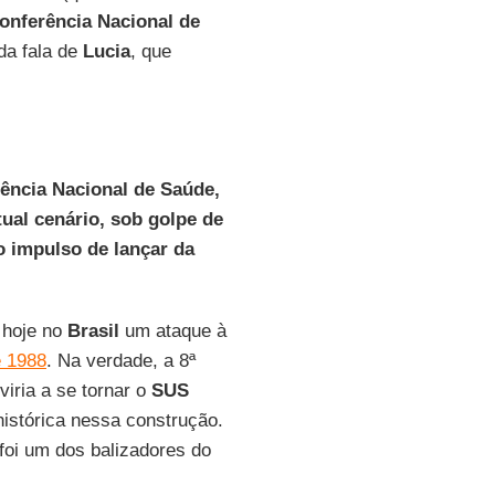
onferência Nacional de
 da fala de
Lucia
, que
rência Nacional de Saúde,
ual cenário, sob golpe de
 o impulso de lançar da
 hoje no
Brasil
um ataque à
e 1988
. Na verdade, a 8ª
iria a se tornar o
SUS
histórica nessa construção.
foi um dos balizadores do