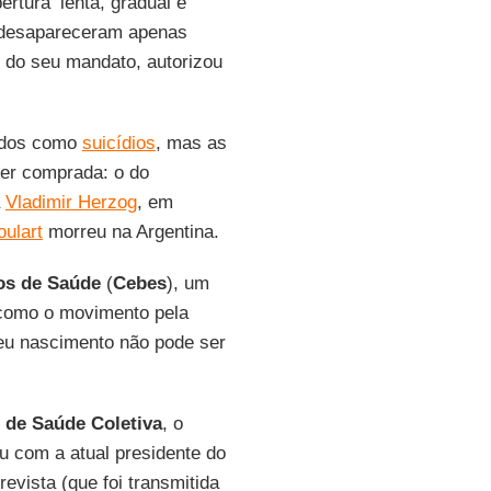
bertura ‘lenta, gradual e
u desapareceram apenas
o do seu mandato, autorizou
didos como
suicídios
, mas as
ser comprada: o do
a
Vladimir Herzog
, em
ulart
morreu na Argentina.
dos de Saúde
(
Cebes
), um
 como o movimento pela
eu nascimento não pode ser
 de Saúde Coletiva
, o
 com a atual presidente do
trevista (que foi transmitida