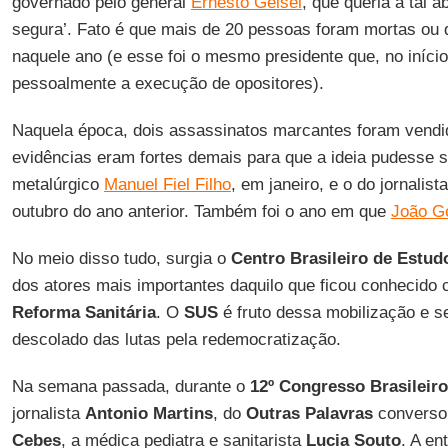
governado pelo general
Ernesto Geisel
, que queria a tal a
segura’. Fato é que mais de 20 pessoas foram mortas o
naquele ano (e esse foi o mesmo presidente que, no iníci
pessoalmente a execução de opositores).
Naquela época, dois assassinatos marcantes foram ven
evidências eram fortes demais para que a ideia pudesse 
metalúrgico
Manuel Fiel Filho
, em janeiro, e o do jornalist
outubro do ano anterior. Também foi o ano em que
João Go
No meio disso tudo, surgia o
Centro Brasileiro de Estu
dos atores mais importantes daquilo que ficou conhecido
Reforma Sanitária
. O
SUS
é fruto dessa mobilização e s
descolado das lutas pela redemocratização.
Na semana passada, durante o
12º Congresso Brasileiro
jornalista
Antonio Martins
, do
Outras Palavras
conversou
Cebes
, a médica pediatra e sanitarista
Lucia Souto
. A en