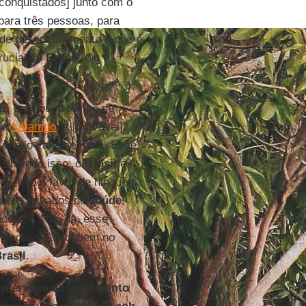
 conquistados] junto com o
para três pessoas, para
 de desenvolvimento – que é
rucial do
Brasil
. Ou é
 E, em pouco tempo de
 do
sarampo
, a [provável]
vo não valesse nada. Esse
 dizendo isso: o
Brasil
é
nia, não é favor de ninguém
guros privados de
saúde
,
ecerem. Não dá, esse
s sociais não cabem no
rasil
.
interesse do movimento