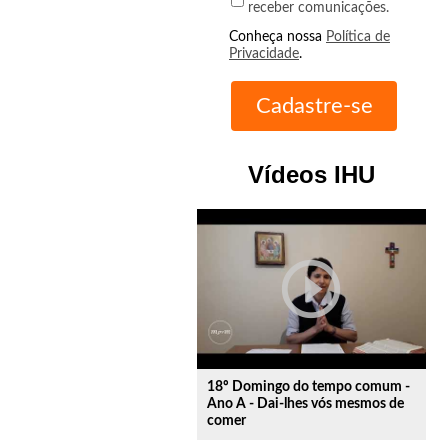
receber comunicações.
Conheça nossa
Política de
Privacidade
.
Vídeos IHU
play_circle_outline
18º Domingo do tempo comum -
Ano A - Dai-lhes vós mesmos de
comer