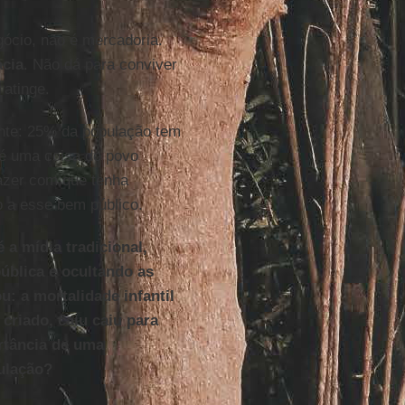
ócio, não é mercadoria.
cia
. Não dá para conviver
atinge.
nte: 25% da população tem
é uma coisa do povo
fazer com que tenha
 a esse bem público.
a mídia tradicional,
ública e ocultando as
: a mortalidade infantil
criado, caiu caiu para
rtância de uma
ulação?