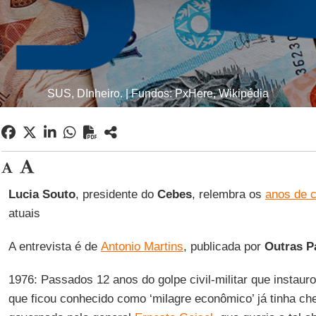
SUS, DInheiro. | Fundos: PxHere, Wikipédia
Lucia Souto
, presidente do
Cebes
, relembra os
anos de 
atuais
A entrevista é de
Antonio Martins
, publicada por
Outras P
1976: Passados 12 anos do golpe civil-militar que instaur
que ficou conhecido como ‘milagre econômico’ já tinha ch