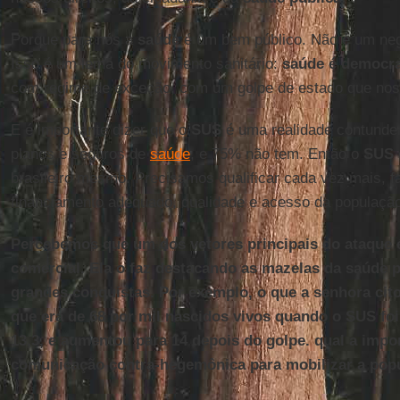
Porque para nós a
saúde
é um bem público. Não é um neg
Isso é um lema do movimento sanitário:
saúde é democra
com regime de exceção, com um golpe de estado que nos 
E é importante dizer que o
SUS
é uma realidade contunde
planos e seguros de
saúde
, e 75% não tem. Então o
SUS
brasileiro mesmo. Precisamos qualificar cada vez mais, 
financiamento adequado, qualidade e acesso da população
Percebemos que um dos vetores principais do ataque é 
comercial. Ela o faz destacando as mazelas da saúde p
grandes conquistas. Por exemplo, o que a senhora citou
que era de 68 por mil nascidos vivos quando o SUS foi 
13,3, e aumentou para 14 depois do golpe. qual a impo
comunicação contra-hegemônica para mobilizar a pop