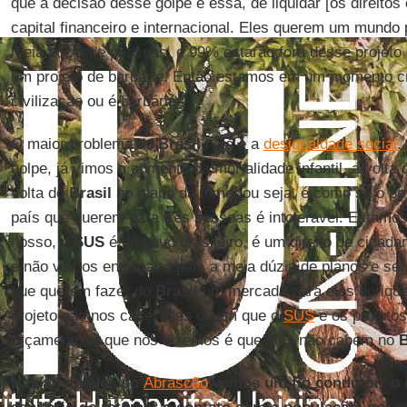
que a decisão desse golpe é essa, de liquidar [os direitos
capital financeiro e internacional. Eles querem um mundo 
meia dúzia de pessoas, e 99% estarão fora desse projeto
um projeto de barbárie. Então estamos em um momento c
civilização ou é barbárie.
O maior problema do
Brasil
hoje é a
desigualdade social
.
golpe, já vimos o aumento da mortalidade infantil, a volta
volta do
Brasil
ao mapa da fome, ou seja, é como se o po
país que querem para três pessoas é intolerável. Estamos
nosso, o
SUS
é do povo brasileiro, é um direito de cidada
e não vamos entregar o país a meia dúzia de planos e se
que querem fazer do
Brasil
um mercado para eles enriqu
projeto não nos cabe. Eles dizem que o
SUS
e os projeto
orçamento; o que nós dizemos é que eles não cabem no
B
Nas atividades do
Abrascão
vemos um fio condutor: o 