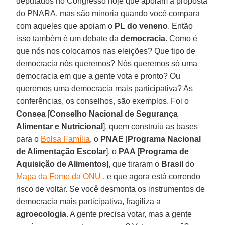
deputados no Congresso hoje que apoiam a proposta
do PNARA, mas são minoria quando você compara
com aqueles que apoiam o
PL do veneno
. Então
isso também é um debate da
democracia
. Como é
que nós nos colocamos nas eleições? Que tipo de
democracia nós queremos? Nós queremos só uma
democracia em que a gente vota e pronto? Ou
queremos uma democracia mais participativa? As
conferências, os conselhos, são exemplos. Foi o
Consea
[
Conselho Nacional de Segurança
Alimentar e Nutricional
], quem construiu as bases
para o
Bolsa Família
, o
PNAE
[
Programa Nacional
de Alimentação Escolar
], o
PAA
[
Programa de
Aquisição de Alimentos
], que tiraram o
Brasil
do
Mapa da Fome da ONU
, e que agora está correndo
risco de voltar. Se você desmonta os instrumentos de
democracia mais participativa, fragiliza a
agroecologia
. A gente precisa votar, mas a gente