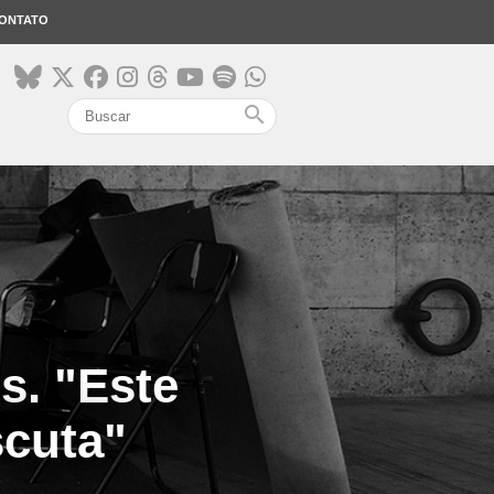
ONTATO
search
s. "Este
scuta"