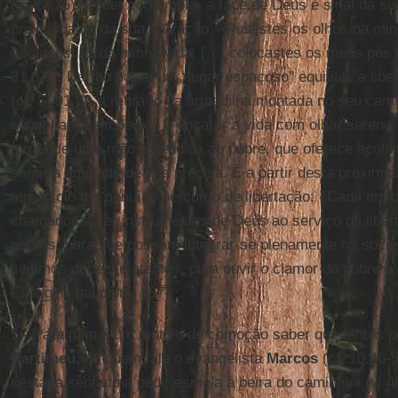
(Sl 22,25). Poder contemplar a face de Deus é sinal da s
proximidade, da sua salvação. «Pusestes os olhos na mi
as angústias da minha vida; […] colocastes os meus pés
31,8-9). Dar ao pobre um “lugar espaçoso” equivale a liber
(cf. Sl 91,3), a retirá-lo da armadilha montada no seu ca
caminhar desimpedido e encarar a vida com olhar sereno
forma de uma mão estendida ao pobre, que oferece acolhi
sentir a amizade de que precisa. É a partir desta proximi
tem início um genuíno percurso de libertação: «Cada cri
chamados a ser instrumentos de Deus ao serviço da libe
pobres, para que possam integrar-se plenamente na socie
sejamos dóceis e atentos, para ouvir o clamor do pobre e 
Evangelii gaudium, 187).
5.- Para mim é um motivo de comoção saber que tantos p
Bartimeu
, de quem fala o evangelista
Marcos
(cf. 10,46-
«estava sentado a pedir esmola à beira do caminho» (v. 46