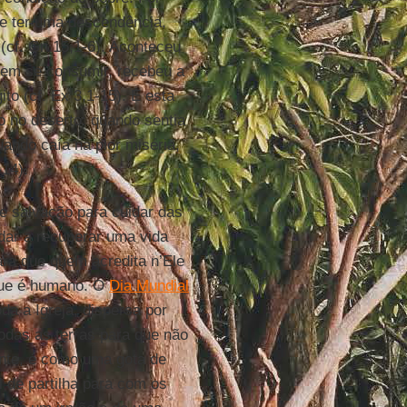
e ter uma descendência,
 (cf. Gn 15,1-6). Aconteceu
sem se consumir, recebeu a
to (cf. Ex 3,1-15). E esta
o no deserto: quando sentia
uando caía na pior miséria,
-14).
e salvação para cuidar das
udar a recuperar uma vida
ra que quem acredita n’Ele
 que é humano. O
Dia Mundial
a a Igreja, dispersa por
todas as terras para que não
ente, é como uma gota de
l de partilha para com os