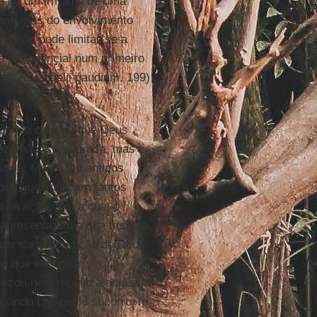
va de um irmão e de uma
sam, mas do envolvimento
es não pode limitar-se a
 providencial num primeiro
ap. Evangelii gaudium, 199)
 com a certeza que Deus
eza
não é procurada, mas é
stiça. Males tão antigos
os que implicam tantos
s. A ação com a qual o
apresentaram a sua tristeza
der da intervenção de Deus.
ão que encontra
rezou nem repeliu a angústia
quando Lhe pediu socorro»