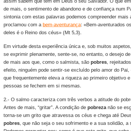
assim sabem que têm em Deus o seu Salvador. O que eme
de mais, o sentimento de abandono e de confiança num P
sintonia com estas palavras podemos compreender mais 
proclamou com a
bem-aventurança
: «Bem-aventurados os
deles é o Reino dos céus» (Mt 5,3).
Em virtude desta experiência única e, sob muitos aspetos
se exprimir plenamente, sente-se, no entanto, o desejo de
de mais aos que, como o salmista, são
pobres
, rejeitad
efeito, ninguém pode sentir-se excluído pelo amor do Pa
que frequentemente eleva a riqueza ao primeiro objetivo 
pessoas se fechem em si mesmas.
2.- O salmo caracteriza com três verbos a atitude do pob
Antes de mais, “gritar”. A condição de
pobreza
não se esg
torna-se um grito que atravessa os céus e chega até Deu
pobres
, que não seja o seu sofrimento e a sua solidão, a