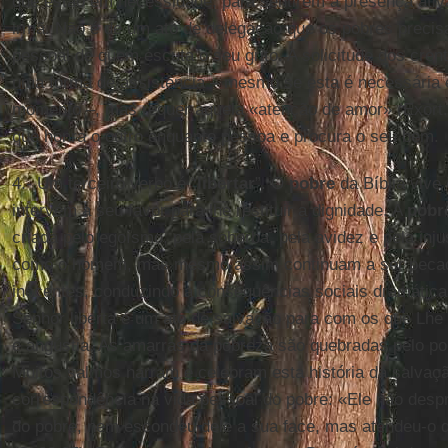
que estão em necessidade, para sentirem a presença ati
irmã. Não é de um ato de delegação que os pobres preci
pessoal de quem escuta o seu grito. A solicitude dos crent
uma forma de assistência – mesmo se esta é necessária e
momento –, mas requer aquela «atenção de amor» (Exort. 
que honra o outro enquanto pessoa e procura o seu bem.
4.- Um terceiro verbo é “
libertar
”. O
pobre
da Bíblia vive
intervém a seu favor para lhe restituir a dignidade. A
pobr
criada pelo egoísmo, pela soberba, pela avidez e pela inju
como o homem, mas mesmo assim continuam a ser pecad
inocentes, conduzindo a consequências sociais dramática
Senhor liberta é um ato de salvação para com os que Lhe 
e angústia. As amarras da pobreza são quebradas pelo po
Muitos salmos narram e celebram esta história da salvaç
correspondência na vida pessoal do pobre: «Ele não desp
do pobre, nem escondeu dele a sua face, mas atendeu-o 