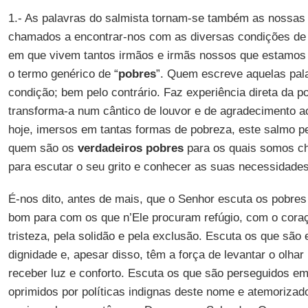
1.- As palavras do salmista tornam-se também as noss
chamados a encontrar-nos com as diversas condições de 
em que vivem tantos irmãos e irmãs nossos que estamos
o termo genérico de “
pobres
”. Quem escreve aquelas pala
condição; bem pelo contrário. Faz experiência direta da p
transforma-a num cântico de louvor e de agradecimento 
hoje, imersos em tantas formas de pobreza, este salmo
quem são os
verdadeiros pobres
para os quais somos cha
para escutar o seu grito e conhecer as suas necessidades
É-nos dito, antes de mais, que o Senhor escuta os pobre
bom para com os que n’Ele procuram refúgio, com o cora
tristeza, pela solidão e pela exclusão. Escuta os que são
dignidade e, apesar disso, têm a força de levantar o olhar 
receber luz e conforto. Escuta os que são perseguidos em
oprimidos por políticas indignas deste nome e atemorizad