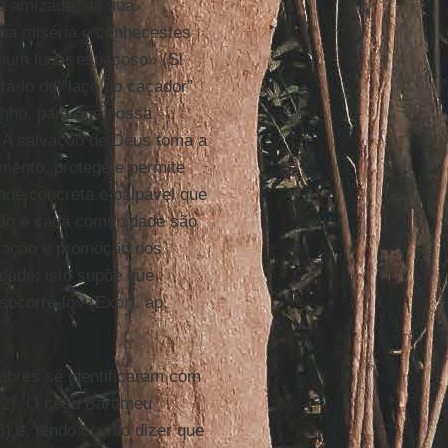
ua amizade, da sua
nha miséria e conhecestes
 num lugar espaçoso» (Sl
tá-lo do “laço do caçador”
minho, para que possa
. A salvação de Deus toma a
mento, protege e permite
dade concreta e palpável que
stão e cada comunidade são
rtação e promoção dos
dade; isto supõe que
socorrê-lo» (Exort. ap.
obres se identificaram com
52). O cego Bartimeu
) e, tendo ouvido dizer que