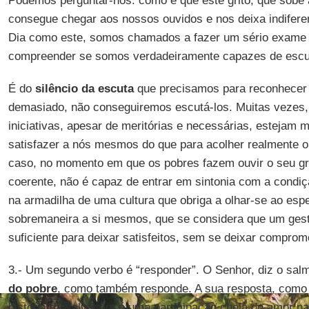
Podemos perguntar-nos: como é que este grito, que sobe 
consegue chegar aos nossos ouvidos e nos deixa indifer
Dia como este, somos chamados a fazer um sério exame 
compreender se somos verdadeiramente capazes de escut
É do
silêncio da escuta
que precisamos para reconhecer 
demasiado, não conseguiremos escutá-los. Muitas vezes, 
iniciativas, apesar de meritórias e necessárias, estejam 
satisfazer a nós mesmos do que para acolher realmente 
caso, no momento em que os pobres fazem ouvir o seu gri
coerente, não é capaz de entrar em sintonia com a condiç
na armadilha de uma cultura que obriga a olhar-se ao espe
sobremaneira a si mesmos, que se considera que um gest
suficiente para deixar satisfeitos, sem se deixar comprom
3.- Um segundo verbo é “responder”. O Senhor, diz o sal
do pobre
, como também responde. A sua resposta, como 
história da salvação, é uma participação cheia de amor na