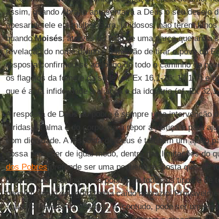
assim, quando Abraão apresentava a Deus o seu desejo d
apesar de ele e a mulher Sara, já idosos, não terem filhos
quando
Moisés
, através do fogo de uma sarça que ardia 
revelação do nome divino e a missão de tirar o povo do Egi
resposta confirmou-se ao longo de todo o caminho do pov
os flagelos da fome e da sede (cf. Ex 16,1-16; 17,1-7) e q
que é a da infidelidade à aliança e da idolatria (cf. Ex 32,1
A resposta de Deus ao pobre é sempre uma intervenção d
feridas da alma e do corpo, para repor a justiça e para aj
com dignidade. A resposta de Deus é também um apelo pa
possa proceder de igual modo, dentro das limitações do
dos Pobres
pretende ser uma pequena resposta que, de tod
todo mundo, é dirigida aos pobres de todos os tipos e de 
pensem que o seu grito tenha caído no vazio. Provavelm
água no deserto da pobreza; e, contudo, pode ser um sina