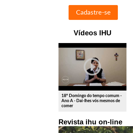
Vídeos IHU
play_circle_outline
18º Domingo do tempo comum -
Ano A - Dai-lhes vós mesmos de
comer
Revista ihu on-line