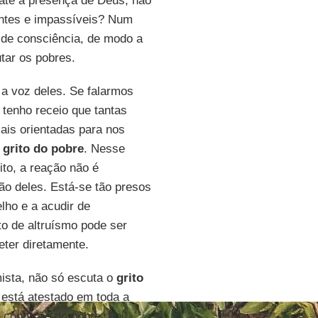
até à presença de Deus, não
entes e impassíveis? Num
de consciência, de modo a
ar os pobres.
a voz deles. Se falarmos
tenho receio que tantas
mais orientadas para nos
o
grito do pobre
. Nesse
to, a reação não é
ão deles. Está-se tão presos
lho e a acudir de
o de altruísmo pode ser
eter diretamente.
mista, não só escuta o
grito
está atestado em toda a
 condição do pobre. Foi