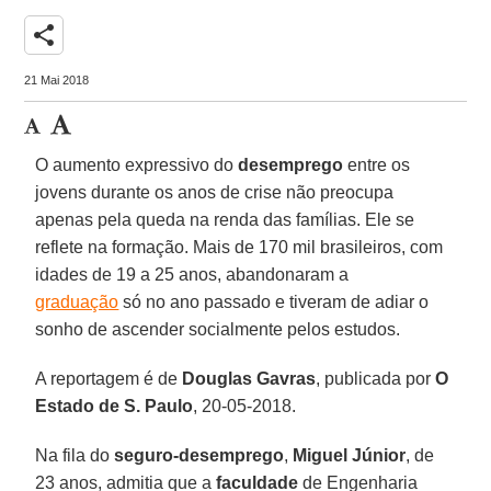
share
21 Mai 2018
O aumento expressivo do
desemprego
entre os
jovens durante os anos de crise não preocupa
apenas pela queda na renda das famílias. Ele se
reflete na formação. Mais de 170 mil brasileiros, com
idades de 19 a 25 anos, abandonaram a
graduação
só no ano passado e tiveram de adiar o
sonho de ascender socialmente pelos estudos.
A reportagem é de
Douglas Gavras
, publicada por
O
Estado de S. Paulo
, 20-05-2018.
Na fila do
seguro-desemprego
,
Miguel Júnior
, de
23 anos, admitia que a
faculdade
de Engenharia