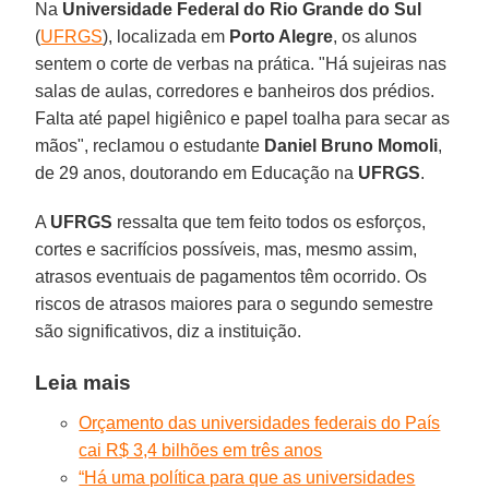
Na
Universidade Federal do Rio Grande do Sul
(
UFRGS
), localizada em
Porto Alegre
, os alunos
sentem o corte de verbas na prática. "Há sujeiras nas
salas de aulas, corredores e banheiros dos prédios.
Falta até papel higiênico e papel toalha para secar as
mãos", reclamou o estudante
Daniel Bruno Momoli
,
de 29 anos, doutorando em Educação na
UFRGS
.
A
UFRGS
ressalta que tem feito todos os esforços,
cortes e sacrifícios possíveis, mas, mesmo assim,
atrasos eventuais de pagamentos têm ocorrido. Os
riscos de atrasos maiores para o segundo semestre
são significativos, diz a instituição.
Leia mais
Orçamento das universidades federais do País
cai R$ 3,4 bilhões em três anos
“Há uma política para que as universidades