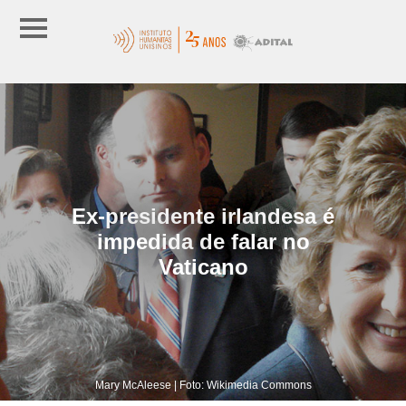
Ex-presidente irlandesa é
impedida de falar no
Vaticano
Mary McAleese | Foto: Wikimedia Commons