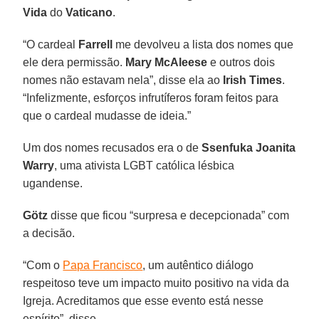
Vida
do
Vaticano
.
“O cardeal
Farrell
me devolveu a lista dos nomes que
ele dera permissão.
Mary McAleese
e outros dois
nomes não estavam nela”, disse ela ao
Irish Times
.
“Infelizmente, esforços infrutíferos foram feitos para
que o cardeal mudasse de ideia.”
Um dos nomes recusados era o de
Ssenfuka Joanita
Warry
, uma ativista LGBT católica lésbica
ugandense.
Götz
disse que ficou “surpresa e decepcionada” com
a decisão.
“Com o
Papa Francisco
, um autêntico diálogo
respeitoso teve um impacto muito positivo na vida da
Igreja. Acreditamos que esse evento está nesse
espírito”, disse.