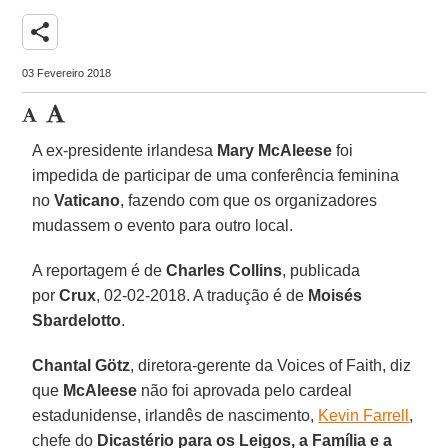
share
03 Fevereiro 2018
A ex-presidente irlandesa
Mary McAleese
foi
impedida de participar de uma conferência feminina
no
Vaticano
, fazendo com que os organizadores
mudassem o evento para outro local.
A reportagem é de
Charles Collins
, publicada
por
Crux
, 02-02-2018. A tradução é de
Moisés
Sbardelotto
.
Chantal Götz
, diretora-gerente da Voices of Faith, diz
que
McAleese
não foi aprovada pelo cardeal
estadunidense, irlandês de nascimento,
Kevin Farrell
,
chefe do
Dicastério para os Leigos, a Família e a