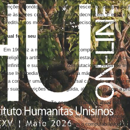
funções monótonas, que sempre crescem ou sempre dec
que às vezes crescem e às vezes decrescem. E essa é 
preditiva dos modelos simples e precisos, conforme menc
Qual foi o seu passo sucessivo?
Em 1964 fiz a minha tese sobre a complexidade com
Mar
inteligência artificial, que na época estava escrevendo seu
e infinitas, e sua capacidade computacional. Ainda me le
esse livro pedia para construir uma máquina capaz de se 
era construir uma máquina universal capaz de construir m
de suas descrições e, em seguida, alimentá-las com a pró
Existe alguma conexão com seu trabalho atual sobre a
Eu penso que sim. Por exemplo, eu gostaria de entender 
análoga à que os lógicos entendem o computabilidade: atr