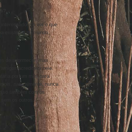
as?
 interessado em ver o que
oa existente no mundo.
es de adormecer, mas
amigos acreditava nele.
taria por um mês para
pois, naturalmente, nunca
r isso também com os
 sem os outros.