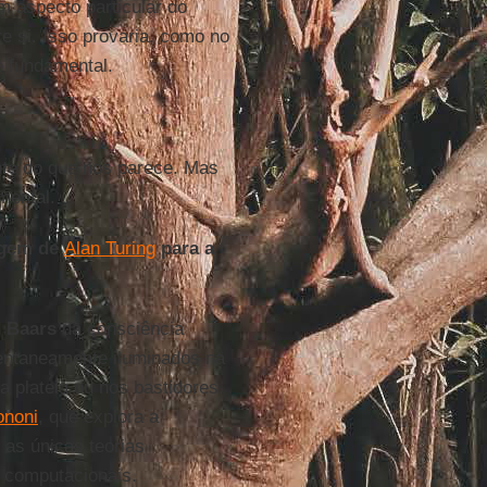
m aspecto particular do
e si. Isso provaria, como no
e fundamental.
nte do que nos parece. Mas
mental.
dagem de
Alan Turing
para a
 Baars
da consciência
entaneamente iluminados na
 plateia ou nos bastidores,
ononi
, que explora a
 as únicas teorias
 computacionais.