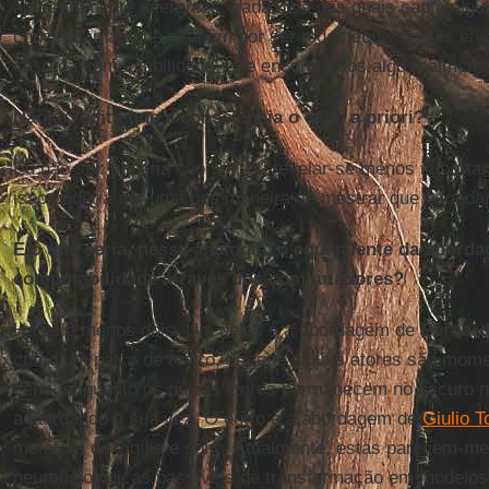
aparentemente diferentes, cada uma das quais capta algu
conceito, mas que acabam por ser todas equivalentes entr
caso da computabilidade, que encontramos algo realment
Não acredita que a consciência o seja, a priori?
Eu não sei: poderia não ser, ou revelar-se menos importa
isso poderia ser uma boa maneira de mostrar que é funda
E o que seria, nessa analogia, o equivalente da abor
computabilidade através dos computadores?
Há pelo menos dois. Um deles é a abordagem de
Bernard
como um palco de teatro, em que alguns atores são mom
cena, enquanto os outros atores permanecem no escuro na
aguardando a sua vez. O outro é a abordagem de
Giulio T
metáfora de vigília e sono. Atualmente, estas parecem-me
neurofisiológicas passíveis de transformação em modelos