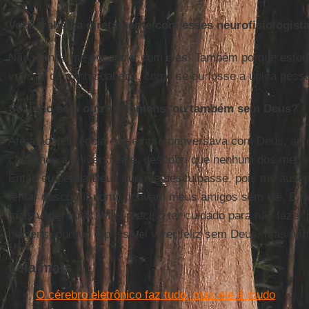
Você trabalha diretamente com esses neurofisiologist
Não, nunca me encontrei com eles. Também porque estou
vai sair da minha cabeça, como se eu fosse a única pess
Sozinho sem outros homens, ou também sem Deus?
Até a adolescência eu sempre conversava com Deus, ant
chegando à universidade, descobri que nenhum dos meus 
Então eu pedi a Deus que me desculpasse, pois me ausen
tentar descobrir como ficavam meus amigos sem ele. E de
mais voltei atrás. Mas preciso ter cuidado para não faze
homens, porque é possível viver feliz sem Deus, mas não
Leia mais
O cérebro eletrônico faz tudo, mas ele é mudo