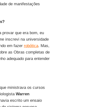
edade de manifestações
as?
a provar que era bom, eu
me inscrevi na universidade
ando em fazer
robótica
. Mas,
obre as Obras completas de
inho adequado para entender
que ministrava os cursos
iologista
Warren
havia escrito um ensaio
e do sistema nervoso,