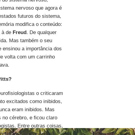
istema nervoso que agora é
estados futuros do sistema,
mória modifica o conteúdo:
a à de
Freud
. De qualquer
ida. Mas também o seu
e ensinou a importância dos
 de volta com um carrinho
ava.
itts?
urofisiologistas o criticaram
nto excitados como inibidos,
nunca eram inibidos. Mas
 no cérebro, e ficou claro
ogistas. Entre outras coisas,
poderiam calcular apenas