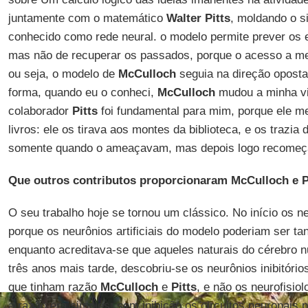
juntamente com o matemático
Walter Pitts
, moldando o s
conhecido como rede neural. o modelo permite prever os 
mas não de recuperar os passados, porque o acesso a me
ou seja, o modelo de
McCulloch
seguia na direção opost
forma, quando eu o conheci,
McCulloch
mudou a minha v
colaborador
Pitts
foi fundamental para mim, porque ele m
livros: ele os tirava aos montes da biblioteca, e os trazia
somente quando o ameaçavam, mas depois logo recomeç
Que outros contributos proporcionaram McCulloch e P
O seu trabalho hoje se tornou um clássico. No início os ne
porque os neurônios artificiais do modelo poderiam ser ta
enquanto acreditava-se que aqueles naturais do cérebro 
três anos mais tarde, descobriu-se os neurônios inibitórios
que tinham razão
McCulloch
e
Pitts
, e não os neurofisiol
a razão era simples: sem inibição os circuitos neuronais 