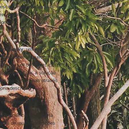
rescem, mas não aquelas
precisamente a vantagem
ionei.
vin Minsky
, um dos pais da
 livro sobre Máquinas finitas
mbro que um dos exercícios
auto-reproduzir: a solução
áquinas arbitrárias através
pria descrição.
 consciência?
a consciência de maneira
avés de muitas definições