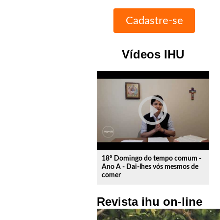
Vídeos IHU
play_circle_outline
18º Domingo do tempo comum -
Ano A - Dai-lhes vós mesmos de
comer
Revista ihu on-line