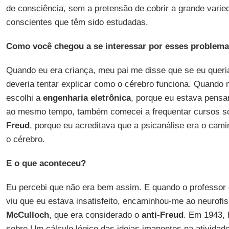
de consciência, sem a pretensão de cobrir a grande vari
conscientes que têm sido estudadas.
Como você chegou a se interessar por esses problem
Quando eu era criança, meu pai me disse que se eu queri
deveria tentar explicar como o cérebro funciona. Quando 
escolhi a
engenharia eletrônica
, porque eu estava pens
ao mesmo tempo, também comecei a frequentar cursos s
Freud
, porque eu acreditava que a psicanálise era o cam
o cérebro.
E o que aconteceu?
Eu percebi que não era bem assim. E quando o professor 
viu que eu estava insatisfeito, encaminhou-me ao neurofis
McCulloch
, que era considerado o
anti-Freud
. Em 1943, 
sobre Um cálculo lógico das ideias imanentes na atividad