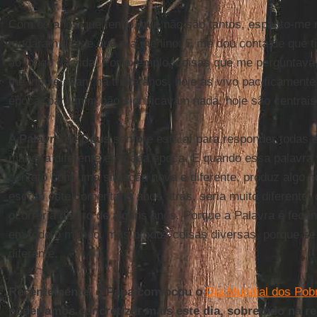
Com os anos que tenho, que não são tantos, espanto-me
mudaram desde que era menino. E me dou conta de que tiv
ao longo da vida. Por exemplo, coisas que me perguntav
me inquietavam há trinta anos, hoje as vivo pacificamente
época, para mim não significavam nada, hoje são centrais
A
Palavra de Deus
sempre está aí para responder todas 
maneira diferente em cada época. E quando essa palavra 
contato com uma situação nova e diferente, produz algo no
escrito este comentário anos atrás, seria muito diferente
ocorreria dentro de alguns anos. Porque a Palavra é fecu
em todo o mundo, mas produz coisas diversas, porque s
diferente.
Recentemente, o Papa convocou o
Dia Mundial dos Pob
poderíamos concretizar mais este dia, sobretudo na r