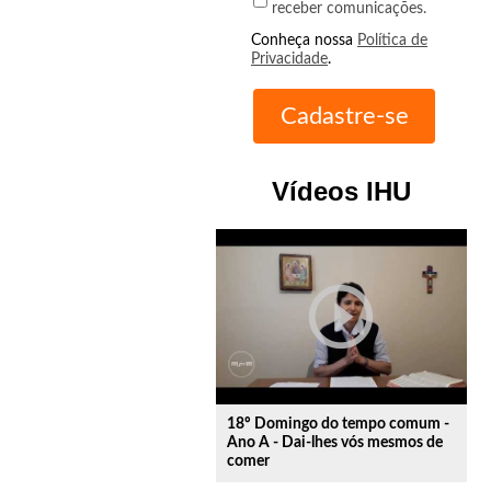
receber comunicações.
Conheça nossa
Política de
Privacidade
.
Vídeos IHU
play_circle_outline
18º Domingo do tempo comum -
Ano A - Dai-lhes vós mesmos de
comer