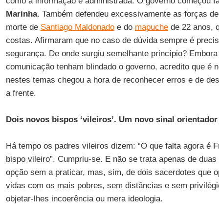
como a informação é administrada. O governo começou fa
Marinha
. Também defendeu excessivamente as forças de
morte de
Santiago Maldonado
e do
mapuche
de 22 anos, q
costas. Afirmaram que no caso de dúvida sempre é precis
segurança. De onde surgiu semelhante princípio? Embora
comunicação tenham blindado o governo, acredito que é 
nestes temas chegou a hora de reconhecer erros e de des
a frente.
Dois novos bispos ‘vileiros’. Um novo sinal orientado
Há tempo os padres vileiros dizem: “O que falta agora é
bispo vileiro”. Cumpriu-se. E não se trata apenas de du
opção sem a praticar, mas, sim, de dois sacerdotes que 
vidas com os mais pobres, sem distâncias e sem privilég
objetar-lhes incoerência ou mera ideologia.