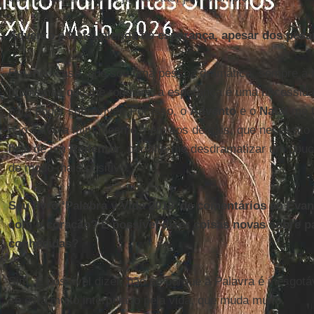
Advento e Natal plenos de esperança, apesar dos pesa
Em meu caso, que sou uma pessoa dramática, sempre à be
problemas que me rodeiam, a esperança é uma necessida
para poder sobreviver. Por isso, o
Advento
e o
Natal
me t
não salvo a mim mesmo, nem aos demais, que necessito
hoje de um
Redentor
, permite-me desdramatizar um pouco
de modo mais positivo.
Seu livro ‘Palabra y Vida 2018’ de comentários ao Evang
com o coração? É possível dizer coisas novas sobre 
conhecidas?
Sim. É possível dizer, não só porque a Palavra é inesgotá
se está muito interpelado pela vida, que muda muito.