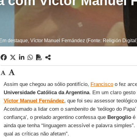
ta com Víctor Manuel 
Em destaque, Víctor Manuel Fernández (Fonte: Religión Digital
Assim que chegou ao sólio pontifício,
Francisco
o fez arce
Universidade Católica da Argentina
. Em um claro gesto
Víctor Manuel Fernández
, que foi seu assessor teológic
Acostumado a lidar com o
sambenito
de ‘teólogo do Papa
confiança’, o prelado argentino confessa que
Bergoglio
é 
ainda que tenha “linguagem acessível e palavra simples”. 
qual as críticas não afetam”.