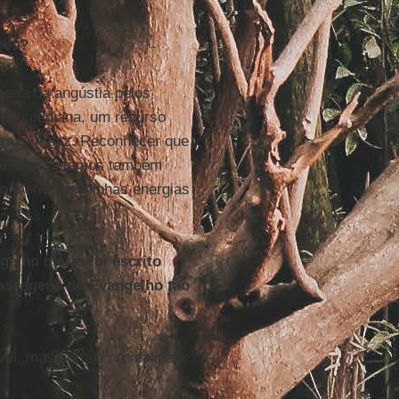
res?
ira da angústia pelos
de cotidiana, um recurso
razem paz. Reconhecer que
 e necessitamos também
 e orientar minhas energias
elho diário foi escrito
passagens do Evangelho tão
vel, mas porque na realidade