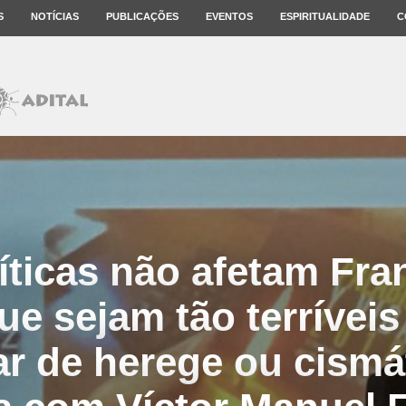
S
NOTÍCIAS
PUBLICAÇÕES
EVENTOS
ESPIRITUALIDADE
C
íticas não afetam Fra
e sejam tão terríveis
ar de herege ou cismá