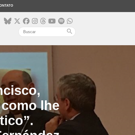
ONTATO
search
ncisco,
 como lhe
tico”.