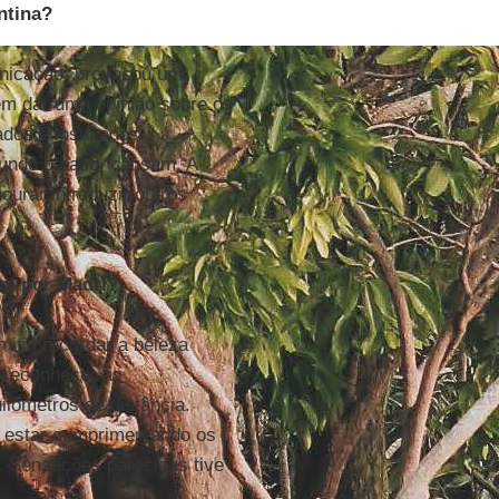
ntina?
municação, provocou um
m dar uma opinião sobre os
ados e insultados
egundo o caso, cansam. A
urar introduzir outros
em por Madri?
itiu recordar a beleza
e reconhecer as
lômetros de distância.
a estar cumprimentando os
a. Sensações parecidas tive