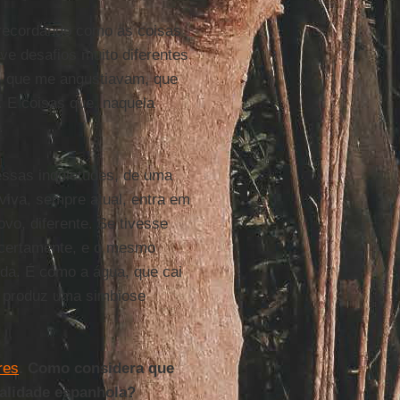
 recordando como as coisas
e desafios muito diferentes
a, que me angustiavam, que
. E coisas que, naquela
.
essas inquietudes, de uma
viva, sempre atual, entra em
vo, diferente. Se tivesse
, certamente, e o mesmo
nda. É como a água, que cai
e produz uma simbiose
res
. Como considera que
ealidade espanhola?