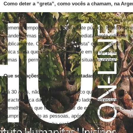
Como deter a “greta”, como vocês a chamam, na Arge
A dificuldade da greta é que, atiçada pelos meios de co
tremendo empobrecimento do debate público. Muitos teme
grandes temas por medo de ser imediatamente ridiculariz
publicamente. Os motes de “populista” ou de “liberal”, s
única saída que vejo no momento, e em longo prazo, é proc
temas que permitam sair da lógica situação-oposição.
Que sensações lhe foram despertadas em sua passag
Há 30 anos, não ia a Madri. O pouco que pude ver me perm
característica da cidade. Por outro lado, impressionou-m
semelhanças que temos, apesar de estar a milhares de qui
Cumprimentando as pessoas, após a conferência, pareci
fiéis que tinha em minha paróquia, no interior da Argentin
com os sacerdotes e jornalistas, por exemplo.