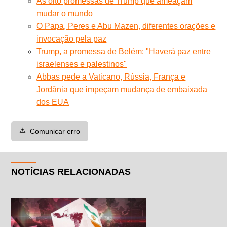
As oito promessas de Trump que ameaçam
mudar o mundo
O Papa, Peres e Abu Mazen, diferentes orações e
invocação pela paz
Trump, a promessa de Belém: "Haverá paz entre
israelenses e palestinos"
Abbas pede a Vaticano, Rússia, França e
Jordânia que impeçam mudança de embaixada
dos EUA
⚠️
Comunicar erro
NOTÍCIAS RELACIONADAS