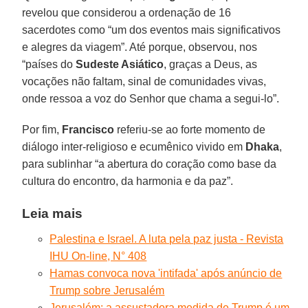
revelou que considerou a ordenação de 16
sacerdotes como “um dos eventos mais significativos
e alegres da viagem”. Até porque, observou, nos
“países do
Sudeste Asiático
, graças a Deus, as
vocações não faltam, sinal de comunidades vivas,
onde ressoa a voz do Senhor que chama a segui-lo”.
Por fim,
Francisco
referiu-se ao forte momento de
diálogo inter-religioso e ecumênico vivido em
Dhaka
,
para sublinhar “a abertura do coração como base da
cultura do encontro, da harmonia e da paz”.
Leia mais
Palestina e Israel. A luta pela paz justa - Revista
IHU On-line, N° 408
Hamas convoca nova 'intifada' após anúncio de
Trump sobre Jerusalém
Jerusalém: a assustadora medida de Trump é um