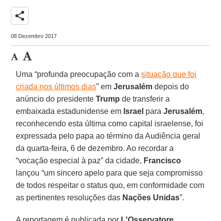
share
08 Dezembro 2017
Uma “profunda preocupação com a
situação que foi
criada nos últimos dias
” em
Jerusalém
depois do
anúncio do presidente
Trump
de transferir a
embaixada estadunidense em
Israel
para
Jerusalém
,
reconhecendo esta última como capital israelense, foi
expressada pelo papa ao término da Audiência geral
da quarta-feira, 6 de dezembro. Ao recordar a
“vocação especial à paz” da cidade,
Francisco
lançou “um sincero apelo para que seja compromisso
de todos respeitar o status quo, em conformidade com
as pertinentes resoluções das
Nações Unidas
”.
A reportagem é publicada por
L'Osservatore