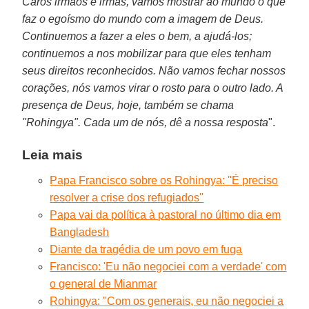
Caros irmãos e irmãs, vamos mostrar ao mundo o que
faz o egoísmo do mundo com a imagem de Deus.
Continuemos a fazer a eles o bem, a ajudá-los;
continuemos a nos mobilizar para que eles tenham
seus direitos reconhecidos. Não vamos fechar nossos
corações, nós vamos virar o rosto para o outro lado. A
presença de Deus, hoje, também se chama
"Rohingya". Cada um de nós, dê a nossa resposta
".
Leia mais
Papa Francisco sobre os Rohingya: ''É preciso
resolver a crise dos refugiados''
Papa vai da política à pastoral no último dia em
Bangladesh
Diante da tragédia de um povo em fuga
Francisco: 'Eu não negociei com a verdade' com
o general de Mianmar
Rohingya: ''Com os generais, eu não negociei a