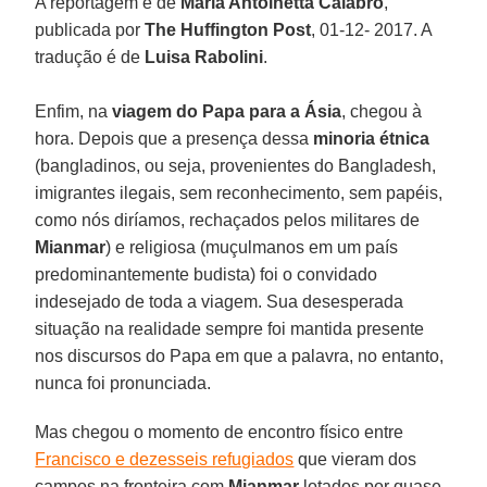
A reportagem é de
Maria Antoinetta Calabro
,
publicada por
The Huffington Post
, 01-12- 2017. A
tradução é de
Luisa Rabolini
.
Enfim, na
viagem do Papa para a Ásia
, chegou à
hora. Depois que a presença dessa
minoria étnica
(bangladinos, ou seja, provenientes do Bangladesh,
imigrantes ilegais, sem reconhecimento, sem papéis,
como nós diríamos, rechaçados pelos militares de
Mianmar
) e religiosa (muçulmanos em um país
predominantemente budista) foi o convidado
indesejado de toda a viagem. Sua desesperada
situação na realidade sempre foi mantida presente
nos discursos do Papa em que a palavra, no entanto,
nunca foi pronunciada.
Mas chegou o momento de encontro físico entre
Francisco e dezesseis refugiados
que vieram dos
campos na fronteira com
Mianmar
lotados por quase