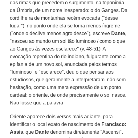
das rimas que precedem o surgimento, na toponímia
da Úmbria, de um nome inesperado: o do Ganges. Da
cordilheira de montanhas recém evocada ("desse
lugar"), no ponto onde ela se torna menos íngreme
("onde o declive menos agro desce"), escreve
Dante
,
"nasceu ao mundo um sol tão luminoso / como o que
ao Ganges às vezes esclarece" (v. 48-51). A
evocação repentina do rio indiano, fulgurante como a
epifania de um novo sol, anunciada pelos termos
"luminoso" e "esclarece", deu o que pensar aos
estudiosos, que geralmente a interpretaram, não sem
hesitação, como uma mera expressão de um ponto
cardeal: o oriente, de onde precisamente o sol nasce.
Não fosse que a palavra
Oriente aparece dois versos mais adiante, para
identificar o local exato de nascimento de
Francisco
:
Assis
, que
Dante
denomina diretamente "Ascensi",