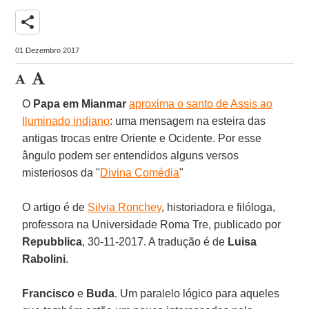
share
01 Dezembro 2017
O
Papa em Mianmar
aproxima o santo de Assis ao
Iluminado indiano
: uma mensagem na esteira das
antigas trocas entre Oriente e Ocidente. Por esse
ângulo podem ser entendidos alguns versos
misteriosos da "
Divina Comédia
"
O artigo é de
Silvia Ronchey
, historiadora e filóloga,
professora na Universidade Roma Tre, publicado por
Repubblica
, 30-11-2017. A tradução é de
Luisa
Rabolini
.
Francisco
e
Buda
. Um paralelo lógico para aqueles