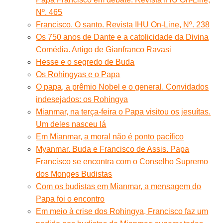
Nº. 465
Francisco. O santo. Revista IHU On-Line, Nº. 238
Os 750 anos de Dante e a catolicidade da Divina
Comédia. Artigo de Gianfranco Ravasi
Hesse e o segredo de Buda
Os Rohingyas e o Papa
O papa, a prêmio Nobel e o general. Convidados
indesejados: os Rohingya
Mianmar, na terça-feira o Papa visitou os jesuítas.
Um deles nasceu lá
Em Mianmar, a moral não é ponto pacífico
Myanmar. Buda e Francisco de Assis. Papa
Francisco se encontra com o Conselho Supremo
dos Monges Budistas
Com os budistas em Mianmar, a mensagem do
Papa foi o encontro
Em meio à crise dos Rohingya, Francisco faz um