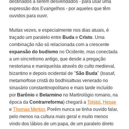
destinados a serem desvendados - para usar uma
expressão dos Evangelhos - por aqueles que têm
ouvidos para ouvir.
Muitas vezes, e especialmente nos dias atuais, é
traçado um paralelo entre
Buda
e
Cristo
. Uma
combinação não só relacionada com a crescente
expansão do budismo
no Ocidente, mas conectada
a um sincretismo antigo, que desde a pregação
nestoriana e maniqueísta através do culto medieval,
bizantino e depois ocidental de "
São Buda
" (Ioasaf,
metamorfose cristã do bodhisattvas venerado no
sinaxário constantinopolitano e mais tarde incluído
por
Barônio
e
Belarmino
no Martirológio romano, na
época da
Contrarreforma
) chegará a
Tolstoi
,
Hesse
e
Thomas Merton
. Porém nunca se tinha ouvido falar,
pelo menos na cultura mais geral e muito menos
vindo dos lábios de um papa, de um paralelo direto