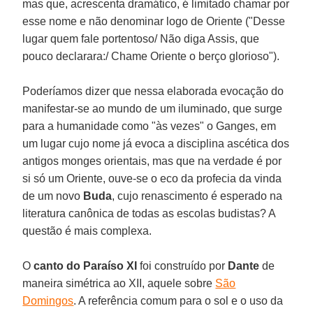
mas que, acrescenta dramático, é limitado chamar por
esse nome e não denominar logo de Oriente ("Desse
lugar quem fale portentoso/ Não diga Assis, que
pouco declarara:/ Chame Oriente o berço glorioso").
Poderíamos dizer que nessa elaborada evocação do
manifestar-se ao mundo de um iluminado, que surge
para a humanidade como "às vezes" o Ganges, em
um lugar cujo nome já evoca a disciplina ascética dos
antigos monges orientais, mas que na verdade é por
si só um Oriente, ouve-se o eco da profecia da vinda
de um novo
Buda
, cujo renascimento é esperado na
literatura canônica de todas as escolas budistas? A
questão é mais complexa.
O
canto do Paraíso XI
foi construído por
Dante
de
maneira simétrica ao XII, aquele sobre
São
Domingos
. A referência comum para o sol e o uso da