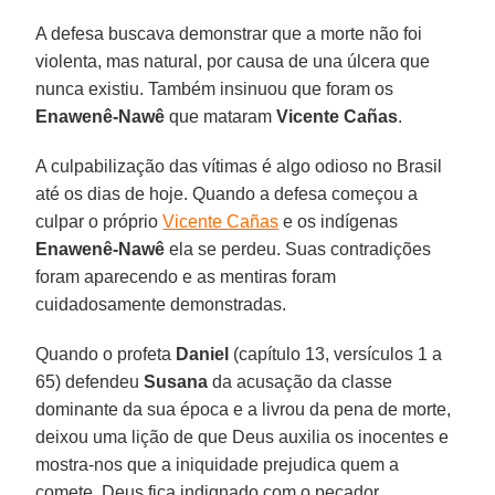
A defesa buscava demonstrar que a morte não foi
violenta, mas natural, por causa de una úlcera que
nunca existiu. Também insinuou que foram os
Enawenê-Nawê
que mataram
Vicente Cañas
.
A culpabilização das vítimas é algo odioso no Brasil
até os dias de hoje. Quando a defesa começou a
culpar o próprio
Vicente Cañas
e os indígenas
Enawenê-Nawê
ela se perdeu. Suas contradições
foram aparecendo e as mentiras foram
cuidadosamente demonstradas.
Quando o profeta
Daniel
(capítulo 13, versículos 1 a
65) defendeu
Susana
da acusação da classe
dominante da sua época e a livrou da pena de morte,
deixou uma lição de que Deus auxilia os inocentes e
mostra-nos que a iniquidade prejudica quem a
comete. Deus fica indignado com o pecador