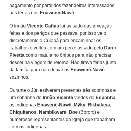
pagamento por parte dos fazendeiros interessados
nas terras dos
Enawenê-Nawê
.
O Irmão
Vicente Cañas
foi avisado das ameaças
feitas e dos perigos que passava, por isso veio
discretamente a Cuiabá para encaminhar os
trabalhos e voltou com um peixe assado pelo
Darci
Pivetta
como matula no ônibus para não precisar
descer na viagem de retorno. Não tirava férias junto
da família para não deixar os
Enawenê-Nawê
sozinhos.
Durante o Júri estiveram presentes três sobrinhas e
um sobrinho do
Irmão Vicente
vindos da
Espanha
,
os indígenas
Enawenê-Nawê
,
Mÿky
,
Rikbaktsa
,
Chiquitanos
,
Nambikwara
,
Boe
(Bororo) e
numerosos representantes da Igreja que trabalham
com os indígenas.