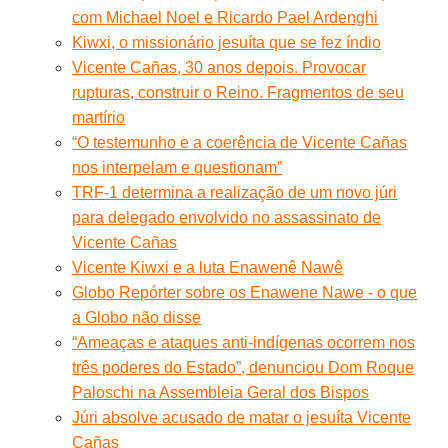
com Michael Noel e Ricardo Pael Ardenghi
Kiwxi, o missionário jesuíta que se fez índio
Vicente Cañas, 30 anos depois. Provocar
rupturas, construir o Reino. Fragmentos de seu
martírio
“O testemunho e a coerência de Vicente Cañas
nos interpelam e questionam”
TRF-1 determina a realização de um novo júri
para delegado envolvido no assassinato de
Vicente Cañas
Vicente Kiwxi e a luta Enawenê Nawê
Globo Repórter sobre os Enawene Nawe - o que
a Globo não disse
“Ameaças e ataques anti-indígenas ocorrem nos
três poderes do Estado”, denunciou Dom Roque
Paloschi na Assembleia Geral dos Bispos
Júri absolve acusado de matar o jesuíta Vicente
Cañas