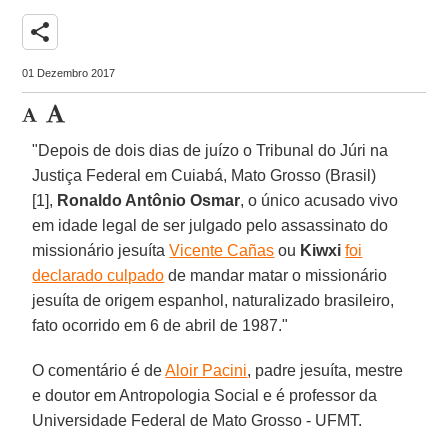
share
01 Dezembro 2017
"Depois de dois dias de juízo o Tribunal do Júri na
Justiça Federal em Cuiabá, Mato Grosso (Brasil)
[1],
Ronaldo Antônio Osmar
, o único acusado vivo
em idade legal de ser julgado pelo assassinato do
missionário jesuíta
Vicente Cañas
ou
Kiwxi
foi
declarado culpado
de mandar matar o missionário
jesuíta de origem espanhol, naturalizado brasileiro,
fato ocorrido em 6 de abril de 1987."
O comentário é de
Aloir Pacini
, padre jesuíta, mestre
e doutor em Antropologia Social e é professor da
Universidade Federal de Mato Grosso - UFMT.