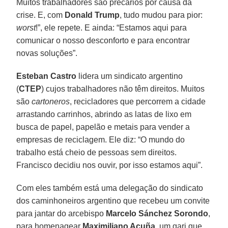
Muitos trabalhadores são precários por causa da
crise. E, com
Donald Trump
, tudo mudou para pior:
worst
!”, ele repete. E ainda: “Estamos aqui para
comunicar o nosso desconforto e para encontrar
novas soluções”.
Esteban Castro
lidera um sindicato argentino
(
CTEP
) cujos trabalhadores não têm direitos. Muitos
são
cartoneros
, recicladores que percorrem a cidade
arrastando carrinhos, abrindo as latas de lixo em
busca de papel, papelão e metais para vender a
empresas de reciclagem. Ele diz: “O mundo do
trabalho está cheio de pessoas sem direitos.
Francisco decidiu nos ouvir, por isso estamos aqui”.
Com eles também está uma delegação do sindicato
dos caminhoneiros argentino que recebeu um convite
para jantar do arcebispo
Marcelo Sánchez Sorondo
,
para homenagear
Maximiliano Acuña
, um gari que