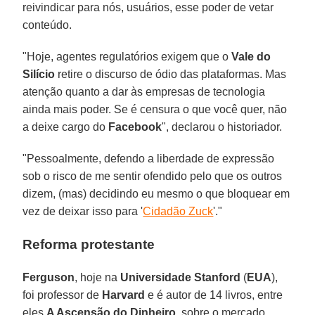
reivindicar para nós, usuários, esse poder de vetar
conteúdo.
"Hoje, agentes regulatórios exigem que o
Vale do
Silício
retire o discurso de ódio das plataformas. Mas
atenção quanto a dar às empresas de tecnologia
ainda mais poder. Se é censura o que você quer, não
a deixe cargo do
Facebook
", declarou o historiador.
"Pessoalmente, defendo a liberdade de expressão
sob o risco de me sentir ofendido pelo que os outros
dizem, (mas) decidindo eu mesmo o que bloquear em
vez de deixar isso para '
Cidadão Zuck
'."
Reforma protestante
Ferguson
, hoje na
Universidade Stanford
(
EUA
),
foi professor de
Harvard
e é autor de 14 livros, entre
eles
A Ascensão do Dinheiro
, sobre o mercado