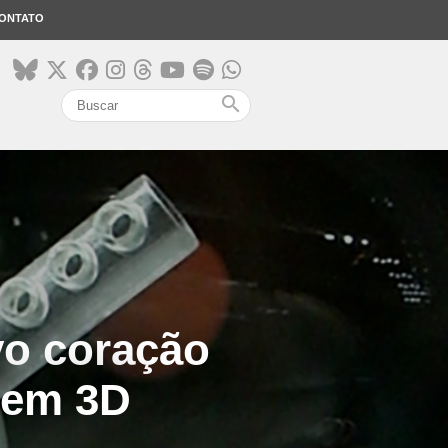
ONTATO
search
vo coração
o em 3D