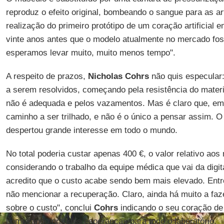
reproduz o efeito original, bombeando o sangue para as art
realização do primeiro protótipo de um coração artificial 
vinte anos antes que o modelo atualmente no mercado fo
esperamos levar muito, muito menos tempo".
A respeito de prazos,
Nicholas Cohrs
não quis especular
a serem resolvidos, começando pela resistência do mater
não é adequada e pelos vazamentos. Mas é claro que, em 
caminho a ser trilhado, e não é o único a pensar assim. 
despertou grande interesse em todo o mundo.
No total poderia custar apenas 400 €, o valor relativo aos m
considerando o trabalho da equipe médica que vai da digit
acredito que o custo acabe sendo bem mais elevado. Entre
não mencionar a recuperação. Claro, ainda há muito a faz
sobre o custo", conclui
Cohrs
indicando o seu coração de s
bombeando grandes esperanças para todo o laboratório.