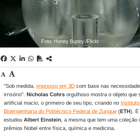
Foto: Honey Bunny /Flickr
"Sob medida,
impresso em 3D
com base nas necessidades
irrisório".
Nicholas Cohrs
orgulhoso mostra o objeto que
artificial macio, o primeiro de seu tipo, criando no
Institut
Bioengenharia do Politécnico Federal de Zurique
(
ETH
). É
estudou
Albert Einstein
, a mesma que tem uma coleção in
prêmios Nobel entre física, química e medicina.