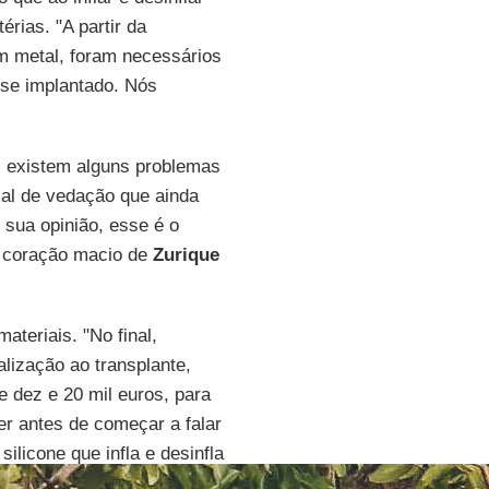
érias. "A partir da
em metal, foram necessários
sse implantado. Nós
: existem alguns problemas
ial de vedação que ainda
sua opinião, esse é o
O coração macio de
Zurique
ateriais. "No final,
alização ao transplante,
 dez e 20 mil euros, para
er antes de começar a falar
ilicone que infla e desinfla