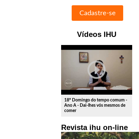
Vídeos IHU
play_circle_outline
18º Domingo do tempo comum -
Ano A - Dai-lhes vós mesmos de
comer
Revista ihu on-line