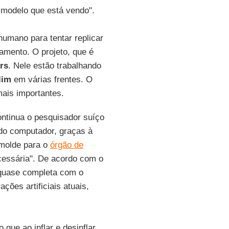
 modelo que está vendo".
humano para tentar replicar
amento. O projeto, que é
rs
. Nele estão trabalhando
lim
em várias frentes. O
is importantes.
ontinua o pesquisador suíço
r do computador, graças à
 molde para o
órgão de
cessária". De acordo com o
 quase completa com o
ações artificiais atuais,
que ao inflar e desinflar