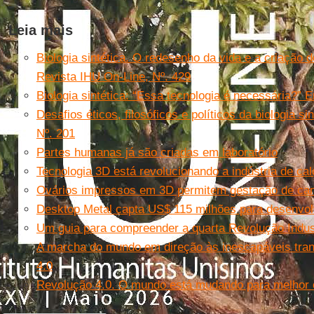
Leia mais
Biologia sintética. O redesenho da vida e a criação 
Revista IHU On-Line, Nº. 429
Biologia sintética: “Essa tecnologia é necessária?” E
Desafios éticos, filosóficos e políticos da biologia s
Nº. 201
Partes humanas já são criadas em laboratório
Tecnologia 3D está revolucionando a indústria de ca
Ovários impressos em 3D permitem gestação de c
Desktop Metal capta US$ 115 milhões para desenvol
Um guia para compreender a quarta Revolução Indust
A marcha do mundo em direção às inescapáveis tra
4.0
Revolução 4.0. O mundo está mudando para melhor o