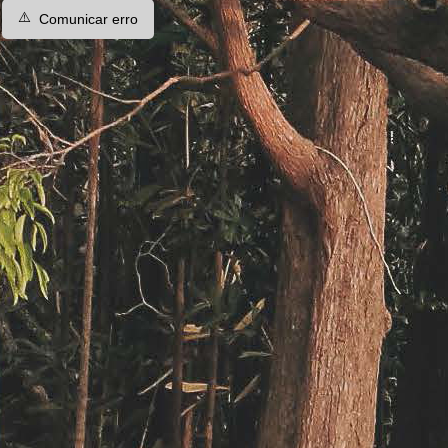
⚠️
Comunicar erro