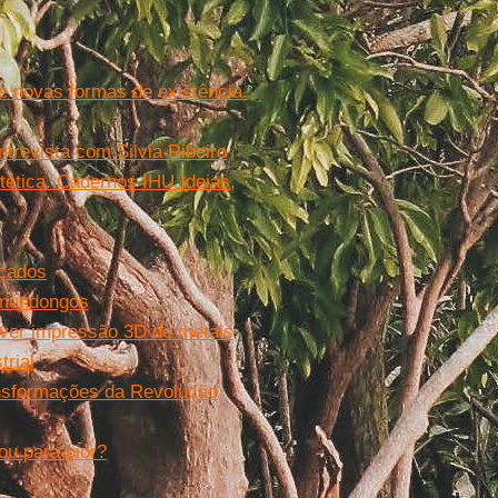
de novas formas de existência.
ntrevista com Silvia Ribeiro
intética. Cadernos IHU Ideias,
lçados
amundongos
ver impressão 3D de metais
rial
nsformações da Revolução
u para pior?