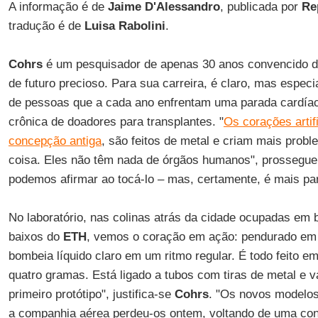
A informação é de
Jaime D'Alessandro
, publicada por
Re
tradução é de
Luisa Rabolini
.
Cohrs
é um pesquisador de apenas 30 anos convencido 
de futuro precioso. Para sua carreira, é claro, mas espec
de pessoas que a cada ano enfrentam uma parada cardía
crônica de doadores para transplantes. "
Os corações artif
concepção antiga
, são feitos de metal e criam mais prob
coisa. Eles não têm nada de órgãos humanos", prossegu
podemos afirmar ao tocá-lo – mas, certamente, é mais pa
No laboratório, nas colinas atrás da cidade ocupadas em 
baixos do
ETH
, vemos o coração em ação: pendurado em u
bombeia líquido claro em um ritmo regular. É todo feito e
quatro gramas. Está ligado a tubos com tiras de metal e 
primeiro protótipo", justifica-se
Cohrs
. "Os novos modelos
a companhia aérea perdeu-os ontem, voltando de uma co