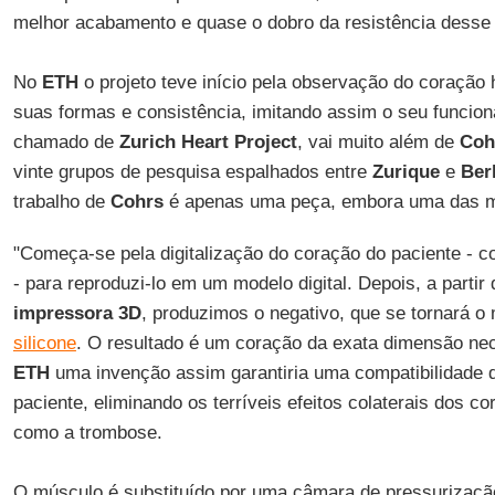
melhor acabamento e quase o dobro da resistência desse
No
ETH
o projeto teve início pela observação do coração 
suas formas e consistência, imitando assim o seu funcion
chamado de
Zurich Heart Project
, vai muito além de
Coh
vinte grupos de pesquisa espalhados entre
Zurique
e
Ber
trabalho de
Cohrs
é apenas uma peça, embora uma das ma
"Começa-se pela digitalização do coração do paciente - c
- para reproduzi-lo em um modelo digital. Depois, a parti
impressora
3D
, produzimos o negativo, que se tornará o
silicone
. O resultado é um coração da exata dimensão ne
ETH
uma invenção assim garantiria uma compatibilidade
paciente, eliminando os terríveis efeitos colaterais dos cor
como a trombose.
O músculo é substituído por uma câmara de pressurização 