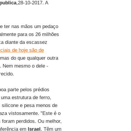
publica
,28-10-2017. A
de ter nas mãos um pedaço
ialmente para os 26 milhões
ca diante da escassez
iciais de hoje são de
lemas do que qualquer outra
e. Nem mesmo o dele -
recido.
boa parte pelos prédios
ma estrutura de ferro,
m silicone e pesa menos de
vaza vistosamente. "Este é o
 foram perdidos. Ou melhor,
nferência em
Israel
. Têm um