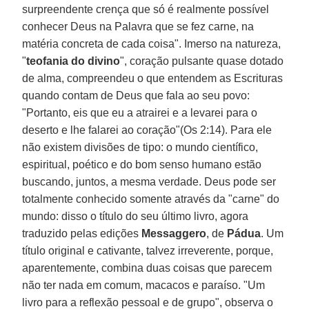
surpreendente crença que só é realmente possível
conhecer Deus na Palavra que se fez carne, na
matéria concreta de cada coisa". Imerso na natureza,
"
teofania do divino
", coração pulsante quase dotado
de alma, compreendeu o que entendem as Escrituras
quando contam de Deus que fala ao seu povo:
"Portanto, eis que eu a atrairei e a levarei para o
deserto e lhe falarei ao coração"(Os 2:14). Para ele
não existem divisões de tipo: o mundo científico,
espiritual, poético e do bom senso humano estão
buscando, juntos, a mesma verdade. Deus pode ser
totalmente conhecido somente através da "carne" do
mundo: disso o título do seu último livro, agora
traduzido pelas edições
Messaggero
, de
Pádua
. Um
título original e cativante, talvez irreverente, porque,
aparentemente, combina duas coisas que parecem
não ter nada em comum, macacos e paraíso. "Um
livro para a reflexão pessoal e de grupo", observa o