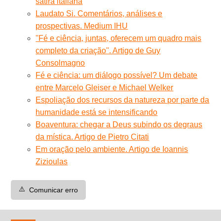
sátira italiana
Laudato Si. Comentários, análises e
prospectivas. Medium IHU
''Fé e ciência, juntas, oferecem um quadro mais
completo da criação''. Artigo de Guy
Consolmagno
Fé e ciência: um diálogo possível? Um debate
entre Marcelo Gleiser e Michael Welker
Espoliação dos recursos da natureza por parte da
humanidade está se intensificando
Boaventura: chegar a Deus subindo os degraus
da mística. Artigo de Pietro Citati
Em oração pelo ambiente. Artigo de Ioannis
Zizioulas
⚠️
Comunicar erro