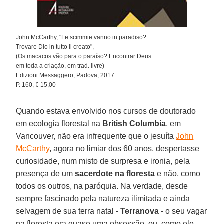
John McCarthy, "Le scimmie vanno in paradiso?
Trovare Dio in tutto il creato",
(Os macacos vão para o paraíso? Encontrar Deus
em toda a criação, em trad. livre)
Edizioni Messaggero, Padova, 2017
P. 160, € 15,00
Quando estava envolvido nos cursos de doutorado
em ecologia florestal na
British Columbia
, em
Vancouver, não era infrequente que o jesuíta
John
McCarthy
, agora no limiar dos 60 anos, despertasse
curiosidade, num misto de surpresa e ironia, pela
presença de um
sacerdote na floresta
e não, como
todos os outros, na paróquia. Na verdade, desde
sempre fascinado pela natureza ilimitada e ainda
selvagem de sua terra natal -
Terranova
- o seu vagar
na floresta era quase uma obsessão, ou, como ele