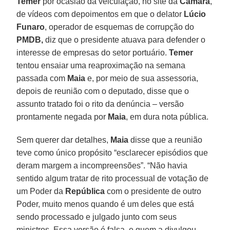
Temer
por ocasião da veiculação, no site da
Câmara
,
de vídeos com depoimentos em que o delator
Lúcio
Funaro
, operador de esquemas de corrupção do
PMDB,
diz que o presidente atuava para defender o
interesse de empresas do setor portuário.
Temer
tentou ensaiar uma reaproximação na semana
passada com
Maia
e, por meio de sua assessoria,
depois de reunião com o deputado, disse que o
assunto tratado foi o rito da denúncia – versão
prontamente negada por
Maia
, em dura nota pública.
Sem querer dar detalhes,
Maia
disse que a reunião
teve como único propósito “esclarecer episódios que
deram margem a incompreensões”. “Não havia
sentido algum tratar de rito processual de votação de
um Poder da
República
com o presidente de outro
Poder, muito menos quando é um deles que está
sendo processado e julgado junto com seus
ministros. Essa versão é falsa, e quem a divulgou