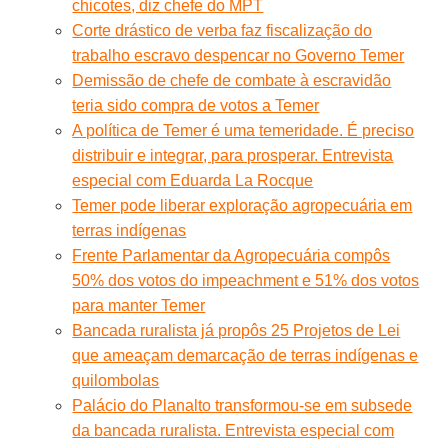
chicotes, diz chefe do MPT
Corte drástico de verba faz fiscalização do
trabalho escravo despencar no Governo Temer
Demissão de chefe de combate à escravidão
teria sido compra de votos a Temer
A política de Temer é uma temeridade. É preciso
distribuir e integrar, para prosperar. Entrevista
especial com Eduarda La Rocque
Temer pode liberar exploração agropecuária em
terras indígenas
Frente Parlamentar da Agropecuária compôs
50% dos votos do impeachment e 51% dos votos
para manter Temer
Bancada ruralista já propôs 25 Projetos de Lei
que ameaçam demarcação de terras indígenas e
quilombolas
Palácio do Planalto transformou-se em subsede
da bancada ruralista. Entrevista especial com