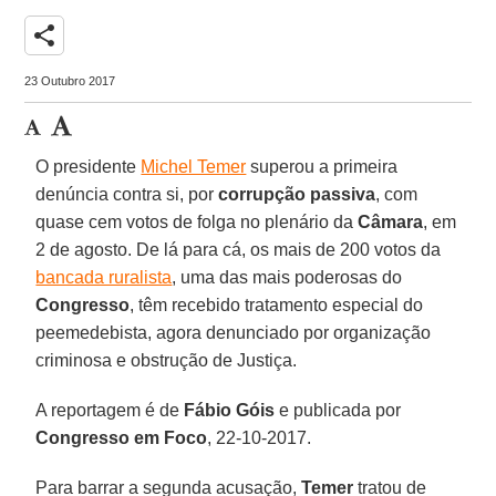
share
23 Outubro 2017
O presidente
Michel Temer
superou a primeira
denúncia contra si, por
corrupção passiva
, com
quase cem votos de folga no plenário da
Câmara
, em
2 de agosto. De lá para cá, os mais de 200 votos da
bancada ruralista
, uma das mais poderosas do
Congresso
, têm recebido tratamento especial do
peemedebista, agora denunciado por organização
criminosa e obstrução de Justiça.
A reportagem é de
Fábio Góis
e publicada por
Congresso em Foco
, 22-10-2017.
Para barrar a segunda acusação,
Temer
tratou de