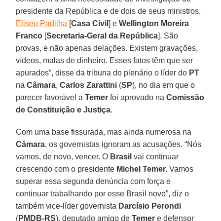
presidente da República e de dois de seus ministros,
Eliseu Padilha
[
Casa Civil
] e
Wellington Moreira
Franco
[
Secretaria-Geral da República
]. São
provas, e não apenas delações. Existem gravações,
vídeos, malas de dinheiro. Esses fatos têm que ser
apurados”, disse da tribuna do plenário o líder do
PT
na
Câmara
,
Carlos Zarattini
(
SP
), no dia em que o
parecer favorável a
Temer
foi aprovado na
Comissão
de Constituição e Justiça
.
Com uma base fissurada, mas ainda numerosa na
Câmara
, os governistas ignoram as acusações. “Nós
vamos, de novo, vencer. O
Brasil
vai continuar
crescendo com o presidente
Michel Temer.
Vamos
superar essa segunda denúncia com força e
continuar trabalhando por esse Brasil novo”, diz o
também vice-líder governista
Darcísio
Perondi
(
PMDB-RS
), deputado amigo de
Temer
e defensor