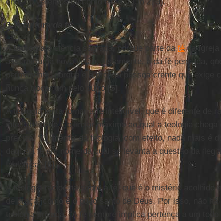
onde “o veremos tal como ele é” (1Jo 2, 3).
3. A cultura da fé
A
teologia
é ciência sagrada, porque parte da
fé
da Igreja 
assumir uma nova visão, justamente, a da fé pensada, qu
permanente, porque é a própria pessoa crente que exige c
nunca trocar um pelo outro
[5]
.
A teologia tenta tornar a fé inteligível, que é diferente de r
inteligibilidade é o limiar máximo ao qual a teologia chega
precisa. “O ‘mérito’ da teologia, com efeito, nada mais é do
daquela fé em nome da qual se levanta a questão da ‘legiti
teológica”
[6]
.
A teologia raciocina sobre a fé, que é o mistério acolhid
de graça, como é o povo santo de Deus. Por isso, não há
teologia privada. “A fé sempre implica pertença a um todo