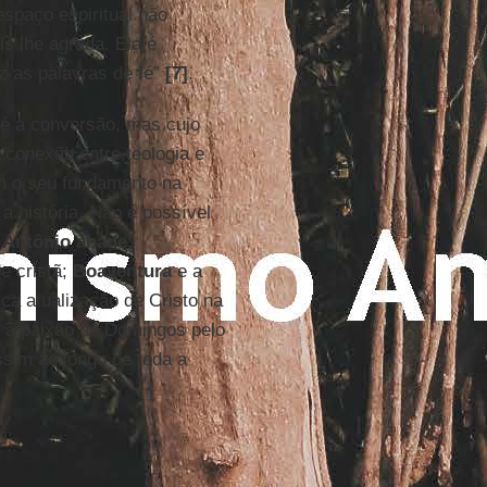
spaço espiritual não
s lhe agrada. Ela é
iz as palavras de fé”
[7]
.
o é a conversão, mas cujo
 conexão entre teologia e
em o seu fundamento na
a história. Não é possível
e
Antônio abade
;
e cristã;
Boaventura
e a
sca atualização de Cristo na
 a paixão de Domingos pelo
ssim ao longo de toda a