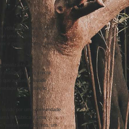
e volta a ela para ajudá-la a
e é uma exigência
rer e pensar juntos, sem
acionalizá-la: a
 e é daquilo que o crente
 que a inteligibilidade
midade’ da instituição
o e vivido por uma comunidade
 uma fé pública e uma
 e, justamente por isso, um