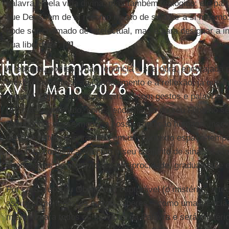
palavra e pela vida divina, mas também teológico: ele pa
que Deus tem de si mesmo no ato de se doar a si mesmo
pode ser chamado de intelectual, mas é para designar a i
sua liberdade”
[2]
.
A teologia, por isso, não renuncia à sua obra, encorajada 
mesmo se oferece ao conhecimento e à reflexão, já que lh
mesmo”
[3]
de muitas maneiras, “com gestos e palavras i
[4]
, mas, sobretudo, com a encarnação do seu Filho no s
assumindo, desse modo, a nossa condição humana, inscre
nossa existência enraizada em um contexto espaço-temp
estrutura comunicativa com o seu conjunto de sinais e s
expressivas de objetividade, reciprocidade, gradualidade e
Por causa do seu Objeto não capturável (o mistério), a te
assim como todos os outros saberes – como uma ciência d
mistério para todos os serviços da Palavra e será misté