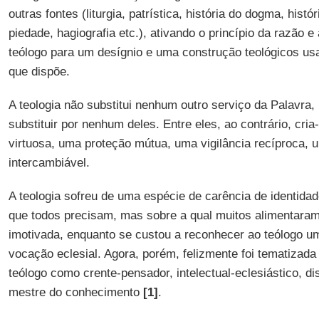
outras fontes (liturgia, patrística, história do dogma, histór
piedade, hagiografia etc.), ativando o princípio da razão 
teólogo para um desígnio e uma construção teológicos us
que dispõe.
A teologia não substitui nenhum outro serviço da Palavr
substituir por nenhum deles. Entre eles, ao contrário, cri
virtuosa, uma proteção mútua, uma vigilância recíproca,
intercambiável.
A teologia sofreu de uma espécie de carência de identid
que todos precisam, mas sobre a qual muitos alimentara
imotivada, enquanto se custou a reconhecer ao teólogo um
vocação eclesial. Agora, porém, felizmente foi tematizada
teólogo como crente-pensador, intelectual-eclesiástico, d
mestre do conhecimento
[1]
.