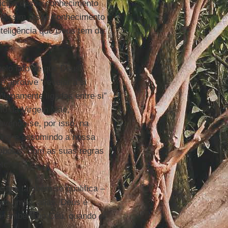
rticipa desse conhecimento
: assim, esse conhecimento
nteligência que Deus tem da
pelo fato de que Deus
e aprouve “revelar a si
ntimamente ligadas entre si”
eio da Virgem Mãe,
vendo-se, por isso, na
oral e assumindo a nossa
ímbolos, com as suas regras
tc.
ologia também se qualifica –
o limite: aliás, Deus é
rio também no Céu, quando e