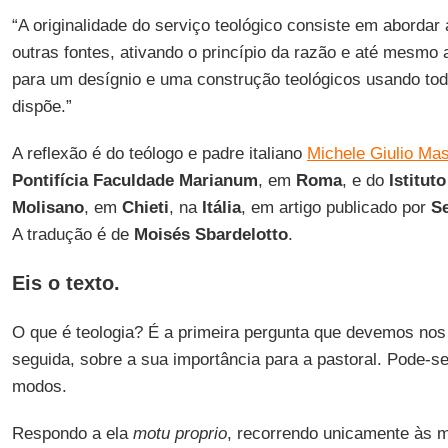
“A originalidade do serviço teológico consiste em abordar
outras fontes, ativando o princípio da razão e até mesmo a
para um desígnio e uma construção teológicos usando tod
dispõe.”
A reflexão é do teólogo e padre italiano
Michele Giulio Masc
Pontifícia Faculdade Marianum
, em
Roma
, e do
Istitut
Molisano
, em
Chieti
, na
Itália
, em artigo publicado por
S
A tradução é de
Moisés Sbardelotto
.
Eis o texto.
O que é teologia? É a primeira pergunta que devemos nos 
seguida, sobre a sua importância para a pastoral. Pode-s
modos.
Respondo a ela
motu proprio
, recorrendo unicamente às 