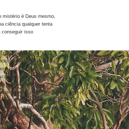
 o mistério é Deus mesmo,
a ciência qualquer tenta
 conseguir isso
rizar. Deus é Deus, e a
teologia deve deixar que
us é teólogo: “Se só Deus
cutá-lo, para o homem, é
tanto, não é possível
ão
, segundo o qual a teologia
de graças, pode ser chamada
qual Deus se fala, doando-se
ama e exige o ato do
, isto é, movido pela