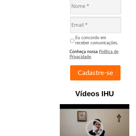
Eu concordo em
receber comunicações.
Conheça nossa
Política de
Privacidade
.
Vídeos IHU
play_circle_outline