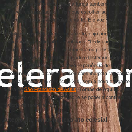
sair do fechamento de si. Mas a Igreja também não é um e
tangível, em que cada um tem que escolher aquilo que mai
concreta, na palavra vinculante da fé. E é voz viva, que d
A teologia nasce da experiência de fé, cujo primeiro iníci
nome sintético e global é a santidade: “O discurso sobre a
santidade não é, portanto, sentimental ou pietista, mas t
lógica das coisas e tem do seu lado o testemunho de toda 
pensar em
Atanásio
sem a nova experiência de Cristo d
Agostinho
, sem a paixão do seu caminho pela radicalidad
teologia franciscana do século XIII, sem a nova e gigante
figura de
São Francisco de Assis
;
Tomás de Aquino
, sem
Evangelho e pela evangelização; e se poderia continuar a
história da teologia”
[8]
.
A teologia, um complexo ato eclesial