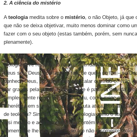
2. A ciência do mistério
A
teologia
medita sobre o
mistério
, o não Objeto, já que
que não se deixa objetivar, muito menos dominar como um
fazer com o seu objeto (estas também, porém, sem nunca
plenamente).
O mistério não se deixa racionalizar, menos ainda geomet
teologia deve respeitá-lo na sua alteridade e diferença; a 
Deus seja Deus, aceitando o fato de que – no fim – só De
conhece Deus, nós devemos nos calar ouvindo-o? Não, es
dar graças pela palavra ouvida, que é palavra de vida. Por
simplesmente repetir o que se ouviu, como exige o
Alcor
é herética em si mesma. Essa escuta ativa, com a ação 
de teologia? Sim, se definirmos teologia como o ato pelo 
a si mesmo e aos homens. Isso contém em si, implica, ch
homem que lhe responde. Esse ato não é somente teologal