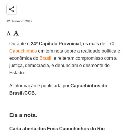
share
12 Setembro 2017
Durante o
24º Capítulo Provnicial
, os mais de 170
Capuchinhos
emitem nota sobre a realidade política e
econômica do
Brasil
, e reiteram compromisso com a
justiça, democracia, e denunciam o desmonte do
Estado.
A informação é publicada por
Capuchinhos do
Brasil
/
CCB
.
Eis a nota.
Carta aberta dos Freis Capuchinhos do Rio