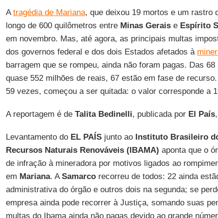
A
tragédia de Mariana
, que deixou 19 mortos e um rastro 
longo de 600 quilômetros entre
Minas Gerais
e
Espírito 
em novembro. Mas, até agora, as principais multas impos
dos governos federal e dos dois Estados afetados à
mine
barragem que se rompeu, ainda não foram pagas. Das 68 p
quase 552 milhões de reais, 67 estão em fase de recurso
59 vezes, começou a ser quitada: o valor corresponde a 1
A reportagem é de
Talita Bedinelli
, publicada por
El País
Levantamento do
EL PAÍS
junto ao
Instituto Brasileiro 
Recursos Naturais Renováveis (IBAMA)
aponta que o ór
de infração à mineradora por motivos ligados ao rompime
em
Mariana
. A
Samarco
recorreu de todos: 22 ainda estão
administrativa do órgão e outros dois na segunda; se perd
empresa ainda pode recorrer à Justiça, somando suas pena
multas do Ibama ainda não pagas devido ao grande número