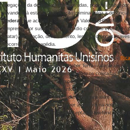
alegações da defesa, se comprovadas, podem acabar por 
levando-o à estaca zero. A ação criminal julga a denúncia
Federal
, que acusou a Samarco, a Vale, a BHP Billiton e 2
empresas por suspeita de homicídio com dolo eventual (
matar), inundação, desabamento, lesões corporais grave
decorrência da tragédia.
Dois destes diretores — o ex-presidente da Samarco
Rica
de operações da mineradora Kleber Terra— alegaram à Jus
usou informações de grampos telefônicos coletadas fora d
Justiça. O processo está suspenso até que as companhias
período exato de coleta das informações. O procurador-g
Aguiar
nega que os grampos duraram para além do prazo 
confusão de datas pode se dever à demora na notificaçã
telefônicas para o início da interceptação telefônica, cujo
dias.