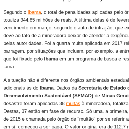
Segundo o
Ibama
, o total de penalidades aplicadas pelo ó
totaliza 344,85 milhões de reais. A última delas é de feve
vencimento em março, segundo o auto de infração, que ex
deve ao fato de a mineradora deixar de atender a exigênci
pelas autoridades. Foi a quarta multa aplicada em 2017 r
barragem, por situações que incluem, por exemplo, a en
que foi fixado pelo
Ibama
em um programa de busca e resg
lama.
A situação não é diferente nos órgãos ambientais estadua
adicionais às do
Ibama
. Dados da
Secretaria de Estado 
Desenvolvimento Sustentável (SEMAD)
de
Minas Gerai
desastre foram aplicadas 38
multas
à mineradora, totaliza
Destas, 37 estão em fase de recurso. Só uma, a primeira
de 2015 e chamada pelo órgão de "multão" por se referir
em si, começou a ser paga. O valor original era de 112,7