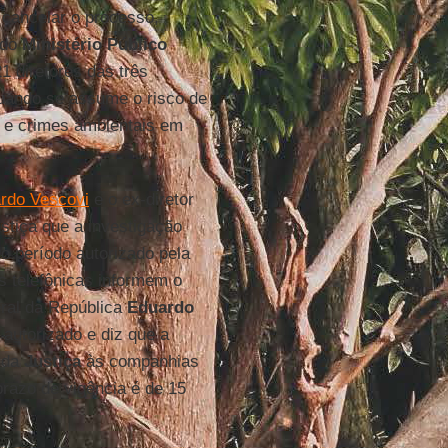
cancelar o processo,
 do
Ministério Público
1 diretores das três
quando se assume o risco de
s e crimes ambientais em
rdo Vescovi
e o ex-diretor
tiça que a investigação
o período autorizado pela
 telefônicas informem o
eral da República
Eduardo
autorizado e diz que a
o da
Justiça
às companhias
 prazo de vigência é de 15