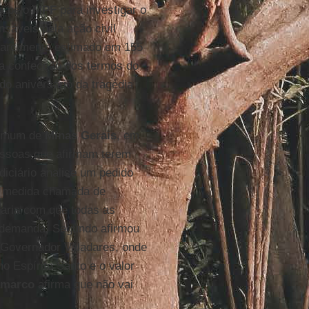
da pelo
MPF
para investigar o
sáveis pela ação civil
sarcimento estimado em 155
a confecção dos termos do
do aniversário da tragédia
mum de
Minas Gerais
, em
ssoas que afirmam terem
iciário analise um pedido
a medida chamada de
aria com que todas as
 demanda. Segundo afirmou
Governador Valadares, onde
o Espírito Santo e o valor
marco
afirma que não vai