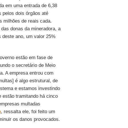
ida em uma entrada de 6,38
s pelos dois órgãos até
s milhões de reais cada.
a das donas da mineradora, a
es deste ano, um valor 25%
Governo estão em fase de
gundo o secretário de Meio
ga. A empresa entrou com
ltas] é algo estrutural, de
stema e estamos investindo
e estão tramitando há cinco
s empresas multadas
o
, ressalta ele, foi feito um
inuir os danos provocados.