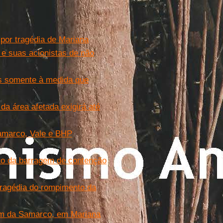
por tragédia de Mariana
e suas acionistas de não
s somente à medida que
da área afetada exigirá até
Samarco, Vale e BHP
to da barragem de contenção
ragédia do rompimento da
em da Samarco, em Mariana