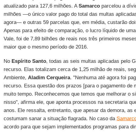
atualizado para 127,6 milhões. A
Samarco
parcelou a dív
milhões —o único valor pago do total das multas aplicada
agora— e outras 59 parcelas que, em média, custarão doi
Apenas para efeito de comparação, o lucro líquido de um
Vale, foi de 7,89 bilhões de reais nos três primeiros mes
maior que o mesmo período de 2016.
No
Espírito Santo
, todas as seis multas aplicadas pelo 
recurso. Elas totalizam cerca de 1,25 milhão de reais, se
Ambiente,
Aladim Cerqueira
. "Nenhuma até agora foi pa
recurso. Essa questão dos prazos [para o pagamento de mu
muito tempo. Reconhecemos que temos que melhorar o si
nisso", afirma ele, que aponta processos na secretaria qu
anos. Ele ressalta, entretanto, que apesar da demora, a
costumam sanar a situação flagrada. No caso da
Samarc
acordo para que sejam implementados programas para dim