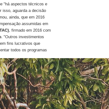
e "há aspectos técnicos e
r isso, aguarda a decisão
rmou, ainda, que em 2016
compensação assumidas em
TTAC)
, firmado em 2016 com
o
. "Outros investimentos
em fins lucrativos que
entar todos os programas
o desastre tem sido punido
 a cadeia diretores da
foi paralisado pela
Justiça
menta que houve o uso de
deferiu a suspensão, as