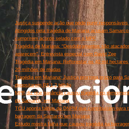
Leia mais
Justiça suspende ação que pode punir responsáveis 
Atingidos pela tragédia de Mariana acusam Samarco 
cumprirem acordo selado com o MPF
Tragédia de Mariana: “Desdobramentos são atacado
aparecem”. Entrevista especial com David Zee
Tragédia em Mariana: Reflorestar os 40 mil hectares 
20 milhões de mudas
Tragédia em Mariana: Justiça prorroga prazo para 
depositarem R$ 1,2 bilhão
MPF diz que ganância causou tragédia no rompimen
da Samarco, em Mariana
TCU aponta falhas do DNPM que contribuíram para t
barragem da Samarco em Mariana
Estudo mostra falha que causou tragédia na barrag