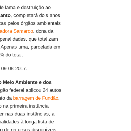
de lama e destruição ao
Santo
, completará dois anos
tas pelos órgãos ambientais
radora Samarco
, dona da
enalidades, que totalizam
. Apenas uma, parcelada em
% do total.
, 09-08-2017.
do Meio Ambiente e dos
gão federal aplicou 24 autos
nto da
barragem de Fundão
,
 na primeira instância
er nas duas instâncias, a
lidades à longa lista de
 de recursos disponíveis.