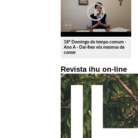
play_circle_outline
18º Domingo do tempo comum -
Ano A - Dai-lhes vós mesmos de
comer
Revista ihu on-line