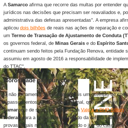
A
Samarco
afirma que recorre das multas por entender qu
jurídicos nas decisões que precisam ser reavaliados e, po
administrativa das defesas apresentadas". A empresa afi
aplicou
dois bilhões
de reais nas ações de reparação e 
um
Termo de Transação de Ajustamento de Conduta (
os governos federal, de
Minas Gerais
e do
Espírito Sant
continuam sendo feitos pela Fundação Renova, entidade s
assumiu em agosto de 2016 a responsabilidade de implem
do TTAC".
Morosidade das punições
O não pagamento das multas é mais um exemplo de como 
a passos lentos. O processo criminal, que pode levar para
Samarco
e de suas proprietárias, a
Vale e a BHP Biliton
, 
federal
, para a análise de um pedido da defesa que argu
provas ilegais no processo. Segundo o juiz do caso, que 