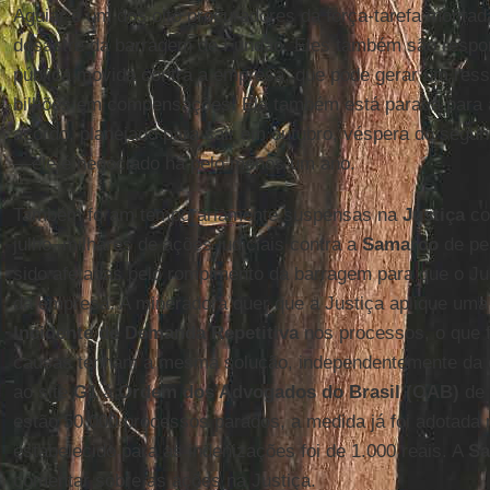
Aguiar é um dos oito procuradores da força-tarefa monta
desastre da barragem de Fundão. Eles também são respon
pública movida contra a empresa, que pode gerar um res
bilhões em compensações. Ela também está parada para 
acordo, planejado para sair em outubro, véspera do segun
—ele é negociado há pelo menos um ano.
Também foram temporariamente suspensas na
Justiça
co
julho, milhares de ações judiciais contra a
Samarco
de pe
sido afetadas pelo rompimento da barragem para que o Jud
da empresa. A mineradora quer que a Justiça aplique um
Incidente de Demanda Repetitiva
nos processos, o que f
causas tenham a mesma solução, independentemente da
ao site
G1
a
Ordem dos Advogados do Brasil (OAB)
de 
estão 50.000 processos parados, a medida já foi adotada n
estabelecido para as indenizações foi de 1.000 reais. A
Sa
comentar sobre as ações na Justiça.