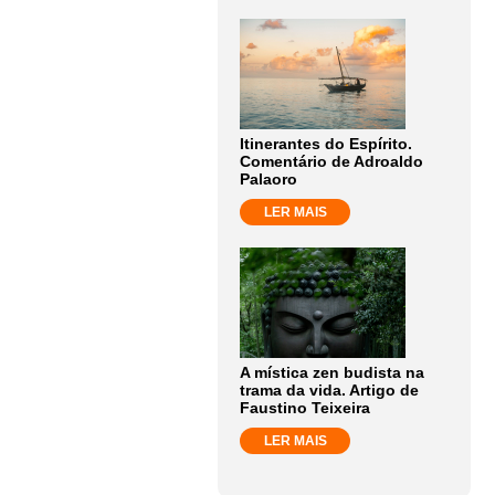
Itinerantes do Espírito.
Comentário de Adroaldo
Palaoro
LER MAIS
A mística zen budista na
trama da vida. Artigo de
Faustino Teixeira
LER MAIS