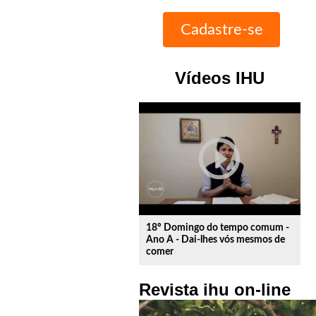
Vídeos IHU
play_circle_outline
18º Domingo do tempo comum -
Ano A - Dai-lhes vós mesmos de
comer
Revista ihu on-line