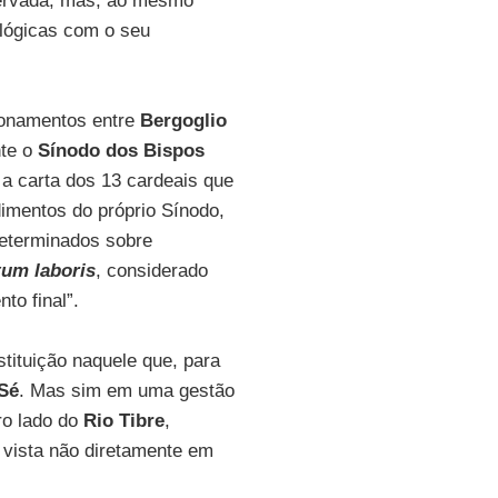
servada, mas, ao mesmo
ológicas com o seu
ionamentos entre
Bergoglio
nte o
Sínodo dos Bispos
a carta dos 13 cardeais que
imentos do próprio Sínodo,
edeterminados sobre
um laboris
, considerado
o final”.
ituição naquele que, para
Sé
. Mas sim em uma gestão
ro lado do
Rio Tibre
,
 vista não diretamente em