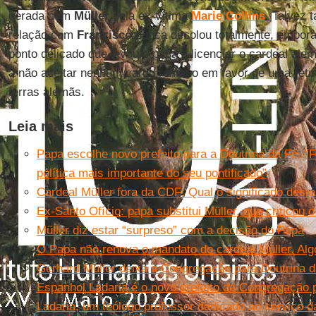
gerada com
Müller
pela ex-vítima
Marie Collins
. Talvez 
relação com
Francisco
nunca decolou totalmente, embora 
ponto delicado que levou o papa a licenciar o cardeal al
a não aceitar nenhum cargo romano em favor de uma reti
terras alemãs.
Leia mais
Papa escolhe novo prefeito para a Doutrina da Fé. 
política mais importante do seu pontificado”
Cardeal Müller fora da CDF: Qual o significado dest
Ex-Santo Ofício: papa substitui Müller, que criticou 
Müller diz estar “surpreso” com a decisão do Papa
O Papa não renova o mandato do cardeal Müller. Al
Gerhard Müller deixa a Congregação para Doutrina 
Espanhol Ladaria é o novo prefeito da Congregação 
Ladaria, um teólogo professor dedicado ao serviço 