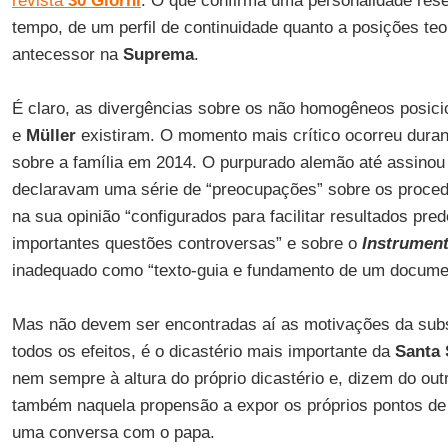
revista
30 Giorni
. O que confirma uma personalidade re
tempo, de um perfil de continuidade quanto a posições te
antecessor na
Suprema
.
É claro, as divergências sobre os não homogêneos posic
e
Müller
existiram. O momento mais crítico ocorreu dura
sobre a família em 2014. O purpurado alemão até assinou 
declaravam uma série de “preocupações” sobre os proced
na sua opinião “configurados para facilitar resultados pr
importantes questões controversas” e sobre o
Instrument
inadequado como “texto-guia e fundamento de um document
Mas não devem ser encontradas aí as motivações da subst
todos os efeitos, é o dicastério mais importante da
Santa 
nem sempre à altura do próprio dicastério e, dizem do out
também naquela propensão a expor os próprios pontos de
uma conversa com o papa.