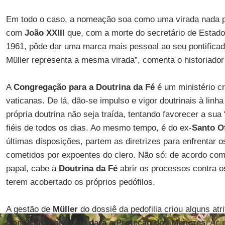
Em todo o caso, a nomeação soa como uma virada nada 
com
João XXIII
que, com a morte do secretário de Estad
1961, pôde dar uma marca mais pessoal ao seu pontifica
Müller representa a mesma virada”, comenta o historiado
A
Congregação para a Doutrina da Fé
é um ministério c
vaticanas. De lá, dão-se impulso e vigor doutrinais à linha
própria doutrina não seja traída, tentando favorecer a sua
fiéis de todos os dias. Ao mesmo tempo, é do ex-
Santo Of
últimas disposições, partem as diretrizes para enfrentar o
cometidos por expoentes do clero. Não só: de acordo co
papal, cabe à
Doutrina da Fé
abrir os processos contra o
terem acobertado os próprios pedófilos.
A gestão de
Müller
do dossiê da pedofilia criou alguns a
Comissão Pontifícia para a Proteção dos Menores
. Ac