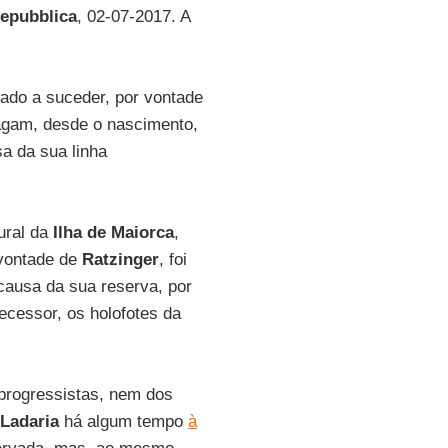
epubblica
, 02-07-2017. A
ado a suceder, por vontade
agam, desde o nascimento,
a da sua linha
tural da
Ilha de Maiorca
,
vontade de
Ratzinger
, foi
causa da sua reserva, por
ecessor, os holofotes da
progressistas, nem dos
Ladaria
há algum tempo
à