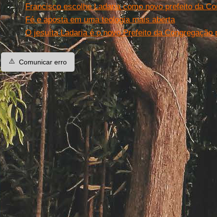
Francisco escolhe Ladaria como novo prefeito da Co
Fé e aposta em uma teologia mais aberta
O jesuíta Ladaria é o novo Prefeito da Congregação 
⚠️
Comunicar erro