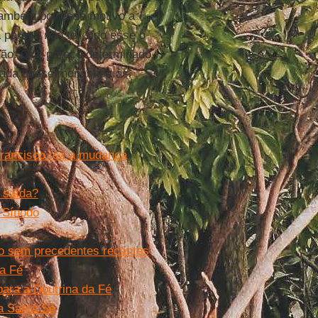
também por esse motivo a
pareça não ter sido esse o
emão. Que parece determinado
rada quase monástica às
“Francisco fez a mudança
a saída?
o Sínodo
go sem precedentes recentes
da Fé
para a Doutrina da Fé
da Santa Sé