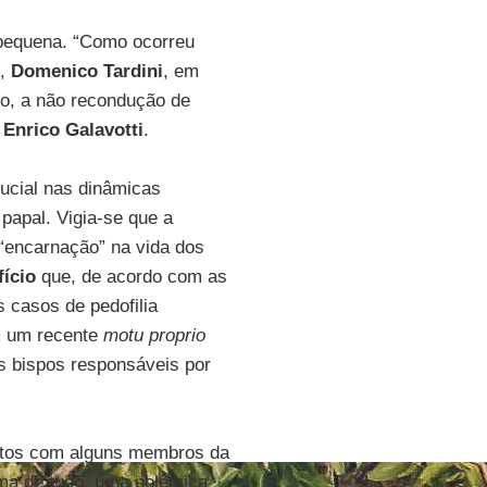
pequena. “Como ocorreu
o,
Domenico Tardini
, em
do, a não recondução de
r
Enrico Galavotti
.
rucial nas dinâmicas
 papal. Vigia-se que a
 “encarnação” na vida dos
ício
que, de acordo com as
s casos de pedofilia
m um recente
motu proprio
s bispos responsáveis por
tritos com alguns membros da
ima de tudo, uma polêmica