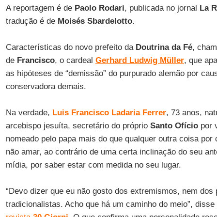
A reportagem é de
Paolo Rodari
, publicada no jornal
La R
tradução é de
Moisés Sbardelotto
.
Características do novo prefeito da
Doutrina da Fé
, cham
de
Francisco
, o cardeal
Gerhard Ludwig Müller
, que ap
as hipóteses de “demissão” do purpurado alemão por caus
conservadora demais.
Na verdade,
Luis Francisco Ladaria Ferrer
, 73 anos, na
arcebispo jesuíta, secretário do próprio
Santo Ofício
por 
nomeado pelo papa mais do que qualquer outra coisa por 
não amar, ao contrário de uma certa inclinação do seu ant
mídia, por saber estar com medida no seu lugar.
“Devo dizer que eu não gosto dos extremismos, nem dos 
tradicionalistas. Acho que há um caminho do meio”, disse