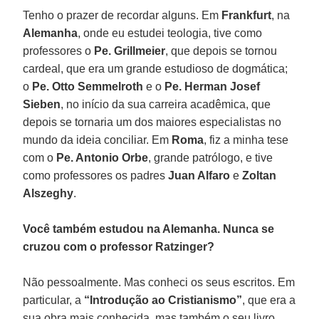
Tenho o prazer de recordar alguns. Em
Frankfurt
, na
Alemanha
, onde eu estudei teologia, tive como
professores o
Pe. Grillmeier
, que depois se tornou
cardeal, que era um grande estudioso de dogmática;
o
Pe. Otto Semmelroth
e o
Pe. Herman Josef
Sieben
, no início da sua carreira acadêmica, que
depois se tornaria um dos maiores especialistas no
mundo da ideia conciliar. Em
Roma
, fiz a minha tese
com o
Pe. Antonio Orbe
, grande patrólogo, e tive
como professores os padres
Juan Alfaro
e
Zoltan
Alszeghy
.
Você também estudou na Alemanha. Nunca se
cruzou com o professor Ratzinger?
Não pessoalmente. Mas conheci os seus escritos. Em
particular, a
“Introdução ao Cristianismo”
, que era a
sua obra mais conhecida, mas também o seu livro