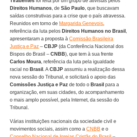
Tiradentes
foi feita por um grupo de ativistas pelos
Direitos Humanos
, de
São Paulo
, que buscavam
saídas construtivas para a crise que o país atravessa.
Reunidos em torno de
Margarida Genevois
,
referência da luta pelos
Direitos Humanos no Brasil
,
apresentaram a proposta à
Comissão Brasileira
Justiça e Paz
–
CBJP
(da Conferência Nacional dos
Bispos do Brasil –
CNBB
), que tem à sua frente
Carlos Moura
, referência da luta pela igualdade
racial no
Brasil
. A
CBJP
assumiu a realização dessa
nova sessão do Tribunal, e solicitará o apoio das
Comissões Justiça e Paz
de todo o
Brasil
para a
organização, em suas cidades, do acompanhamento
o mais amplo possível, pela Internet, da sessão do
Tribunal.
Várias instituições nacionais da sociedade civil e
movimentos sociais, assim como a
CNBB
e o
Conselho Nacional de Igrejas Cristãs do Brasil
–