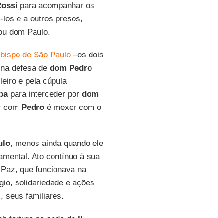
Rossi
para acompanhar os
-los e a outros presos,
ou dom Paulo.
ebispo de São Paulo
–os dois
s na defesa de
dom Pedro
leiro e pela cúpula
pa
para interceder por
dom
er com
Pedro
é mexer com o
ulo
, menos ainda quando ele
amental. Ato contínuo à sua
 Paz, que funcionava na
úgio, solidariedade e ações
, seus familiares.