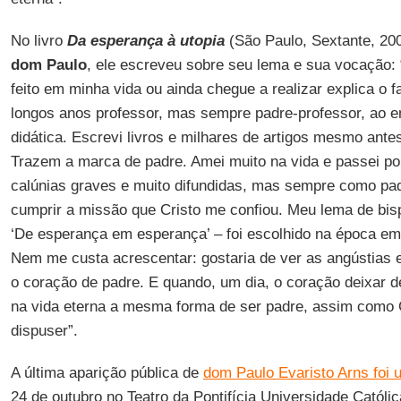
No livro
Da esperança à utopia
(São Paulo, Sextante, 200
dom Paulo
, ele escreveu sobre seu lema e sua vocação:
feito em minha vida ou ainda chegue a realizar explica o f
longos anos professor, mas sempre padre-professor, ao ens
didática. Escrevi livros e milhares de artigos mesmo ante
Trazem a marca de padre. Amei muito na vida e passei po
calúnias graves e muito difundidas, mas sempre como pad
cumprir a missão que Cristo me confiou. Meu lema de bisp
‘De esperança em esperança’ – foi escolhido na época em
Nem me custa acrescentar: gostaria de ver as angústia
o coração de padre. E quando, um dia, o coração deixar d
na vida eterna a mesma forma de ser padre, assim como C
dispuser”.
A última aparição pública de
dom Paulo Evaristo Arns fo
24 de outubro no Teatro da Pontifícia Universidade Católic