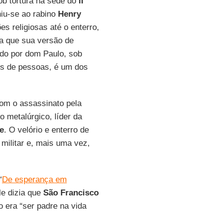
ob tortura na sede do
II
iu-se ao rabino
Henry
s religiosas até o enterro,
va que sua versão de
dido por dom Paulo, sob
es de pessoas, é um dos
om o assassinato pela
o metalúrgico, líder da
e
. O velório e enterro de
militar e, mais uma vez,
“
De esperança em
le dizia que
São Francisco
o era “ser padre na vida