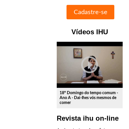
Vídeos IHU
play_circle_outline
18º Domingo do tempo comum -
Ano A - Dai-lhes vós mesmos de
comer
Revista ihu on-line