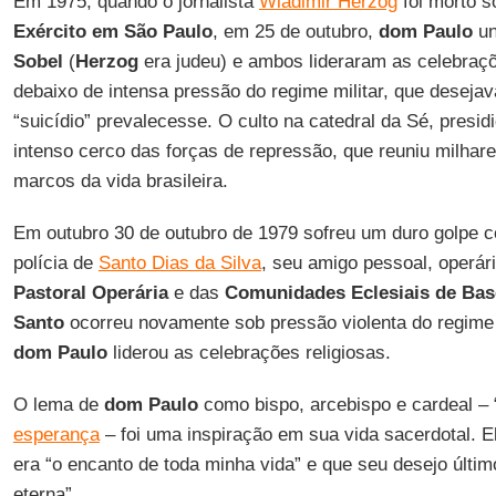
Em 1975, quando o jornalista
Wladimir Herzog
foi morto s
Exército em São Paulo
, em 25 de outubro,
dom Paulo
un
Sobel
(
Herzog
era judeu) e ambos lideraram as celebraçõe
debaixo de intensa pressão do regime militar, que deseja
“suicídio” prevalecesse. O culto na catedral da Sé, presi
intenso cerco das forças de repressão, que reuniu milhar
marcos da vida brasileira.
Em outubro 30 de outubro de 1979 sofreu um duro golpe c
polícia de
Santo Dias da Silva
, seu amigo pessoal, operári
Pastoral Operária
e das
Comunidades Eclesiais de Bas
Santo
ocorreu novamente sob pressão violenta do regime 
dom Paulo
liderou as celebrações religiosas.
O lema de
dom Paulo
como bispo, arcebispo e cardeal – 
esperança
– foi uma inspiração em sua vida sacerdotal. E
era “o encanto de toda minha vida” e que seu desejo últim
eterna”.