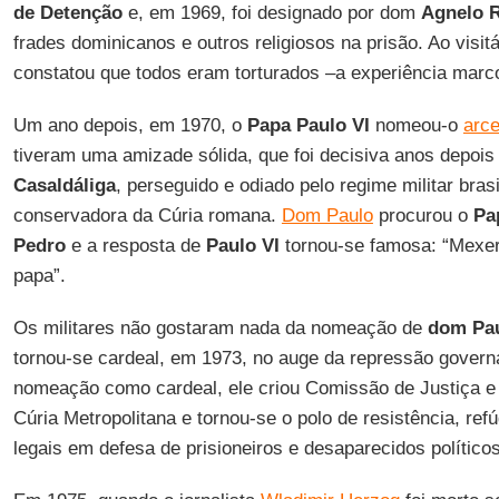
de Detenção
e, em 1969, foi designado por dom
Agnelo 
frades dominicanos e outros religiosos na prisão. Ao visitá
constatou que todos eram torturados –a experiência marc
Um ano depois, em 1970, o
Papa Paulo VI
nomeou-o
arc
tiveram uma amizade sólida, que foi decisiva anos depoi
Casaldáliga
, perseguido e odiado pelo regime militar brasi
conservadora da Cúria romana.
Dom Paulo
procurou o
Pa
Pedro
e a resposta de
Paulo VI
tornou-se famosa: “Mex
papa”.
Os militares não gostaram nada da nomeação de
dom Pa
tornou-se cardeal, em 1973, no auge da repressão govern
nomeação como cardeal, ele criou Comissão de Justiça e
Cúria Metropolitana e tornou-se o polo de resistência, ref
legais em defesa de prisioneiros e desaparecidos políticos