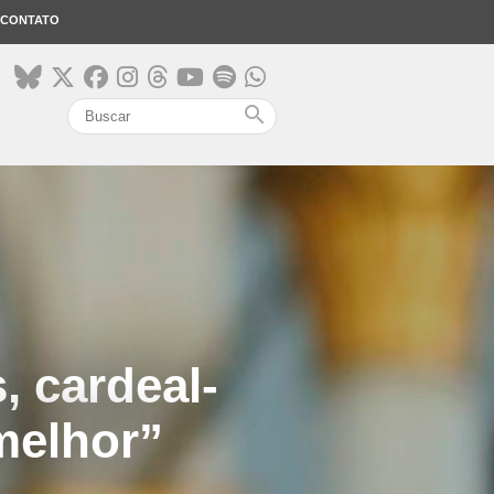
CONTATO
search
, cardeal-
 melhor”