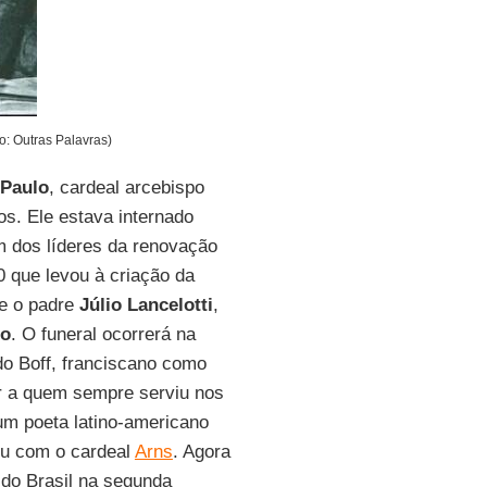
o: Outras Palavras)
 Paulo
, cardeal arcebispo
os. Ele estava internado
 dos líderes da renovação
 que levou à criação da
se o padre
Júlio Lancelotti
,
lo
. O funeral ocorrerá na
do Boff, franciscano como
or a quem sempre serviu nos
um poeta latino-americano
reu com o cardeal
Arns
. Agora
a do Brasil na segunda