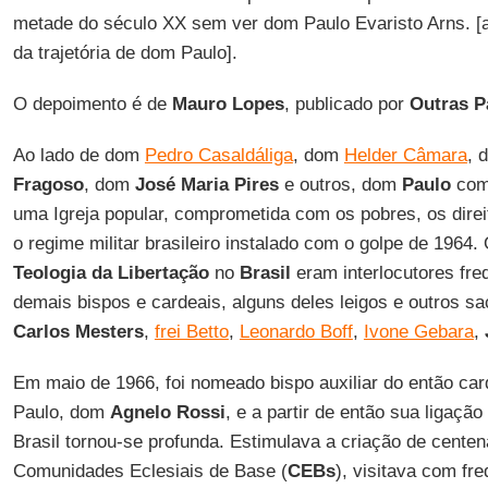
metade do século XX sem ver dom Paulo Evaristo Arns. [ao
da trajetória de dom Paulo].
O depoimento é de
Mauro Lopes
, publicado por
Outras P
Ao lado de dom
Pedro Casaldáliga
, dom
Helder Câmara
, 
Fragoso
, dom
José Maria Pires
e outros, dom
Paulo
comp
uma Igreja popular, comprometida com os pobres, os direi
o regime militar brasileiro instalado com o golpe de 1964
Teologia da Libertação
no
Brasil
eram interlocutores fr
demais bispos e cardeais, alguns deles leigos e outros sa
Carlos Mesters
,
frei Betto
,
Leonardo Boff
,
Ivone Gebara
,
Em maio de 1966, foi nomeado bispo auxiliar do então car
Paulo, dom
Agnelo Rossi
, e a partir de então sua ligaçã
Brasil tornou-se profunda. Estimulava a criação de cente
Comunidades Eclesiais de Base (
CEBs
), visitava com fr