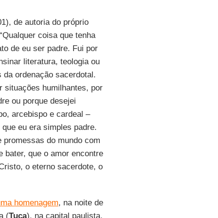
1), de autoria do próprio
 “Qualquer coisa que tenha
ato de eu ser padre. Fui por
inar literatura, teologia ou
s da ordenação sacerdotal.
r situações humilhantes, por
re ou porque desejei
o, arcebispo e cardeal –
 que eu era simples padre.
s e promessas do mundo com
e bater, que o amor encontre
risto, o eterno sacerdote, o
i uma homenagem
, na noite de
a (
Tuca
), na capital paulista,