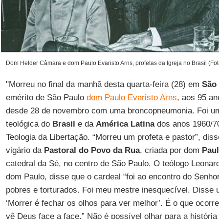
Dom Helder Câmara e dom Paulo Evaristo Arns, profetas da Igreja no Brasil (Fot
"Morreu no final da manhã desta quarta-feira (28) em
São
emérito de São Paulo
dom Paulo Evaristo Arns
, aos 95 an
desde 28 de novembro com uma broncopneumonia. Foi um
teológica do
Brasil
e da
América Latina
dos anos 1960/70
Teologia da Libertação. “Morreu um profeta e pastor”, dis
vigário da
Pastoral do Povo da Rua
, criada por dom
Pau
catedral da Sé, no centro de São Paulo. O teólogo Leonar
dom Paulo, disse que o cardeal “foi ao encontro do Senh
pobres e torturados. Foi meu mestre inesquecível. Disse 
‘Morrer é fechar os olhos para ver melhor’. É o que ocor
vê Deus face a face.” Não é possível olhar para a históri