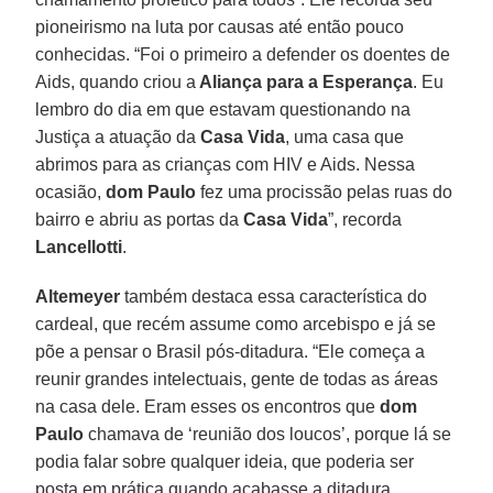
pioneirismo na luta por causas até então pouco
conhecidas. “Foi o primeiro a defender os doentes de
Aids, quando criou a
Aliança para a Esperança
. Eu
lembro do dia em que estavam questionando na
Justiça a atuação da
Casa Vida
, uma casa que
abrimos para as crianças com HIV e Aids. Nessa
ocasião,
dom Paulo
fez uma procissão pelas ruas do
bairro e abriu as portas da
Casa Vida
”, recorda
Lancellotti
.
Altemeyer
também destaca essa característica do
cardeal, que recém assume como arcebispo e já se
põe a pensar o Brasil pós-ditadura. “Ele começa a
reunir grandes intelectuais, gente de todas as áreas
na casa dele. Eram esses os encontros que
dom
Paulo
chamava de ‘reunião dos loucos’, porque lá se
podia falar sobre qualquer ideia, que poderia ser
posta em prática quando acabasse a ditadura.