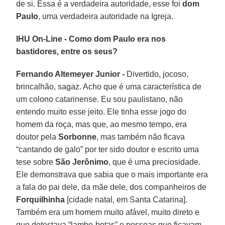
de si. Essa é a verdadeira autoridade, esse foi
dom
Paulo
, uma verdadeira autoridade na Igreja.
IHU On-Line - Como dom Paulo era nos
bastidores, entre os seus?
Fernando Altemeyer Junior -
Divertido, jocoso,
brincalhão, sagaz. Acho que é uma característica de
um colono catarinense. Eu sou paulistano, não
entendo muito esse jeito. Ele tinha esse jogo do
homem da roça, mas que, ao mesmo tempo, era
doutor pela
Sorbonne
, mas também não ficava
“cantando de galo” por ter sido doutor e escrito uma
tese sobre
São Jerônimo
, que é uma preciosidade.
Ele demonstrava que sabia que o mais importante era
a fala do pai dele, da mãe dele, dos companheiros de
Forquilhinha
[cidade natal, em Santa Catarina].
Também era um homem muito afável, muito direto e
que detestava “lambe-botas” e pessoas que ficavam