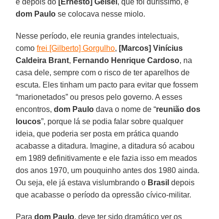
e depois do
[Ernesto] Geisel
, que foi duríssimo, e
dom Paulo
se colocava nesse miolo.
Nesse período, ele reunia grandes intelectuais,
como
frei [Gilberto] Gorgulho
,
[Marcos] Vinícius
Caldeira Brant
,
Fernando Henrique Cardoso
, na
casa dele, sempre com o risco de ter aparelhos de
escuta. Eles tinham um pacto para evitar que fossem
“marionetados” ou presos pelo governo. A esses
encontros,
dom Paulo
dava o nome de “
reunião dos
loucos
”, porque lá se podia falar sobre qualquer
ideia, que poderia ser posta em prática quando
acabasse a ditadura. Imagine, a ditadura só acabou
em 1989 definitivamente e ele fazia isso em meados
dos anos 1970, um pouquinho antes dos 1980 ainda.
Ou seja, ele já estava vislumbrando o
Brasil
depois
que acabasse o período da opressão cívico-militar.
Para
dom Paulo
, deve ter sido dramático ver os