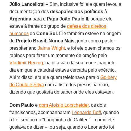
Júlio Lancellotti –
Sim, inclusive foi ele quem levou a
documentação dos
desaparecidos políticos
à
Argentina
para o
Papa João Paulo II
, porque ele
estava à frente do grupo de
defesa dos direitos
humanos
do
Cone Sul
. Ele também esteve na origem
do
Projeto Brasil: Nunca Mais
, junto com o pastor
presbiteriano
Jaime Wright
, e foi ele quem chamou os
rabinos para fazer um momento de oração pelo
Vladimir Herzog
, na ocasião da sua morte, naquele
dia em que a catedral estava cercada pelo exército.
Além disso, era ele quem telefonava para o
Golbery
do Couto e Silva
com a lista dos presos na mão,
dizendo que gostaria de saber onde eles estavam.
Dom Paulo
e
dom Aloísio Lorscheider
, os dois
franciscanos, acompanharam
Leonardo Boff
, quando
o frei sentou no “banquinho do Galileu” – como ele
gostava de dizer –, ou seja, quando o Leonardo foi