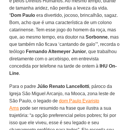
e pelos Direitos Humanos. Ao mesmo tempo, diante
de tamanha aridez, não perdia a leveza da vida.
“
Dom Paulo
era divertido, jocoso, brincalhão, sagaz.
Bom, acho que é uma característica de um colono
catarinense. Tem esse jogo do homem da roça, mas
que, ao mesmo tempo, era doutor na
Sorbonne
, mas
que também não ficava ‘cantando de galo’”, recorda o
teólogo
Fernando Altemeyer Junior
, que trabalhou
diretamente com o arcebispo, em entrevista
concedida por telefone na tarde de ontem à
IHU On-
Line
.
Para o padre
Júlio Renato Lancellotti
, pároco da
Igreja São Miguel Arcanjo, na Mooca, zona leste de
São Paulo, o legado de
dom Paulo Evaristo
Arns
pode ser resumido na frase que ilustra a sua
trajetória: “a opção preferencial pelos pobres; foi por
isso que ele viveu, esse é seu legado e seu
chamamento profético para todos”. Ele recorda seu