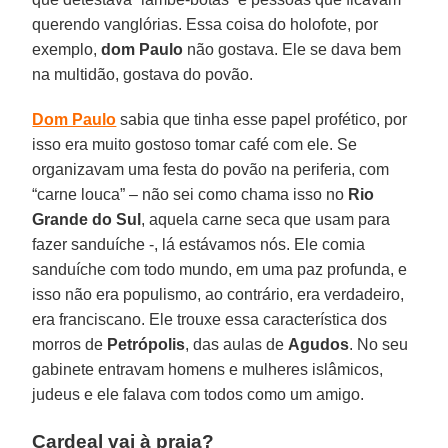
querendo vanglórias. Essa coisa do holofote, por
exemplo,
dom Paulo
não gostava. Ele se dava bem
na multidão, gostava do povão.
Dom Paulo
sabia que tinha esse papel profético, por
isso era muito gostoso tomar café com ele. Se
organizavam uma festa do povão na periferia, com
“carne louca” – não sei como chama isso no
Rio
Grande do Sul
, aquela carne seca que usam para
fazer sanduíche -, lá estávamos nós. Ele comia
sanduíche com todo mundo, em uma paz profunda, e
isso não era populismo, ao contrário, era verdadeiro,
era franciscano. Ele trouxe essa característica dos
morros de
Petrópolis
, das aulas de
Agudos
. No seu
gabinete entravam homens e mulheres islâmicos,
judeus e ele falava com todos como um amigo.
Cardeal vai à praia?