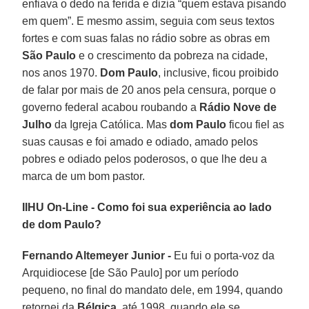
enfiava o dedo na ferida e dizia “quem estava pisando
em quem”. E mesmo assim, seguia com seus textos
fortes e com suas falas no rádio sobre as obras em
São Paulo
e o crescimento da pobreza na cidade,
nos anos 1970.
Dom Paulo
, inclusive, ficou proibido
de falar por mais de 20 anos pela censura, porque o
governo federal acabou roubando a
Rádio Nove de
Julho
da Igreja Católica. Mas
dom Paulo
ficou fiel as
suas causas e foi amado e odiado, amado pelos
pobres e odiado pelos poderosos, o que lhe deu a
marca de um bom pastor.
IIHU On-Line - Como foi sua experiência ao lado
de dom Paulo?
Fernando Altemeyer Junior -
Eu fui o porta-voz da
Arquidiocese [de São Paulo] por um período
pequeno, no final do mandato dele, em 1994, quando
retornei da
Bélgica
, até 1998, quando ele se