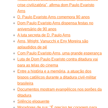
crise civilizatória", afirma dom Paulo Evaristo
Arns
D. Paulo Evaristo Arns comemora 90 anos
Dom Paulo Evaristo Arns dispensa festas no
aniversário de 90 anos
A luta secreta de D. Paulo Arns
Arns, Wright, Vanucchi e Eny Moreira são
aplaudidos de pé
Com Paulo Evaristo Arns, uma grande esperança
Luta de Dom Paulo Evaristo contra ditadura vai
para as telas do cinema
Entre a história e a memória, a atuação dos
bispos católicos durante a ditadura civil-militar
brasileira
Documentos mostram evangélicos nos porões da
ditadura
Silêncio eloquente
Moradores de rua: ''É preciso ter coragem para