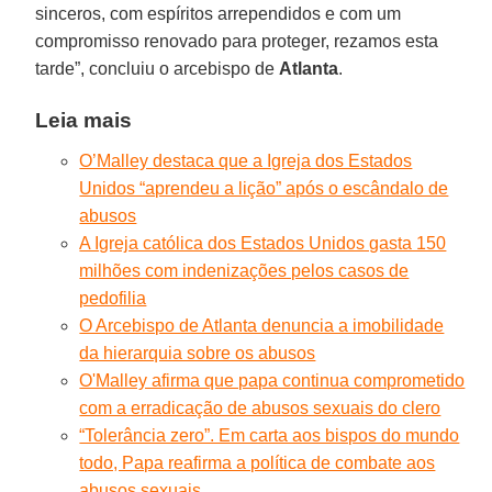
sinceros, com espíritos arrependidos e com um
compromisso renovado para proteger, rezamos esta
tarde”, concluiu o arcebispo de
Atlanta
.
Leia mais
O’Malley destaca que a Igreja dos Estados
Unidos “aprendeu a lição” após o escândalo de
abusos
A Igreja católica dos Estados Unidos gasta 150
milhões com indenizações pelos casos de
pedofilia
O Arcebispo de Atlanta denuncia a imobilidade
da hierarquia sobre os abusos
O'Malley afirma que papa continua comprometido
com a erradicação de abusos sexuais do clero
“Tolerância zero”. Em carta aos bispos do mundo
todo, Papa reafirma a política de combate aos
abusos sexuais