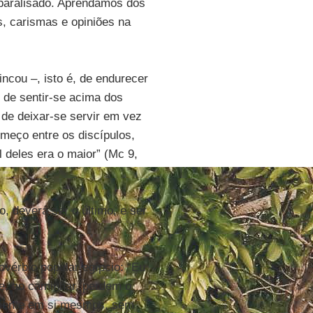
paralisado. Aprendamos dos
s, carismas e opiniões na
rincou –, isto é, de endurecer
 de sentir-se acima dos
 de deixar-se servir em vez
meço entre os discípulos,
 deles era o maior” (Mc 9,
, deverá ser o último, e ser
ovérbio popular egípcio: “Eu
ue, ao caminhar, perdem o
amente em si mesmos, sem