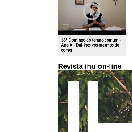
play_circle_outline
18º Domingo do tempo comum -
Ano A - Dai-lhes vós mesmos de
comer
Revista ihu on-line