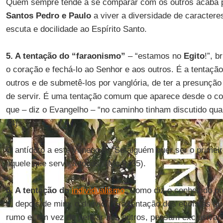
Quem sempre tende a se comparar com os outros acaba 
Santos Pedro e Paulo
a viver a diversidade de caractere
escuta e docilidade ao Espírito Santo.
5. A tentação do “faraonismo”
– “estamos no
Egito
!”, b
o coração e fechá-lo ao Senhor e aos outros. É a tentação
outros e de submetê-los por vanglória, de ter a presunção
de servir. É uma tentação comum que aparece desde o co
que – diz o Evangelho – “no caminho tinham discutido qual
34).
O antídoto a este veneno é: “Se alguém quer ser o primeiro
aquele que serve a todos” (Mc 9, 35).
6. A tentação do
individualismo
. Como diz o conhecido pr
e, depois de mim, o dilúvio”. É a tentação dos egoístas q
rumo e, em vez de pensar nos outros, pensam exclusiv