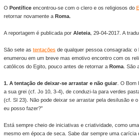
O
Pontífice
encontrou-se com o clero e os religiosos do
E
retornar novamente a
Roma.
A reportagem é publicada por
Aleteia
, 29-04-2017. A trad
São sete as
tentações
de qualquer pessoa consagrada: o
enumerou em um breve mas emotivo encontro com os reli
católicos do Egito, pouco antes de retornar a
Roma
. São 
1. A tentação de deixar-se arrastar e não guiar
. O Bom 
a sua grei (cf. Jo 10, 3-4), de conduzi-la para verdes pas
(cf. Sl 23). Não pode deixar se arrastar pela desilusão e
eu posso fazer?”
Está sempre cheio de iniciativas e criatividade, como uma
mesmo em época de seca. Sabe dar sempre uma carícia