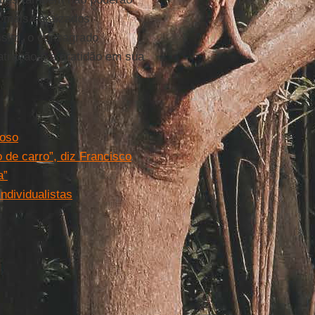
o mais enraizados
ssim, o consagrado
atração e a gratidão em sua
joso
 de carro”, diz Francisco
a”
ndividualistas