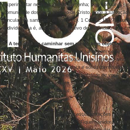
experimentar nenhum tipo de vergonha; pelo contrário, just
comunidade dos fiéis, o corpo de Cristo, onde a salvaçã
vinculada à santidade de todos (cf. 1 Cor 12, 12-27);
Lum
individualista é, ao contrário, motivo de escândalo e de con
7. A tentação de caminhar sem rumo, nem objetivo
. O 
identidade e acaba por não ser “nem carne nem peixe”. Vi
entre Deus e o mundanismo. Esquece seu primeiro amor (cf
consagrado, se não tiver uma clara e sólida identidade,
de guiar os outros, dispersa-os. A identidade de vocês com
coptas – isto é, arraigados em suas nobres e antigas raíze
parte da Igreja una e universal: como uma árvore que qua
terra, mais ela se eleva ao céu.
Queridos consagrados, enfrentar estas tentações não é fá
estivermos enxertados em Jesus: “Fiquem unidos a mim, e
O ramo que não fica unido à videira não pode dar fruto,