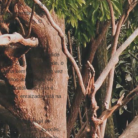
ificam-se. A Igreja é a
o de um membro está
en Gentium
, 7). O
flito.
consagrado perde sua
ve com o coração dividido
. Ap 2, 4). Na realidade, o
 caminha sem rumo e, em vez
o filhos da Igreja é ser
s – e católicos – isto é,
nto mais enraizada está na
cil, mas é possível se
 eu ficarei unido a vocês.
 vocês também não poderão