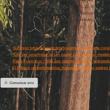
dar fruto, se não ficarem unidos a mim” (Jo 15, 4). Quant
estivermos em Cristo, mais vivos e fecundos seremos. A
conservará a maravilha, a paixão do primeiro encontro, a 
vida com Deus e em sua missão.
Leia mais
Sucesso total da arriscada viagem de um Papa cora
“Dói ver uma freira ou um padre com o último modelo
Papa Francisco. “Não aos padres Google e Wikipedi
O Papa e os seminaristas franceses: jamais padres i
⚠️
Comunicar erro