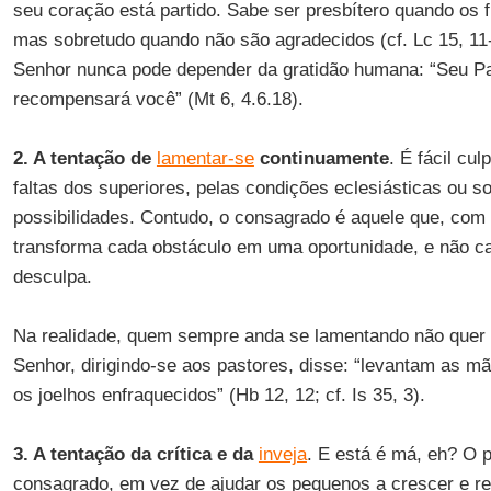
seu coração está partido. Sabe ser presbítero quando os f
mas sobretudo quando não são agradecidos (cf. Lc 15, 11-
Senhor nunca pode depender da gratidão humana: “Seu Pa
recompensará você” (Mt 6, 4.6.18).
2. A tentação de
lamentar-se
continuamente
. É fácil cu
faltas dos superiores, pelas condições eclesiásticas ou s
possibilidades. Contudo, o consagrado é aquele que, com 
transforma cada obstáculo em uma oportunidade, e não c
desculpa.
Na realidade, quem sempre anda se lamentando não quer t
Senhor, dirigindo-se aos pastores, disse: “levantam as m
os joelhos enfraquecidos” (Hb 12, 12; cf. Is 35, 3).
3. A tentação da crítica e da
inveja
. E está é má, eh? O 
consagrado, em vez de ajudar os pequenos a crescer e re