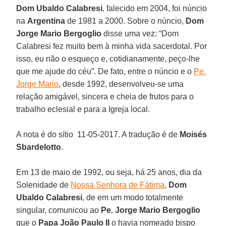
Dom Ubaldo Calabresi
, falecido em 2004, foi núncio
na
Argentina
de 1981 a 2000. Sobre o núncio,
Dom
Jorge Mario Bergoglio
disse uma vez: “Dom
Calabresi fez muito bem à minha vida sacerdotal. Por
isso, eu não o esqueço e, cotidianamente, peço-lhe
que me ajude do céu”. De fato, entre o núncio e o
Pe.
Jorge Mario
, desde 1992, desenvolveu-se uma
relação amigável, sincera e cheia de frutos para o
trabalho eclesial e para a Igreja local.
A nota é do sítio 11-05-2017. A tradução é de
Moisés
Sbardelotto
.
Em 13 de maio de 1992, ou seja, há 25 anos, dia da
Solenidade de
Nossa Senhora de Fátima
,
Dom
Ubaldo Calabresi
, de em um modo totalmente
singular, comunicou ao
Pe. Jorge Mario Bergoglio
que o
Papa João Paulo II
o havia nomeado bispo