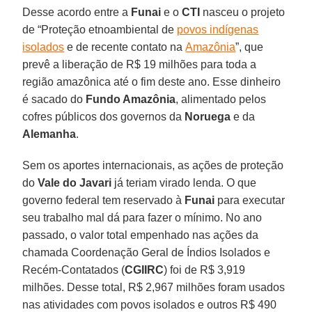
Desse acordo entre a
Funai
e o
CTI
nasceu o projeto
de “Proteção etnoambiental de
povos indígenas
isolados
e de recente contato na
Amazônia
”, que
prevê a liberação de R$ 19 milhões para toda a
região amazônica até o fim deste ano. Esse dinheiro
é sacado do
Fundo Amazônia
, alimentado pelos
cofres públicos dos governos da
Noruega
e da
Alemanha
.
Sem os aportes internacionais, as ações de proteção
do
Vale do Javari
já teriam virado lenda. O que
governo federal tem reservado à
Funai
para executar
seu trabalho mal dá para fazer o mínimo. No ano
passado, o valor total empenhado nas ações da
chamada Coordenação Geral de Índios Isolados e
Recém-Contatados (
CGIIRC
) foi de R$ 3,919
milhões. Desse total, R$ 2,967 milhões foram usados
nas atividades com povos isolados e outros R$ 490