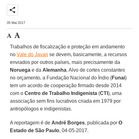
share
05 Mai 2017
Trabalhos de fiscalização e proteção em andamento
no
Vale do Javari
se devem, basicamente, a recursos
enviados por outros países, mais precisamente da
Noruega
e da
Alemanha
. Alvo de cortes constantes
no orçamento, a Fundação Nacional do Índio (
Funai
)
tem um acordo de cooperação firmado desde 2014
com o
Centro de Trabalho Indigenista
(
CTI
), uma
associação sem fins lucrativos criada em 1979 por
antropólogos e indigenistas.
A reportagem é de
André Borges
, publicada por
O
Estado de São Paulo
, 04-05-2017.