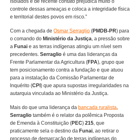
isolados e de recente contato prejudica muito o
controle dessas ameaças e coloca a integridade física
e territorial destes povos em risco.”
Com a chegada de
Osmar Serraglio
(
PMDB-PR
) para
o comando do
Ministério da Justiça
, a pressão sobre
a
Funai
e as terras indígenas atingiu um nível sem
precedentes.
Serraglio
é uma das lideranças da
Frente Parlamentar da Agricultura (
FPA
), grupo que
tem posicionamento contra a fundação e que atuou
para a instalação da Comissão Parlamentar de
Inquérito (
CPI
) que apura supostas irregularidades na
autarquia vinculada ao Ministério da Justiça.
Mais do que uma liderança da
bancada ruralista
,
Serraglio
também é o relator da polêmica Proposta
de Emenda à Constituição (
PEC
)
215
, que
praticamente sela o destino da
Funai
, ao retirar o
processo de demarcação de terras indígenas do