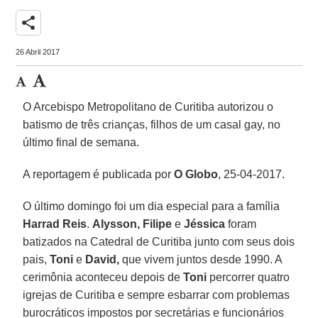
share
26 Abril 2017
O Arcebispo Metropolitano de Curitiba autorizou o
batismo de três crianças, filhos de um casal gay, no
último final de semana.
A reportagem é publicada por
O Globo
, 25-04-2017.
O último domingo foi um dia especial para a família
Harrad Reis
.
Alysson, Filipe
e
Jéssica
foram
batizados na Catedral de Curitiba junto com seus dois
pais,
Toni
e
David,
que vivem juntos desde 1990. A
cerimônia aconteceu depois de
Toni
percorrer quatro
igrejas de Curitiba e sempre esbarrar com problemas
burocráticos impostos por secretárias e funcionários