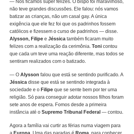
— Nós ficamos super felizes. O bispo foi maravilhoso,
não teve grandes discussões. Ele falou: nós vamos
batizar as crianças, não um casal gay. A única
exigência que ele fez foi que os padrinhos fossem
católicos e fizessem o curso de padrinhos — disse.
Alysson, Filipe
e
Jéssica
também ficaram muito
felizes com a realização da cerimônia.
Toni
contou
que cada um teve uma reação diferente, mas todos se
sentiram realizados com o batizado.
— O
Alysson
falou que está se sentindo purificado. A
Jéssica
disse que está se sentindo integrada à
sociedade e o
Filipe
que se sente bem por ter uma
religião. Só para conseguir adotar nossos filhos foram
sete anos de espera. Fomos desde a primeira
instância até o
Supremo Tribunal Federal
— contou.
Agora a família vai curtir as férias numa viagem para
a
Europa
. Uma das paradas é
Roma
, para conhecer