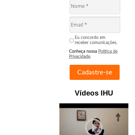
Eu concordo em
receber comunicações.
Conheça nossa
Política de
Privacidade
.
Vídeos IHU
play_circle_outline