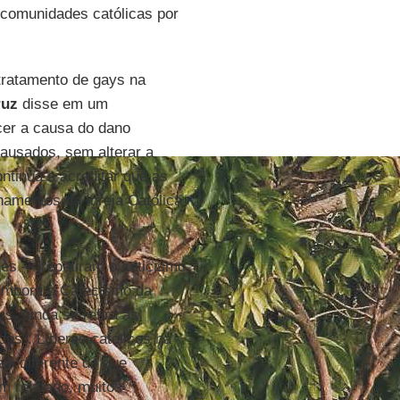
comunidades católicas por
tratamento de gays na
ruz
disse em um
er a causa do dano
ausados, sem alterar a
ntinua a acreditar que as
amentos da Igreja Católica
tes — repetiram o ceticismo
 embora o Catecismo da
ys, ainda se refira às
as". Líderes católicos há
a diferente do que
m relatado, muitos