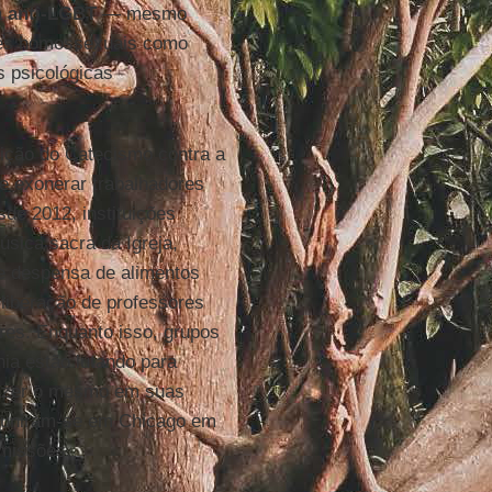
a
anti-LGBT
— mesmo
ões homossexuais como
 psicológicas
bição do Catecismo contra a
e exonerar trabalhadores
de 2012, instituições
úsica sacra da Igreja,
de despensa de alimentos
liberação de professores
res. Enquanto isso, grupos
nia estão lutando para
 fazer o mesmo em suas
uniram-se em Chicago em
emissões.