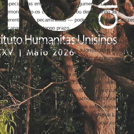
especialistas em saúde mental argumentam que a teologi
demonizando-os como pessoas ou depreciando as relaç
inerentemente pecaminosas — pode resultar em cicatrizes
incapacitantes, a longo prazo.
Além do mais,
Duddy-Burke
e outros notaram que a proi
discriminação
LGBT
não impediu a Igreja de repetidament
católicos simplesmente por serem gays publicamente. Des
católicas dos Estados Unidos tem demitido diretores de m
funcionários do centro de vida assistida e trabalhadores 
que estavam abertos sobre sua sexualidade, bem como a 
LGBTs
em Iowa, Nebraska, Pensilvânia, entre outros luga
católicos na Florida, Havaí, Massachusetts, Ohioe Califór
recuar contra os líderes da Igreja que estão ameaçando
regiões. O problema é tão divulgado que grupos
LGBTs
re
2015 para elaborar uma estratégia para acabar com as d