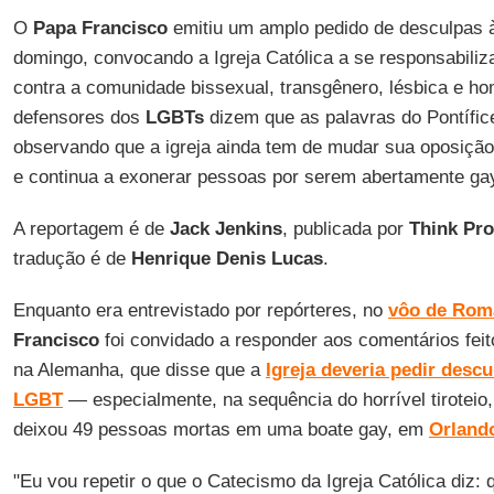
O
Papa Francisco
emitiu um amplo pedido de desculpas
domingo, convocando a Igreja Católica a se responsabiliz
contra a comunidade bissexual, transgênero, lésbica e h
defensores dos
LGBTs
dizem que as palavras do Pontífic
observando que a igreja ainda tem de mudar sua oposição
e continua a exonerar pessoas por serem abertamente ga
A reportagem é de
Jack Jenkins
, publicada por
Think Pr
tradução é de
Henrique Denis Lucas
.
Enquanto era entrevistado por repórteres, no
vôo de Rom
Francisco
foi convidado a responder aos comentários feit
na Alemanha, que disse que a
Igreja deveria pedir desc
LGBT
— especialmente, na sequência do horrível tiroteio,
deixou 49 pessoas mortas em uma boate gay, em
Orland
"Eu vou repetir o que o Catecismo da Igreja Católica diz: