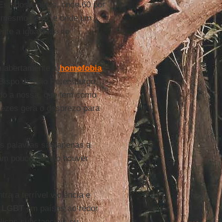
 Estados Unidos, onde 60 por
o mesmo sexo, e onde um
nte a igualdade no
m abertamente a
homofobia
Bispo de São Petersburgo,
uindo a nossa, que tem como
vezes gera o desprezo para
ais palavras são apenas a
icam pouco se não houver
ra a terrível violência e
s
LGBT
em países ao redor
licas substanciais ou