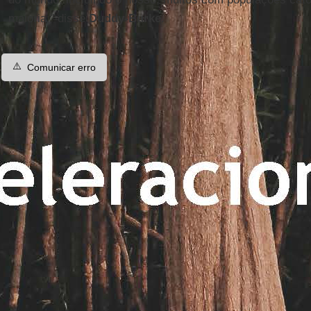
maioria," disse
Duddy-Burke
.
⚠️
Comunicar erro