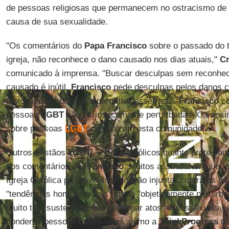
de pessoas religiosas que permanecem no ostracismo de 
causa de sua sexualidade.
"Os comentários do
Papa Francisco
sobre o passado do 
igreja, não reconhece o dano causado nos dias atuais,"
C
comunicado à imprensa. "Buscar desculpas sem reconhec
causado é inútil.
Francisco
pede desculpas pelos danos c
teologia que continua a perpetrar esse mal...
Francisco
co
pessoas
LGBT
são intrinsecamente perturbadas. Os ensin
sobre pessoas
LGBT
demonizam esta comunidade".
Outros cristãos
LGBT
— tanto católicos quanto protestan
dos comentários de
Francisco
. Muitos assinalaram que,
Igreja Católica proíba "discriminação injusta" contra os ga
"tendências homossexuais" como "objetivamente perturbad
muito têm sustentado que condenar atos homossexuais sej
condenar pessoas
LGBT
, mas, como a
ThinkProgress
te