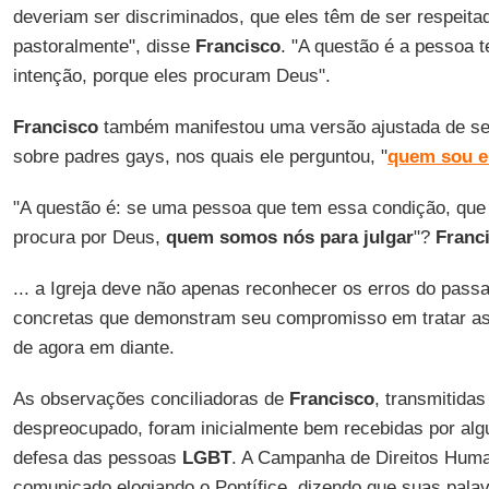
deveriam ser discriminados, que eles têm de ser respei
pastoralmente", disse
Francisco
. "A questão é a pessoa t
intenção, porque eles procuram Deus".
Francisco
também manifestou uma versão ajustada de se
sobre padres gays, nos quais ele perguntou, "
quem sou eu
"A questão é: se uma pessoa que tem essa condição, que 
procura por Deus,
quem somos nós para julgar
"?
Franc
... a Igreja deve não apenas reconhecer os erros do pas
concretas que demonstram seu compromisso em tratar a
de agora em diante.
As observações conciliadoras de
Francisco
, transmitidas
despreocupado, foram inicialmente bem recebidas por al
defesa das pessoas
LGBT
. A Campanha de Direitos Hum
comunicado elogiando o Pontífice, dizendo que suas pala