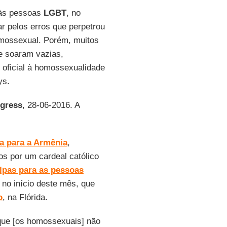
 às pessoas
LGBT
, no
ar pelos erros que perpetrou
omossexual. Porém, muitos
e soaram vazias,
 oficial à homossexualidade
ys.
ogress
, 28-06-2016. A
a para a Armênia
,
os por um cardeal católico
ulpas para as pessoas
 no início deste mês, que
o
, na Flórida.
 que [os homossexuais] não