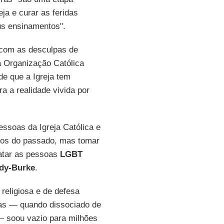
ja e curar as feridas
us ensinamentos".
com as desculpas de
da Organização Católica
de que a Igreja tem
a a realidade vivida por
essoas da Igreja Católica e
rros do passado, mas tomar
atar as pessoas
LGBT
dy-Burke
.
 religiosa e de defesa
pas — quando dissociado de
 — soou vazio para milhões