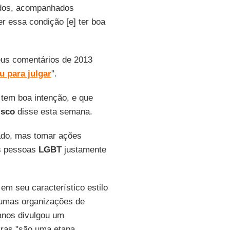
tados, acompanhados
er essa condição [e] ter boa
us comentários de 2013
 para julgar
".
tem boa intenção, e que
isco
disse esta semana.
sado, mas tomar ações
s pessoas
LGBT
justamente
 em seu característico estilo
gumas organizações de
anos divulgou um
vras "são uma etapa