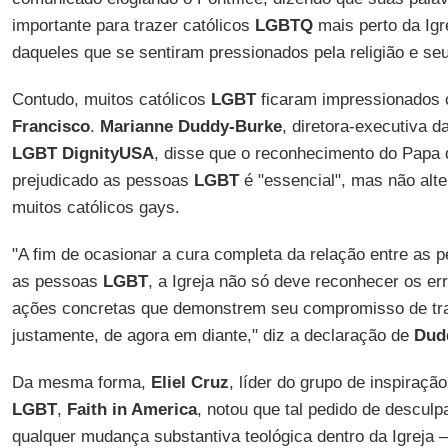
importante para trazer católicos
LGBTQ
mais perto da Igre
daqueles que se sentiram pressionados pela religião e se
Contudo, muitos católicos
LGBT
ficaram impressionados 
Francisco
.
Marianne Duddy-Burke
, diretora-executiva 
LGBT DignityUSA
, disse que o reconhecimento do Papa 
prejudicado as pessoas
LGBT
é "essencial", mas não alter
muitos católicos gays.
"A fim de ocasionar a cura completa da relação entre as p
as pessoas
LGBT
, a Igreja não só deve reconhecer os e
ações concretas que demonstrem seu compromisso de tr
justamente, de agora em diante," diz a declaração de
Dud
Da mesma forma,
Eliel Cruz
, líder do grupo de inspiração
LGBT
,
Faith in America
, notou que tal pedido de descul
qualquer mudança substantiva teológica dentro da Igreja