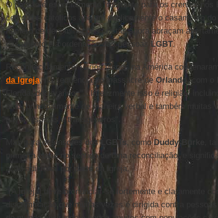
O padrão é especialmente frustrante para os crentes nos
cento dos católicos apoiam publicamente o casamento d
número de denominações cristãs agora abraçam abertame
casamento e a ordenação das pessoas
LGBT
.
Reconhecidamente, vários bispos na América condenara
da Igreja
, na sequência do massacre de
Orlando
, com o 
Florida, declarando, "...Infelizmente isso é religião, incl
alvo, principalmente de maneira verbal e também muitas 
gays, lésbicas e transgêneros".
Mas para defensores dos
LGBTs
, como
Duddy-Burke
, t
primeira etapa no sentido de uma reconciliação, e signif
ação adicional por parte da Igreja.
"[A Igreja] deve pronunciar-se fortemente e claramente cont
discriminação que muitas vezes é dirigida contra pessoa
do mundo, incluindo o nosso, muitos com populações cató