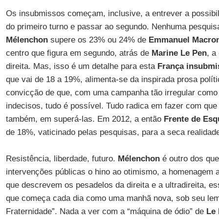
Os insubmissos começam, inclusive, a entrever a possibil
do primeiro turno e passar ao segundo. Nenhuma pesquisa
Mélenchon
supere os 23% ou 24% de
Emmanuel Macro
centro que figura em segundo, atrás de
Marine Le Pen
, a
direita. Mas, isso é um detalhe para esta
França insubmi
que vai de 18 a 19%, alimenta-se da inspirada prosa polít
convicção de que, com uma campanha tão irregular como 
indecisos, tudo é possível. Tudo radica em fazer com que
também, em superá-las. Em 2012, a então
Frente de Esq
de 18%, vaticinado pelas pesquisas, para a seca realidad
Resistência, liberdade, futuro.
Mélenchon
é outro dos qu
intervenções públicas o hino ao otimismo, a homenagem a 
que descrevem os pesadelos da direita e a ultradireita, e
que começa cada dia como uma manhã nova, sob seu lema
Fraternidade”. Nada a ver com a “máquina de ódio” de
Le