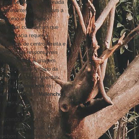
a por
Le Monde
e assinada
ontaminantes que circulam a
ado como um perigoso
ueles que consideram que
a democracia requer a
 partidos de centro-direita e
estão, seus responsáveis
 mobilizações, a imagem
hon
quebrou o telhado da
os cativos das esquerdas
 acusam
Mélenchon
de
uffe
responde: “
Mélenchon
 oligárquico”.
 crescendo com os
erar as audiências dos
enchon
inventaram um