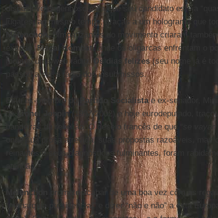
dispositivo engenhoso para que seu candidato esteja “qua
lugares, ao mesmo tempo, graças a um holograma que torn
Mélenchon
. Simpatizantes do movimento criaram também
exitoso,
Fiscal Kombat
, onde os oligarcas enfrentam o p
montou uma web rádio,
Os dias felizes
(seu nome já é to
passou a ser a rádio dos insubmissos.
Este ex-membro do
Partido Socialista
e ex-senador, Mini
de
Lionel Jospin
(1997-2002) e hoje eurodeputado, traço
bandeiras da rebelião. O desejo francês de que “
se vayan
onde sua prosa atrevida, suas propostas razoáveis, mas 
reinantes e seus diagnósticos fulminantes, foram rapidam
atenção.
Mélenchon
promete acabar de uma boa vez com as regali
“monarquia presidencial” e dizer “não e não” a esta Europ