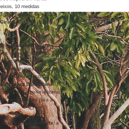
 eixos, 10 medidas
adotado em 2016 e pensado
 Girard
. Com um slogan
gundo
Charlotte Girard
,
xos são a participação
ecossocialismo e o programa
, elaborado para as eleições
e
Mélenchon
preconiza, em
ça a
Aliança Bolivariana
om a qual a histeria liberal
ar” uma ditadura para a
 filósofa
Chantal Mouffe
, a