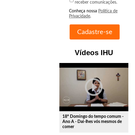
receber comunicações.
Conheça nossa
Política de
Privacidade
.
Vídeos IHU
play_circle_outline
18º Domingo do tempo comum -
Ano A - Dai-lhes vós mesmos de
comer