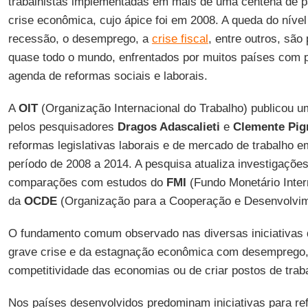
trabalhistas implementadas em mais de uma centena de pa
crise econômica, cujo ápice foi em 2008. A queda do nível 
recessão, o desemprego, a
crise fiscal
, entre outros, são
quase todo o mundo, enfrentados por muitos países com 
agenda de reformas sociais e laborais.
A
OIT
(Organização Internacional do Trabalho) publicou um
pelos pesquisadores
Dragos Adascalieti
e
Clemente Pig
reformas legislativas laborais e de mercado de trabalho 
período de 2008 a 2014. A pesquisa atualiza investigaçõe
comparações com estudos do
FMI
(Fundo Monetário Inter
da
OCDE
(Organização para a Cooperação e Desenvolvi
O fundamento comum observado nas diversas iniciativas 
grave crise e da estagnação econômica com desemprego, 
competitividade das economias ou de criar postos de trab
Nos países desenvolvidos predominam iniciativas para r