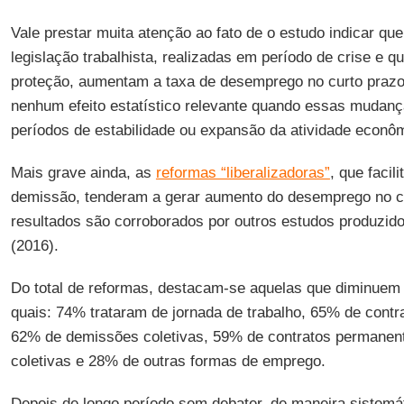
Vale prestar muita atenção ao fato de o estudo indicar 
legislação trabalhista, realizadas em período de crise e q
proteção, aumentam a taxa de desemprego no curto prazo
nenhum efeito estatístico relevante quando essas muda
períodos de estabilidade ou expansão da atividade econô
Mais grave ainda, as
reformas “liberalizadoras”
, que facil
demissão, tenderam a gerar aumento do desemprego no c
resultados são corroborados por outros estudos produzid
(2016).
Do total de reformas, destacam-se aquelas que diminuem 
quais: 74% trataram de jornada de trabalho, 65% de contra
62% de demissões coletivas, 59% de contratos permanen
coletivas e 28% de outras formas de emprego.
Depois de longo período sem debater, de maneira sistem