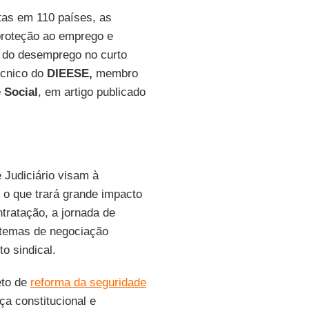
tas em 110 países, as
 proteção ao emprego e
o do desemprego no curto
técnico do
DIEESE,
membro
 Social
, em artigo publicado
e Judiciário visam à
, o que trará grande impacto
tratação, a jornada de
istemas de negociação
to sindical.
eto de
reforma da seguridade
ça constitucional e