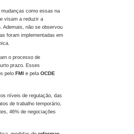
que mudanças como essas na
ue visam a reduzir a
. Ademais, não se observou
nças foram implementadas em
mica.
itam o processo de
urto prazo. Esses
os pelo
FMI
e pela
OCDE
os níveis de regulação, das
tos de trabalho temporário,
tes, 46% de negociações
ática, medidas de
reformas