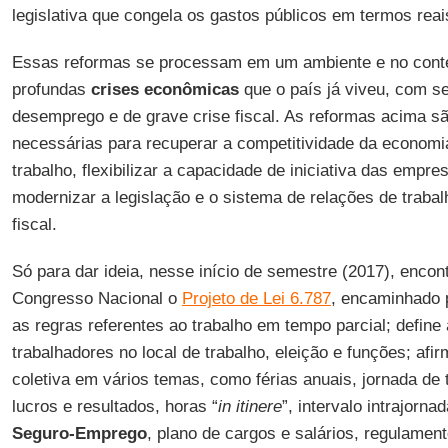
legislativa que congela os gastos públicos em termos reai
Essas reformas se processam em um ambiente e no cont
profundas
crises econômicas
que o país já viveu, com s
desemprego e de grave crise fiscal. As reformas acima sã
necessárias para recuperar a competitividade da economia
trabalho, flexibilizar a capacidade de iniciativa das empr
modernizar a legislação e o sistema de relações de trabalh
fiscal.
Só para dar ideia, nesse início de semestre (2017), enco
Congresso Nacional o
Projeto de Lei 6.787
, encaminhado p
as regras referentes ao trabalho em tempo parcial; define
trabalhadores no local de trabalho, eleição e funções; afi
coletiva em vários temas, como férias anuais, jornada de 
lucros e resultados, horas “
in itinere
”, intervalo intrajorna
Seguro-Emprego
, plano de cargos e salários, regulamen