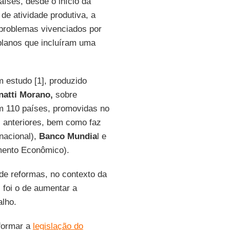
íses, desde o início da
de atividade produtiva, a
 problemas vivenciados por
planos que incluíram uma
 estudo [1], produzido
natti Morano,
sobre
em 110 países, promovidas no
s anteriores, bem como faz
nacional),
Banco Mundia
l e
mento Econômico).
de reformas, no contexto da
foi o de aumentar a
alho.
eformar a
legislação do