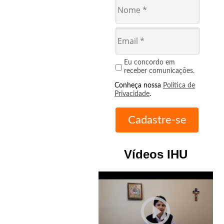
Eu concordo em
receber comunicações.
Conheça nossa
Política de
Privacidade
.
Vídeos IHU
play_circle_outline