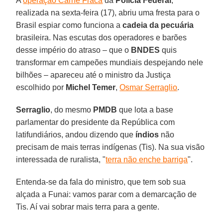
A
operação Carne Fraca
da
Polícia Federal
,
realizada na sexta-feira (17), abriu uma fresta para o
Brasil espiar como funciona a
cadeia da pecuária
brasileira. Nas escutas dos operadores e barões
desse império do atraso – que o
BNDES
quis
transformar em campeões mundiais despejando nele
bilhões – apareceu até o ministro da Justiça
escolhido por
Michel Temer
,
Osmar Serraglio
.
Serraglio
, do mesmo
PMDB
que lota a base
parlamentar do presidente da República com
latifundiários, andou dizendo que
índios
não
precisam de mais terras indígenas (Tis). Na sua visão
interessada de ruralista, "
terra não enche barriga
".
Entenda-se da fala do ministro, que tem sob sua
alçada a Funai: vamos parar com a demarcação de
Tis. Aí vai sobrar mais terra para a gente.