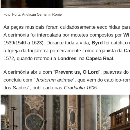
Foto: Portal Anglican Center in Rome
As peças musicais foram cuidadosamente escolhidas para r
A cerimônia foi intercalada por motetes compostos por
Wi
1539/1540 a 1623). Durante toda a vida,
Byrd
foi católico
a Igreja da Inglaterra primeiramente como organista da
Ca
1572, quando retornou a
Londres
, na
Capela Real
.
A cerimônia abriu com “
Prevent us, O Lord
”, palavras do
concluiu com “
Justorum animae
”, que vem do católico-ro
dos Santos”, publicado nas
Gradualia 1605
.