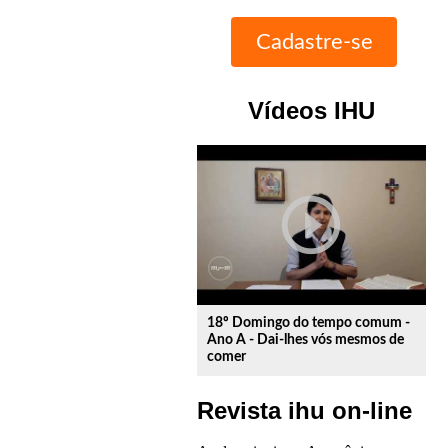
Vídeos IHU
play_circle_outline
18º Domingo do tempo comum -
Ano A - Dai-lhes vós mesmos de
comer
Revista ihu on-line