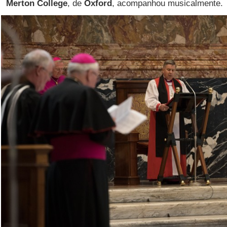
Merton College
, de
Oxford
, acompanhou musicalmente.