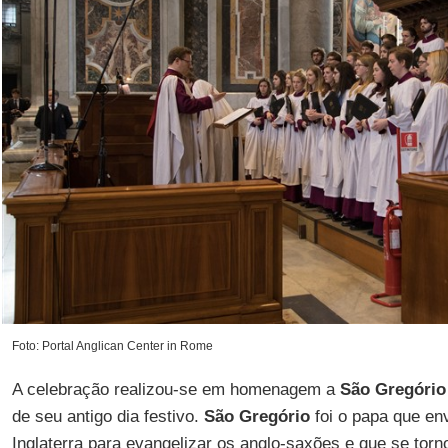
Foto: Portal Anglican Center in Rome
A celebração realizou-se em homenagem a
São Gregóri
de seu antigo dia festivo.
São Gregório
foi o papa que en
Inglaterra para evangelizar os anglo-saxões e que se torn