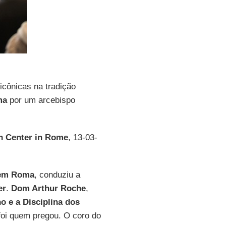
icônicas na tradição
ma
por um arcebispo
n Center in Rome
, 13-03-
 em Roma
, conduziu a
er
.
Dom Arthur Roche
,
o e a Disciplina dos
 foi quem pregou. O coro do