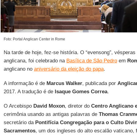
Foto: Portal Anglican Center in Rome
Na tarde de hoje, fez-se história. O “evensong”, vésperas 
anglicana, foi celebrado na
Basílica de São Pedro
em
Ro
anglicano no
aniversário da eleição do papa
.
A informação é de
Marcus Walker
, publicada por
Anglica
2017. A tradução é de
Isaque Gomes Correa
.
O Arcebispo
David Moxon
, diretor do
Centro Anglicano
cerimônia usando as antigas palavras de
Thomas Cranm
secretário da
Pontifícia Congregação para o Culto Divin
Sacramentos
, um dos ingleses do alto escalão vaticano,