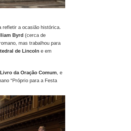
efletir a ocasião histórica.
lliam Byrd
(cerca de
 romano, mas trabalhou para
tedral de Lincoln
e em
Livro da Oração Comum
, e
mano “Próprio para a Festa