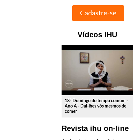
Vídeos IHU
play_circle_outline
18º Domingo do tempo comum -
Ano A - Dai-lhes vós mesmos de
comer
Revista ihu on-line