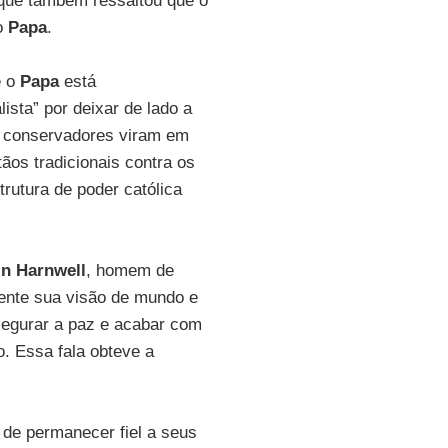
 que também ressaltou que o
o
Papa
.
e o
Papa
está
ista” por deixar de lado a
 conservadores viram em
tãos tradicionais contra os
rutura de poder católica
n Harnwell
, homem de
nte sua visão de mundo e
gurar a paz e acabar com
. Essa fala obteve a
 de permanecer fiel a seus