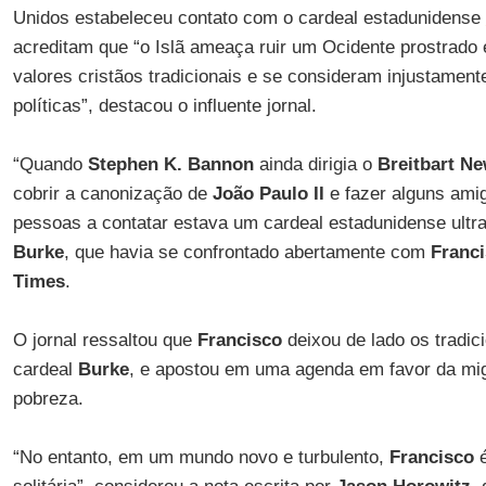
Unidos estabeleceu contato com o cardeal estadunidense
acreditam que “o Islã ameaça ruir um Ocidente prostrado e
valores cristãos tradicionais e se consideram injustament
políticas”, destacou o influente jornal.
“Quando
Stephen K. Bannon
ainda dirigia o
Breitbart N
cobrir a canonização de
João Paulo II
e fazer alguns amig
pessoas a contatar estava um cardeal estadunidense ultr
Burke
, que havia se confrontado abertamente com
Franc
Times
.
O jornal ressaltou que
Francisco
deixou de lado os tradic
cardeal
Burke
, e apostou em uma agenda em favor da mi
pobreza.
“No entanto, em um mundo novo e turbulento,
Francisco
é