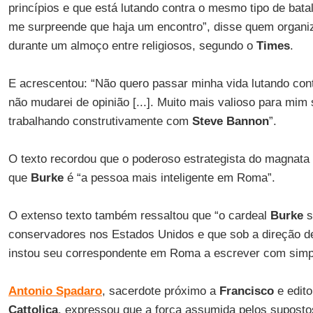
princípios e que está lutando contra o mesmo tipo de batal
me surpreende que haja um encontro”, disse quem organiz
durante um almoço entre religiosos, segundo o
Times
.
E acrescentou: “Não quero passar minha vida lutando con
não mudarei de opinião [...]. Muito mais valioso para mim
trabalhando construtivamente com
Steve Bannon
”.
O texto recordou que o poderoso estrategista do magnata
que
Burke
é “a pessoa mais inteligente em Roma”.
O extenso texto também ressaltou que “o cardeal
Burke
s
conservadores nos Estados Unidos e que sob a direção 
instou seu correspondente em Roma a escrever com simpa
Antonio Spadaro
, sacerdote próximo a
Francisco
e edito
Cattolica
, expressou que a força assumida pelos suposto