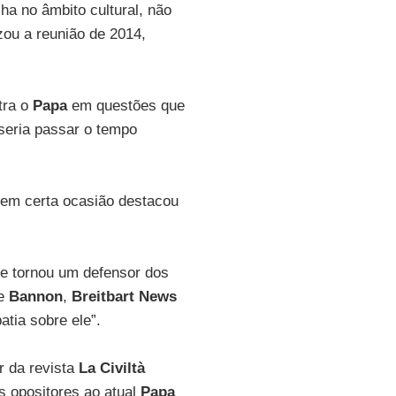
ha no âmbito cultural, não
ou a reunião de 2014,
tra o
Papa
em questões que
 seria passar o tempo
 em certa ocasião destacou
e tornou um defensor dos
de
Bannon
,
Breitbart News
tia sobre ele”.
r da revista
La Civiltà
s opositores ao atual
Papa