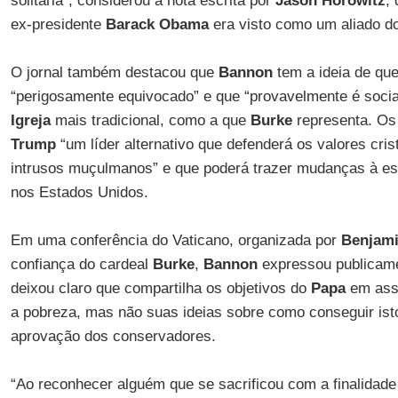
solitária”, considerou a nota escrita por
Jason Horowitz
,
ex-presidente
Barack Obama
era visto como um aliado d
O jornal também destacou que
Bannon
tem a ideia de qu
“perigosamente equivocado” e que “provavelmente é social
Igreja
mais tradicional, como a que
Burke
representa. Os
Trump
“um líder alternativo que defenderá os valores cris
intrusos muçulmanos” e que poderá trazer mudanças à est
nos Estados Unidos.
Em uma conferência do Vaticano, organizada por
Benjami
confiança do cardeal
Burke
,
Bannon
expressou publicame
deixou claro que compartilha os objetivos do
Papa
em asse
a pobreza, mas não suas ideias sobre como conseguir isto
aprovação dos conservadores.
“Ao reconhecer alguém que se sacrificou com a finalidade