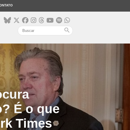
ONTATO
search
ocura
o? É o que
rk Times