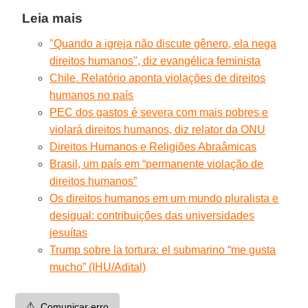
Leia mais
"Quando a igreja não discute gênero, ela nega
direitos humanos", diz evangélica feminista
Chile. Relatório aponta violações de direitos
humanos no país
PEC dos gastos é severa com mais pobres e
violará direitos humanos, diz relator da ONU
Direitos Humanos e Religiões Abraâmicas
Brasil, um país em “permanente violação de
direitos humanos”
Os direitos humanos em um mundo pluralista e
desigual: contribuições das universidades
jesuítas
Trump sobre la tortura: el submarino “me gusta
mucho” (IHU/Adital)
⚠️
Comunicar erro