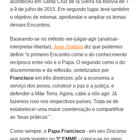
aconteceu em Santa Cruz de la Sierra na Bolívia de 7
a 9 de julho de 2015. Em segundo lugar, teve também
o objetivo de retomar, aprofundar e ampliar os temas
desses Encontros.
Baseando-se no método ver-julgar-agir (analisar-
interpretar-libertar),
Juan Grabois
diz que podemos
definir “o primeiro Encontro como o do conhecimento
recíproco entre nós e o Papa. O segundo como o do
discernimento e da reflexão, sintetizados por
Francisco
em três diretrizes: pôr a economia a
serviço dos povos, construir a paz e a justiça, e
defender a Mãe Terra. Agora, cabe a nós agir. Já
fazemos isso nos respectivos países. Trata-se de
estabelecer uma maior coordenação e compartilhar
as ‘boas práticas’".
Como sempre, o
Papa Francisco
- em seu Discurso
aos participantes no
3º EMMP
- coloca-se no meio