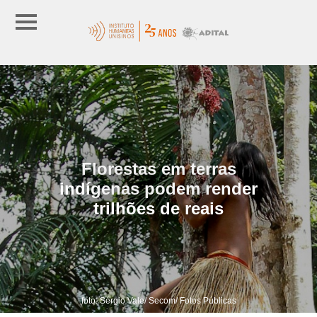
Florestas em terras
indígenas podem render
trilhões de reais
foto: Sérgio Vale/ Secom/ Fotos Públicas