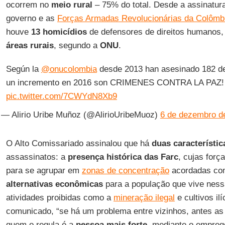
ocorrem no
meio rural
– 75% do total. Desde a assinatur
governo e as
Forças Armadas Revolucionárias da Colômbi
houve
13 homicídios
de defensores de direitos humanos,
áreas rurais
, segundo a
ONU
.
Según la
@onucolombia
desde 2013 han asesinado 182 
un incremento en 2016 son CRIMENES CONTRA LA PAZ!
pic.twitter.com/7CWYdN8Xb9
— Alirio Uribe Muñoz (@AlirioUribeMuoz)
6 de dezembro d
O Alto Comissariado assinalou que há
duas característi
assassinatos: a
presença histórica das Farc
, cujas forç
para se agrupar em
zonas de concentração
acordadas com
alternativas econômicas
para a população que vive nessa
atividades proibidas como a
mineração ilegal
e cultivos il
comunicado, “se há um problema entre vizinhos, antes a
quem o regula é a
pessoa mais forte
, mediante o emprego