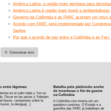
América Latina, a região mais perigosa para ativista
América Latina é região mais hostil a ambientalistas
Governo da Colômbia e as FARC acertam um novo a
Acordo com FARC será implementado por Congresso e
Santos
Por que o acordo de paz entre a Colômbia e as Farc 
⚠️
Comunicar erro
o entre lágrimas
Batalha pelo plebiscito enche
de incertezas o fim da guerra
terine en el salto triple y Yuri en
na Colômbia
do, Óscar en las pesas y Yuberjen
 el boxeo, campeones sobre la
A Colômbia vive imersa em um
lusión, la desigua[...]
paradoxo contínuo. O Estado e a
guerrilha das FARC já trabalham de