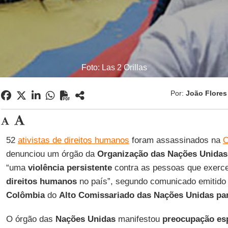
Foto: Las 2 Orillas
Por:
João Flores
52
ativistas de direitos humanos
foram assassinados na
C
denunciou um órgão da
Organização das Nações Unida
“uma
violência persistente
contra as pessoas que exerc
direitos humanos
no país”, segundo comunicado emitido
Colômbia
do
Alto Comissariado das Nações Unidas pa
O órgão das
Nações Unidas
manifestou
preocupação esp