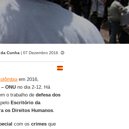
 da Cunha
| 07 Dezembro 2016
olômbia
em 2016,
s – ONU
no dia 2-12. Há
em o trabalho de
defesa dos
 pelo
Escritório da
ra os Direitos Humanos
.
ecial
com os
crimes
que