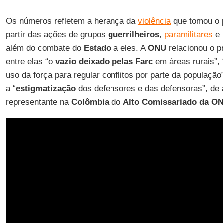
Os números refletem a herança da
violência
que tomou o p
partir das ações de grupos
guerrilheiros
,
paramilitares
e 
além do combate do
Estado
a eles. A
ONU
relacionou o p
entre elas “o
vazio deixado pelas Farc
em áreas rurais”,
uso da força para regular conflitos por parte da populaç
a “
estigmatização
dos defensores e das defensoras”, de
representante na
Colômbia
do
Alto Comissariado da O