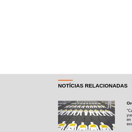
NOTÍCIAS RELACIONADAS
Or
"Ca
yu
en
exc