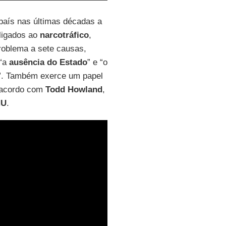
aís nas últimas décadas a
ligados ao
narcotráfico
,
roblema a sete causas,
 “a
ausência do Estado
” e “o
ão”. Também exerce um papel
 acordo com
Todd Howland
,
NU
.