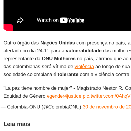
Outro órgão das
Nações Unidas
com presença no país, 
alertado no dia 24-11 para a
vulnerabilidade
das mulhere
representante da
ONU Mulheres
no país, afirmou que a
das colombianas será vítima de
violência
ao longo de sua 
sociedade colombiana é
tolerante
com a violência contra
"La paz tiene nombre de mujer" - Magistrado Nestor R. Co
Equidad de Género
#gender4justice
pic.twitter.com/0Ahq
— Colombia-ONU (@ColombiaONU)
30 de novembro de 2
Leia mais