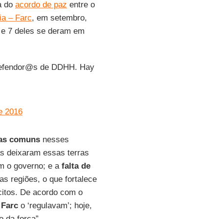
a do
acordo de paz
entre o
a – Farc
, em setembro,
 e 7 deles se deram em
defendor@s de DDHH. Hay
e 2016
cas comuns
nesses
as deixaram essas terras
 o governo; e a
falta de
s regiões, o que fortalece
ícitos. De acordo com o
s
Farc
o ‘regulavam’; hoje,
 da força”.