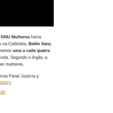
a
ONU Mulheres
havia
s na Colômbia.
Belén Sanz
,
o menos
uma a cada quatro
vida. Segundo o órgão, a
 as mulheres.
rrea Panel Justicia y
VSd3rV
016