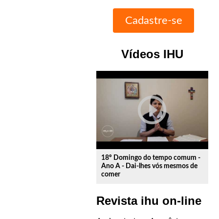
Vídeos IHU
play_circle_outline
18º Domingo do tempo comum -
Ano A - Dai-lhes vós mesmos de
comer
Revista ihu on-line