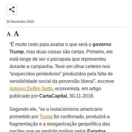
share
30 Novembro 2016
“É muito cedo para avaliar o que será o
governo
Trump
, mas duas coisas são certas. Primeiro, ele
está longe de ser o psicopata que representou
durante a campanha. Teve um olhar certeiro nos
“esquecidos perdedores” produzidos pela falta de
sensibilidade social da perversão liberal”, escreve
Antonio Delfim Netto
, economista, em artigo
publicado por
CartaCapital
, 30-11-2016.
Segundo ele, “se o isolacionismo americano
prometido por
Trump
for confirmado, produzirá a
fragmentação e a reorganização geopolítica das
nações que se sentirão traídas pelos
Estados