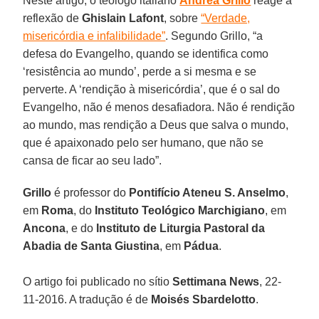
Neste artigo, o teólogo italiano
Andrea Grillo
reage à
reflexão de
Ghislain Lafont
, sobre
“Verdade,
misericórdia e infalibilidade”
. Segundo Grillo, “a
defesa do Evangelho, quando se identifica como
‘resistência ao mundo’, perde a si mesma e se
perverte. A ‘rendição à misericórdia’, que é o sal do
Evangelho, não é menos desafiadora. Não é rendição
ao mundo, mas rendição a Deus que salva o mundo,
que é apaixonado pelo ser humano, que não se
cansa de ficar ao seu lado”.
Grillo
é professor do
Pontifício Ateneu S. Anselmo
,
em
Roma
, do
Instituto Teológico Marchigiano
, em
Ancona
, e do
Instituto de Liturgia Pastoral da
Abadia de Santa Giustina
, em
Pádua
.
O artigo foi publicado no sítio
Settimana News
, 22-
11-2016. A tradução é de
Moisés Sbardelotto
.