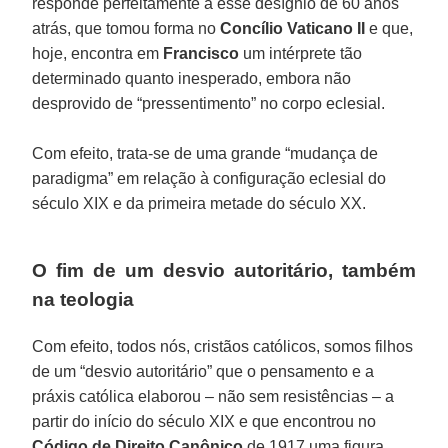
responde perfeitamente a esse desígnio de 60 anos
atrás, que tomou forma no
Concílio Vaticano II
e que,
hoje, encontra em
Francisco
um intérprete tão
determinado quanto inesperado, embora não
desprovido de “pressentimento” no corpo eclesial.
Com efeito, trata-se de uma grande “mudança de
paradigma” em relação à configuração eclesial do
século XIX e da primeira metade do século XX.
O fim de um desvio autoritário, também
na teologia
Com efeito, todos nós, cristãos católicos, somos filhos
de um “desvio autoritário” que o pensamento e a
práxis católica elaborou – não sem resistências – a
partir do início do século XIX e que encontrou no
Código de Direito Canônico
de 1917 uma figura