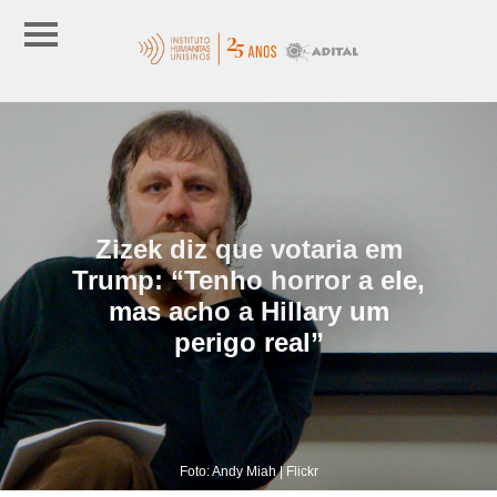
Zizek diz que votaria em
Trump: “Tenho horror a ele,
mas acho a Hillary um
perigo real”
Foto: Andy Miah | Flickr