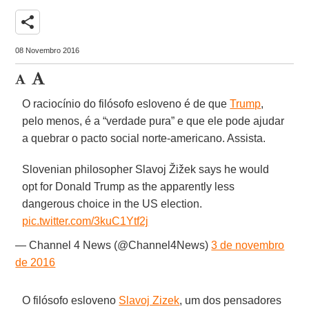
share
08 Novembro 2016
O raciocínio do filósofo esloveno é de que
Trump
,
pelo menos, é a “verdade pura” e que ele pode ajudar
a quebrar o pacto social norte-americano. Assista.
Slovenian philosopher Slavoj Žižek​ says he would
opt for Donald Trump as the apparently less
dangerous choice in the US election.
pic.twitter.com/3kuC1Ytf2j
— Channel 4 News (@Channel4News)
3 de novembro
de 2016
O filósofo esloveno
Slavoj Zizek
, um dos pensadores