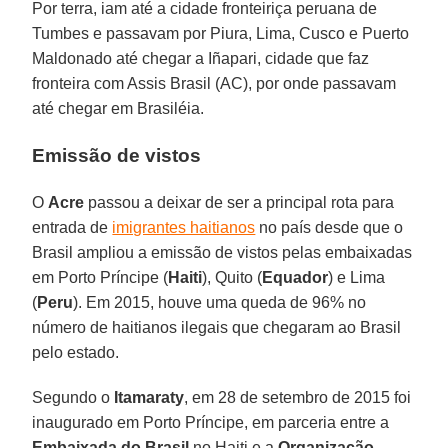
Por terra, iam até a cidade fronteiriça peruana de
Tumbes e passavam por Piura, Lima, Cusco e Puerto
Maldonado até chegar a Iñapari, cidade que faz
fronteira com Assis Brasil (AC), por onde passavam
até chegar em Brasiléia.
Emissão de vistos
O
Acre
passou a deixar de ser a principal rota para
entrada de
imigrantes haitianos
no país desde que o
Brasil ampliou a emissão de vistos pelas embaixadas
em Porto Príncipe (
Haiti
), Quito (
Equador
) e Lima
(
Peru
). Em 2015, houve uma queda de 96% no
número de haitianos ilegais que chegaram ao Brasil
pelo estado.
Segundo o
Itamaraty
, em 28 de setembro de 2015 foi
inaugurado em Porto Príncipe, em parceria entre a
Embaixada do Brasil
no Haiti e a
Organização