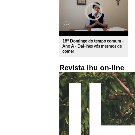
play_circle_outline
18º Domingo do tempo comum -
Ano A - Dai-lhes vós mesmos de
comer
Revista ihu on-line