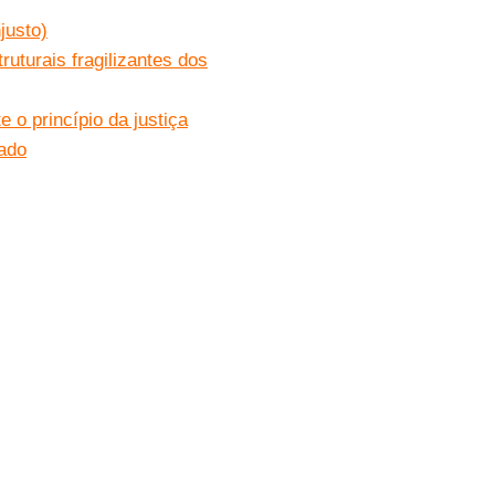
justo)
uturais fragilizantes dos
 o princípio da justiça
gado