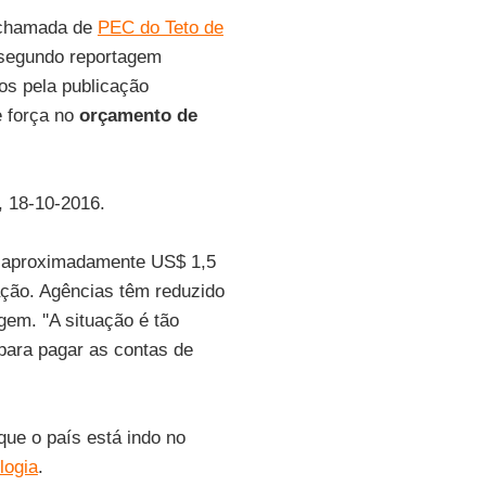
 chamada de
PEC do Teto de
 segundo reportagem
dos pela publicação
e força no
orçamento de
, 18-10-2016.
o, aproximadamente US$ 1,5
lação. Agências têm reduzido
em. ''A situação é tão
 para pagar as contas de
ue o país está indo no
logia
.