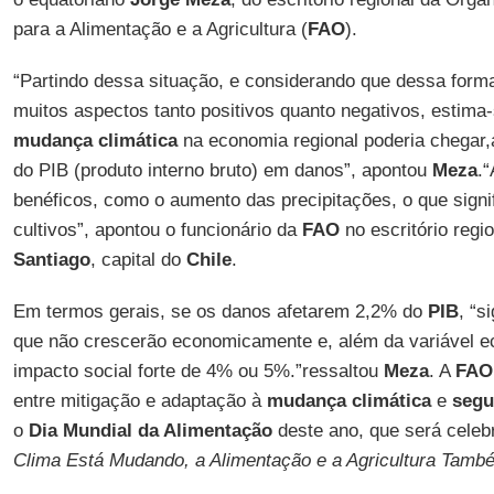
para a Alimentação e a Agricultura (
FAO
).
“Partindo dessa situação, e considerando que dessa form
muitos aspectos tanto positivos quanto negativos, estima
mudança climática
na economia regional poderia chegar,
do PIB (produto interno bruto) em danos”, apontou
Meza
.
benéficos, como o aumento das precipitações, o que signi
cultivos”, apontou o funcionário da
FAO
no escritório reg
Santiago
, capital do
Chile
.
Em termos gerais, se os danos afetarem 2,2% do
PIB
, “s
que não crescerão economicamente e, além da variável 
impacto social forte de 4% ou 5%.”ressaltou
Meza
. A
FAO
entre mitigação e adaptação à
mudança climática
e
segu
o
Dia Mundial da Alimentação
deste ano, que será celeb
Clima Está Mudando, a Alimentação e a Agricultura Tamb