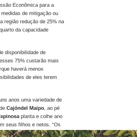
issão Econômica para a
 medidas de mitigação ou
na região redução de 25% na
 quarto da capacidade
de disponibilidade de
, esses 75% custarão mais
orque haverá menos
sibilidades de eles terem
lguns anos uma variedade de
 de
Cajóndel Maipo
, ao pé
spinosa
planta e colhe ano
m seus filhos e netos. “Os
ilo de tomates chegou a