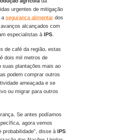
odução agrícola
da
idas urgentes de mitigação
a a
segurança alimentar
dos
es avanços alcançados com
ram especialistas à
IPS
.
 de café da região, estas
té dois mil metros de
 suas plantações mais ao
esas podem comprar outros
tividade ameaçada e se
vo ou migrar para outros
urança. Se antes podíamos
pecífica, agora vemos
 probabilidade”, disse à
IPS
ganização das Nações Unidas