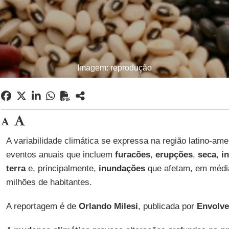
Imagem: reprodução
A variabilidade climática se expressa na região latino-am
eventos anuais que incluem
furacões
,
erupções
,
seca
,
i
terra
e, principalmente,
inundações
que afetam, em médi
milhões de habitantes.
A reportagem é de
Orlando Milesi
, publicada por
Envolve