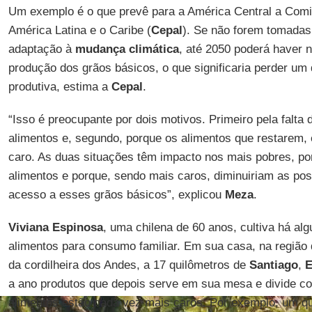
Um exemplo é o que prevê para a América Central a Com
América Latina e o Caribe (
Cepal
). Se não forem tomadas
adaptação à
mudança climática
, até 2050 poderá haver 
produção dos grãos básicos, o que significaria perder um
produtiva, estima a
Cepal
.
“Isso é preocupante por dois motivos. Primeiro pela falta 
alimentos e, segundo, porque os alimentos que restarem
caro. As duas situações têm impacto nos mais pobres, p
alimentos e porque, sendo mais caros, diminuiriam as pos
acesso a esses grãos básicos”, explicou
Meza
.
Viviana Espinosa
, uma chilena de 60 anos, cultiva há a
alimentos para consumo familiar. Em sua casa, na região
da cordilheira dos Andes, a 17 quilômetros de
Santiago
,
E
a ano produtos que depois serve em sua mesa e divide co
alimentos estão cada vez mais caros. Por exemplo, um qu