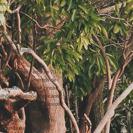
 em casa, economizo esse
s e, talvez, orgânico”,
 planta beterraba, alface,
co e que o clima nos
15, destruíram tudo o que
mericana com cerca de 70
cêndios, deslizamentos de
a, aproximadamente cinco
ilhões de latino-americanos,
alto risco e estão expostos
de vida.
go prazo, cuja primeira
 segunda é a crescente