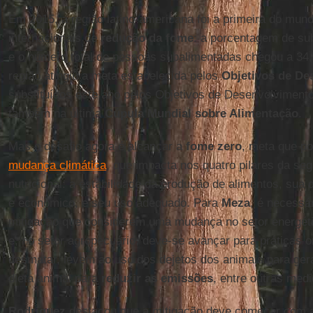
Em 2015, a região latino-americana foi a primeira do mun
internacionais de
redução da fome
: a porcentagem de su
e o número total de pessoas subalimentadas chegou a 34,
região atingiu a meta estabelecida pelos
Objetivos de De
substituídos este ano pelos Objetivos de Desenvolvimento
também na última
Cúpula Mundial sobre Alimentação
.
Mas o desafio agora é alcançar a
fome zero
, meta que po
mudança climática
, que impacta nos quatro pilares da se
nutricional: a estabilidade da produção de alimentos, sua d
e econômico, e seu uso adequado. Para
Meza
, é necessá
mitigação que considerem uma mudança no setor energét
e, no setor agropecuário, deve-se avançar para práticas 
desmatar, levem ao uso dos dejetos dos animais para ger
dieta animal para
reduzir as emissões
, entre outras medi
Rodríguez
destacou que a mitigação deve começar com a