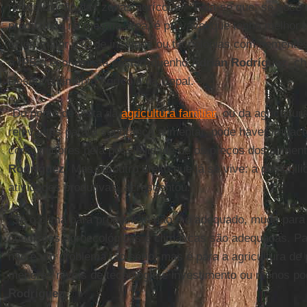
relocalização das zonas agrícolas. “Fala-se que, se você
produzindo na mesma área, é provável que tenha melhor r
exigir maior uso de insumos ou tecnologias com sementes
à
IPS
o economista costarriquenho
Adrián Rodríguez
, c
Desenvolvimento Agrícola da Cepal.
“Do ponto de vista da
agricultura familiar
, ou da agricultur
relevantes para a segurança alimentar, pode haver impact
consumidores pela possibilidade de os preços dos aliment
Rodríguez
. Mas há outro efeito que já se vive: a possibil
atividades produtivas, acrescentou.
“Se o clima para produzir já não é o adequado, mude para
condições agroecológicas e climáticas são adequadas. P
não é um problema tão sério, mas é para a agricultura d
menores níveis de tecnologia e investimento ou menos po
Rodríguez
.