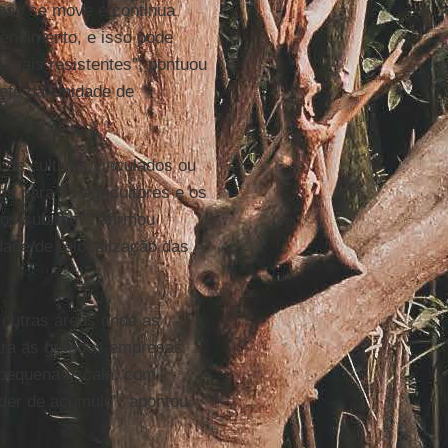
 não se move e continua
endimento, e isso pode
 mais resistentes”, pontuou
hefe da Unidade de
a de cultivos vinculados ou
os para os agricultores e os
os subirem”, afirmou
idade de relocalização das
 outras áreas onde as
ara as grandes empresas
e pequena escala, com
der de acúmulo”, apontou