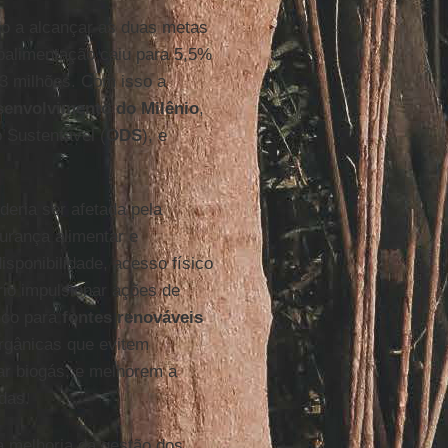
do a alcançar as duas metas
balimentação caiu para 5,5%
3 milhões. Com isso a
senvolvimento do Milênio
,
 Sustentável (
ODS
), e
deria ser afetada pela
gurança alimentar e
isponibilidade, acesso físico
rio impulsionar ações de
ico para
fontes renováveis
orgânicas que evitem
ar biogás, e melhorem a
das.
 melhoria da gestão dos