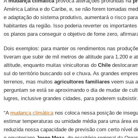
A
mudança climática
provoca alterações profundas na
pr
América Latina e do Caribe, e, se não forem tomadas med
e adaptação do sistema produtivo, aumentará o risco par
habitantes da região. Isso poderia reverter os important
os planos para conseguir o objetivo de fome zero, afirma
Dois exemplos: para manter os rendimentos nas produções
tiveram que subir de mil metros de altitude para 1.200 e a
altitude, enquanto muitas vinicultoras do
Chile
deslocaram
sul do território buscando sol e chuva. As grandes empr
terrenos, mas muitos
agricultores familiares
veem sua a
perguntam se está se aproximando o dia de mudar de culti
lugres, inclusive grandes cidades, para poderem subsistir.
“A
mudança climática
nos coloca nessa posição de inseg
estimar temperaturas ou umidade média para uma área es
reduzida nossa capacidade de previsão com certo nível de
o equatoriano
Jorge Meza
, do escritório regional da Or