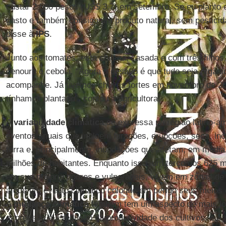
custar 2.500 pesos (US$ 3,7) em setembro. Se eu planto
gasto e também consigo um produto natural, sem pesticida
disse à
IPS
.
Junto aos tomates, esta chilena, casada e com três filhos,
cenoura e cebola. “Agora o desafio é que tudo seja orgâni
acompanhe. Já tivemos chuvas fortes em novembro de 20
tínhamos plantado”, contou a agricultora.
A
variabilidade climática
se expressa na região latino-a
eventos anuais que incluem furacões, erupções, seca, in
terra e, principalmente, inundações que afetam, em médi
milhões de habitantes. Enquanto isso, um terço dos 625 m
em sua maioria pobres e vulneráveis, vivem em zonas de 
a que um evento climático coloque em perigo seus meios 
A
mudança climática
também tem um aspecto de mais lon
expressão é a redução da produtividade dos cultivos, e a