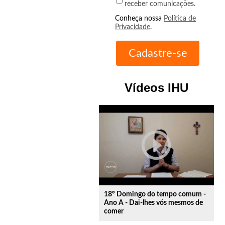
receber comunicações.
Conheça nossa
Política de
Privacidade
.
Vídeos IHU
play_circle_outline
18º Domingo do tempo comum -
Ano A - Dai-lhes vós mesmos de
comer