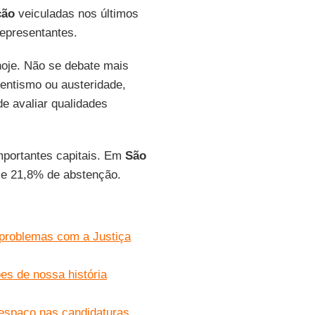
ção
veiculadas nos últimos
representantes.
 hoje. Não se debate mais
mentismo ou austeridade,
e avaliar qualidades
importantes capitais. Em
São
 e 21,8% de abstenção.
 problemas com a Justiça
es de nossa história
espaço nas candidaturas