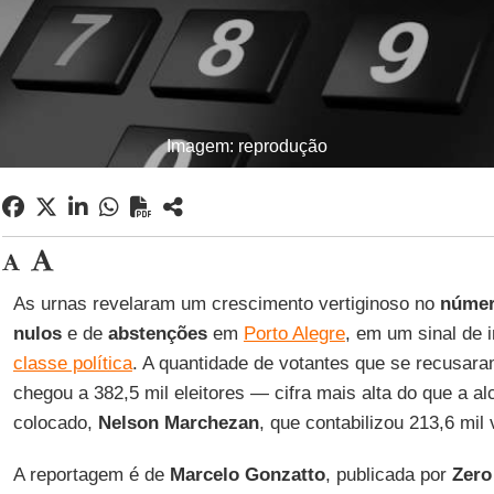
Imagem: reprodução
As urnas revelaram um crescimento vertiginoso no
númer
nulos
e de
abstenções
em
Porto Alegre
, em um sinal de 
classe política
. A quantidade de votantes que se recusar
chegou a 382,5 mil eleitores — cifra mais alta do que a a
colocado,
Nelson Marchezan
, que contabilizou 213,6 mil 
A reportagem é de
Marcelo Gonzatto
, publicada por
Zero