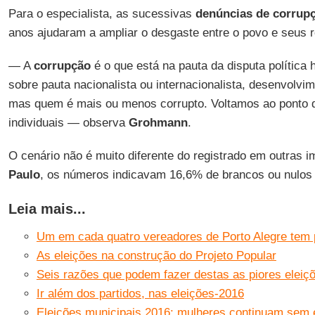
Para o especialista, as sucessivas
denúncias de corrup
anos ajudaram a ampliar o desgaste entre o povo e seus 
— A
corrupção
é o que está na pauta da disputa política
sobre pauta nacionalista ou internacionalista, desenvolvi
mas quem é mais ou menos corrupto. Voltamos ao ponto d
individuais — observa
Grohmann
.
O cenário não é muito diferente do registrado em outras 
Paulo
, os números indicavam 16,6% de brancos ou nulos
Leia mais...
Um em cada quatro vereadores de Porto Alegre tem
As eleições na construção do Projeto Popular
Seis razões que podem fazer destas as piores eleiçõ
Ir além dos partidos, nas eleições-2016
Eleições municipais 2016: mulheres continuam sem 