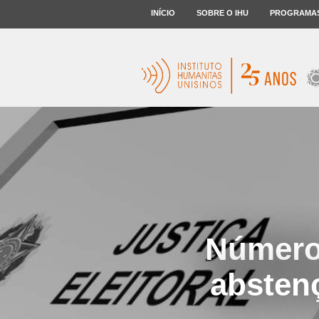
INÍCIO
SOBRE O IHU
PROGRAMA
Número 
absten