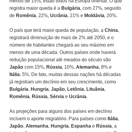
menos de 15%, estão todos na Europa oriental. O que
registra maior queda é a
Bulgária
, com 27%, seguido
de
Romênia
, 22%,
Ucrânia
, 21% e
Moldávia
, 20%.
O país que terá maior queda de população, a
China
,
registrará diminuição de mais de 2% até 2050, e o
número de habitantes chegará ao seu máximo em
menos de uma década. Outros países onde haverá
redução populacional até meados do século são
Japão
com 15%,
Rússia
, 10%,
Alemanha
, 8% e
Itália
, 5%. De fato, muitas dessas nações há décadas
já registram um declínio em seu crescimento, como
Bulgária
,
Hungria
,
Japão
,
Letônia
,
Lituânia
,
Romênia
,
Rússia
,
Sérvia
e
Ucrânia
.
As projeções para alguns dos países em declínio
incluem o aporte migratório. Para países como
Itália
,
Japão
,
Alemanha
,
Hungria
,
Espanha
e
Rússia
, a